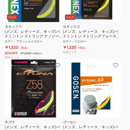
SALE
SALE
ヨネックス
ヨネックス
(メンズ、レディース、キッズ)バ
(メンズ、レディース、キッズ)バ
ドミントン ストリング ナノジー
ドミントン ストリングフォース
95(NANOGY 95) NBG95-557
BG66F-004
カラー
：
フラッシュイエロー
カラー
：
イエロー
￥1,320
￥1,320
（税込）
（税込）
12
ポイント
20%OFF
￥1,650
（税込）
12
ポイント
キズナ
ゴーセン
(メンズ、レディース、キッズ)バ
(メンズ、レディース、キッズ)バ