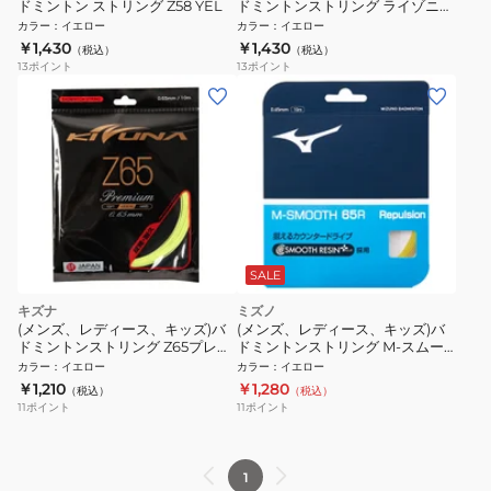
ドミントン ストリング Z58 YEL
ドミントンストリング ライゾニッ
ク69 イエロー BSRY69YE
カラー
：
イエロー
カラー
：
イエロー
￥1,430
￥1,430
（税込）
（税込）
13
ポイント
13
ポイント
SALE
キズナ
ミズノ
(メンズ、レディース、キッズ)バ
(メンズ、レディース、キッズ)バ
ドミントンストリング Z65プレミ
ドミントンストリング M-スムー
アム YEL
ス 65R 73JGA24045
カラー
：
イエロー
カラー
：
イエロー
￥1,210
￥1,280
（税込）
（税込）
11
ポイント
11
ポイント
1