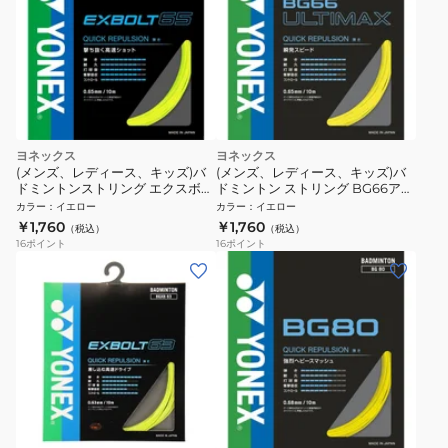
ヨネックス
ヨネックス
(メンズ、レディース、キッズ)バ
(メンズ、レディース、キッズ)バ
ドミントンストリング エクスボル
ドミントン ストリング BG66アル
ト65 BGXB65-004
ティマックス(BG66 ULTIMAX)
カラー
：
イエロー
カラー
：
イエロー
BG66UM-004
￥1,760
￥1,760
（税込）
（税込）
16
ポイント
16
ポイント