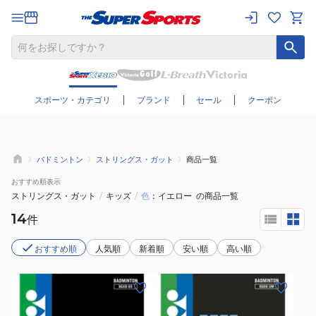
さらに絞り込む
スポーツ・カテゴリ
ブランド
セール
クーポン
バドミントン
ストリングス・ガット
商品一覧
おすすめ
順表示
ストリングス・ガット
/
キッズ
/
色
イエロー
の商品一覧
14
件
おすすめ順
人気順
新着順
安い順
高い順