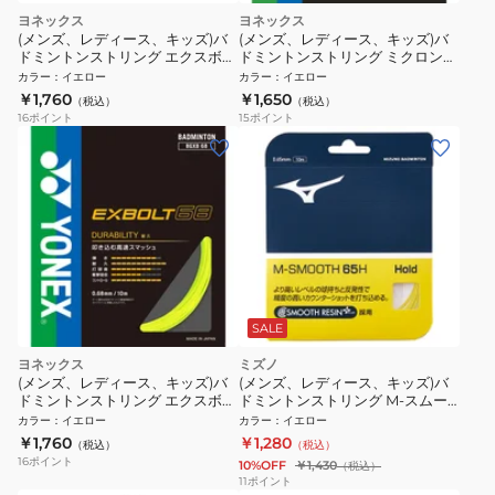
ヨネックス
ヨネックス
(メンズ、レディース、キッズ)バ
(メンズ、レディース、キッズ)バ
ドミントンストリング エクスボル
ドミントンストリング ミクロン
ト63 BGXB63-004
80 BG80-004
カラー
：
イエロー
カラー
：
イエロー
￥1,760
￥1,650
（税込）
（税込）
16
ポイント
15
ポイント
SALE
ヨネックス
ミズノ
(メンズ、レディース、キッズ)バ
(メンズ、レディース、キッズ)バ
ドミントンストリング エクスボル
ドミントンストリング M-スムー
ト68 BGXB68-004
ス 65H 73JGA93045
カラー
：
イエロー
カラー
：
イエロー
￥1,760
￥1,280
（税込）
（税込）
16
ポイント
10%OFF
￥1,430
（税込）
11
ポイント