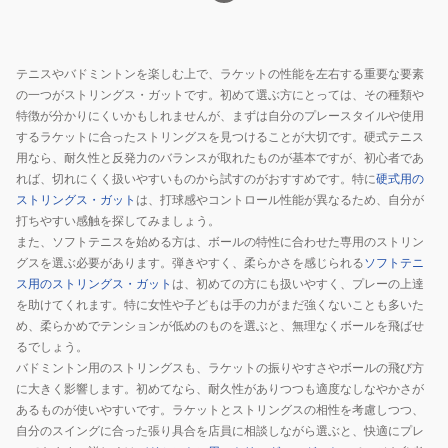
テニスやバドミントンを楽しむ上で、ラケットの性能を左右する重要な要素
の一つがストリングス・ガットです。初めて選ぶ方にとっては、その種類や
特徴が分かりにくいかもしれませんが、まずは自分のプレースタイルや使用
するラケットに合ったストリングスを見つけることが大切です。硬式テニス
用なら、耐久性と反発力のバランスが取れたものが基本ですが、初心者であ
れば、切れにくく扱いやすいものから試すのがおすすめです。特に
硬式用の
ストリングス・ガット
は、打球感やコントロール性能が異なるため、自分が
打ちやすい感触を探してみましょう。
また、ソフトテニスを始める方は、ボールの特性に合わせた専用のストリン
グスを選ぶ必要があります。弾きやすく、柔らかさを感じられる
ソフトテニ
ス用のストリングス・ガット
は、初めての方にも扱いやすく、プレーの上達
を助けてくれます。特に女性や子どもは手の力がまだ強くないことも多いた
め、柔らかめでテンションが低めのものを選ぶと、無理なくボールを飛ばせ
るでしょう。
バドミントン用のストリングスも、ラケットの振りやすさやボールの飛び方
に大きく影響します。初めてなら、耐久性がありつつも適度なしなやかさが
あるものが使いやすいです。ラケットとストリングスの相性を考慮しつつ、
自分のスイングに合った張り具合を店員に相談しながら選ぶと、快適にプレ