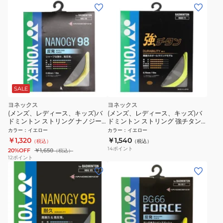
SALE
ヨネックス
ヨネックス
(メンズ、レディース、キッズ)バ
(メンズ、レディース、キッズ)バ
ドミントン ストリング ナノジー
ドミントン ストリング 強チタン
98 NBG98-004
BG65TI-046
カラー
：
イエロー
カラー
：
イエロー
￥1,320
￥1,540
（税込）
（税込）
14
ポイント
20%OFF
￥1,650
（税込）
12
ポイント