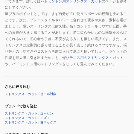
ーできます。詳しくは
バドミントン用ストリングス・ガット
のページも参考
にしてください。
選び方のポイントとしては、まず自分が主に使うスポーツの種類を決めるこ
とです。次に、プレースタイルやパワーに合わせて硬さや太さ、素材を選び
ましょう。硬いストリングスは耐久性が高くコントロールしやすい反面、手
への負担が大きく感じることがあります。逆に柔らかいものは衝撃を和らげ
てくれるので、初心者や手首に不安がある方にも優しい選択です。また、ス
トリングスは定期的に張り替えることが長く楽しく続けるコツですから、張
り替えのしやすさやコストも考慮に入れて選ぶと良いでしょう。ラケットの
性能を最大限に引き出すためにも、ぜひ
テニス用のストリングス・ガット
や、バドミントン用のストリングスをじっくり選んでみてください。
さらに絞り込む
ストリングス・ガット
/
セール対象
ブランドで絞り込む
ストリングス・ガット
/
ゴーセン
ストリングス・ガット
/
ミズノ
ストリングス・ガット
/
ヨネックス