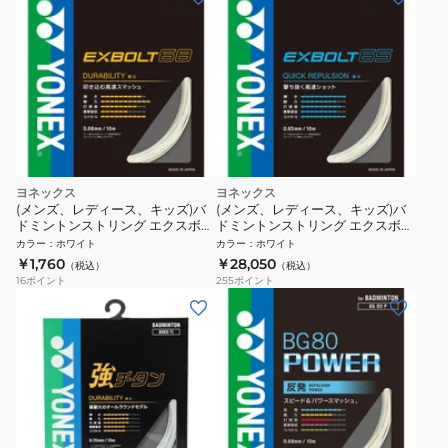
ヨネックス
ヨネックス
(メンズ、レディース、キッズ)バ
(メンズ、レディース、キッズ)バ
ドミントンストリング エクスボル
ドミントンストリング エクスボル
ト68 BGXB68-011
ト65 200M BGXB65-2-011
カラー
：
ホワイト
カラー
：
ホワイト
￥1,760
￥28,050
（税込）
（税込）
16
ポイント
255
ポイント