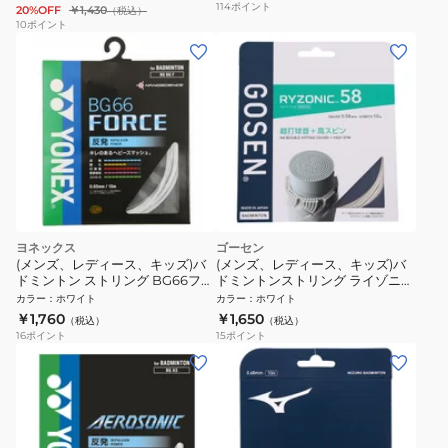
114
ポイント
20%OFF
￥1,430
（税込）
10
ポイント
ヨネックス
ゴーセン
(メンズ、レディース、キッズ)バ
(メンズ、レディース、キッズ)バ
ドミントン ストリング BG66フォ
ドミントンストリング ライゾニッ
ース BG66F-011
ク58 ホワイト BSRY58WH
カラー
：
ホワイト
カラー
：
ホワイト
￥1,760
￥1,650
（税込）
（税込）
16
ポイント
15
ポイント