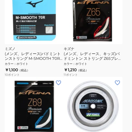
ミズノ
キズナ
(メンズ、レディース)バドミント
(メンズ、レディース、キッズ)バ
ンストリング M-SMOOTH 70R
ドミントン ストリング Z65プレミ
73JGA66001
アム WHT
カラー
：
ホワイト
カラー
：
ホワイト
￥1,100
￥1,210
（税込）
（税込）
10
ポイント
11
ポイント