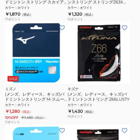
ドミントン ストリング スカイア
ンストリング ストリングZ63X
ーク BGSKY-011
WH 4573282446645
カラー
：
ホワイト
カラー
：
ホワイト
￥1,870
￥1,320
（税込）
（税込）
17
ポイント
12
ポイント
SALE
ミズノ
キズナ
(メンズ、レディース、キッズ)バ
(メンズ、レディース、キッズ)バ
ドミントンストリング M-スムー
ドミントンストリング Z66LUSTY
ス 65R 73JGA24001
カラー
：
ホワイト
カラー
：
ホワイト
￥1,280
￥1,430
（税込）
（税込）
13
ポイント
10%OFF
￥1,430
（税込）
11
ポイント