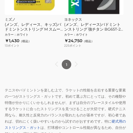
ミズノ
ヨネックス
(メンズ、レディース、キッズ)バ
(メンズ、レディース)バドミント
ドミントンストリング M スムース
ンストリング 強チタン BG65T-2-
66H 73JGA31001
011
カラー
：
ホワイト
カラー
：
ホワイト
￥1,430
￥24,750
（税込）
（税込）
13
ポイント
225
ポイント
1
テニスやバドミントンを楽しむ上で、ラケットの性能を左右する重要な要素
の一つがストリングス・ガットです。初めて選ぶ方にとっては、その種類や
特徴が分かりにくいかもしれませんが、まずは自分のプレースタイルや使用
するラケットに合ったストリングスを見つけることが大切です。硬式テニス
用なら、耐久性と反発力のバランスが取れたものが基本ですが、初心者であ
れば、切れにくく扱いやすいものから試すのがおすすめです。特に
硬式用の
ストリングス・ガット
は、打球感やコントロール性能が異なるため、自分が