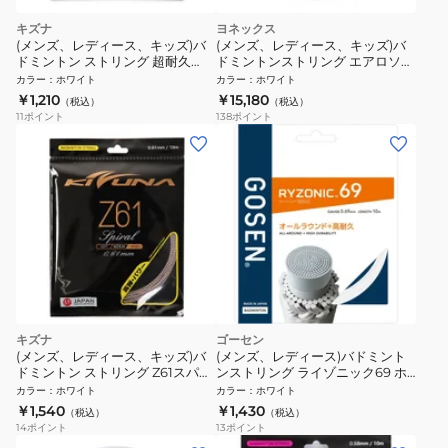
キズナ
ヨネックス
(メンズ、レディース、キッズ)バ
(メンズ、レディース、キッズ)バ
ドミントン ストリング 超耐久
ドミントンストリング エアロソニ
Z69 プレミアム WHT
ック 100M BGAS-1-011
カラー
：
ホワイト
カラー
：
ホワイト
￥1,210
￥15,180
（税込）
（税込）
11
ポイント
138
ポイント
キズナ
ゴーセン
(メンズ、レディース、キッズ)バ
(メンズ、レディース)バドミント
ドミントン ストリング Z61スパイ
ンストリング ライゾニック69 ホ
ラル WHT
ワイト BSRY69WH
カラー
：
ホワイト
カラー
：
ホワイト
￥1,540
￥1,430
（税込）
（税込）
14
ポイント
13
ポイント