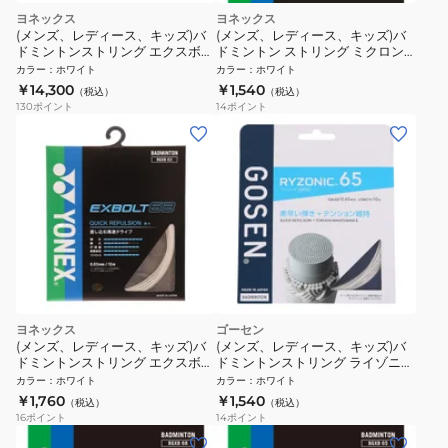
ヨネックス
ヨネックス
(メンズ、レディース、キッズ)バ
(メンズ、レディース、キッズ)バ
ドミントンストリング エクスボル
ドミントン ストリング ミクロン
ト65 100m BGXB65-1-011
65 BG65-011
カラー
：
ホワイト
カラー
：
ホワイト
￥14,300
￥1,540
（税込）
（税込）
130
ポイント
14
ポイント
ヨネックス
ゴーセン
(メンズ、レディース、キッズ)バ
(メンズ、レディース、キッズ)バ
ドミントンストリング エクスボル
ドミントンストリング ライゾニッ
ト63 BGXB63-011
ク65 ホワイト BSRY65WH
カラー
：
ホワイト
カラー
：
ホワイト
￥1,760
￥1,540
（税込）
（税込）
16
ポイント
14
ポイント