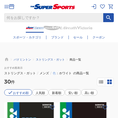
さらに絞り込む
スポーツ・カテゴリ
ブランド
セール
クーポン
バドミントン
ストリングス・ガット
商品一覧
おすすめ
順表示
ストリングス・ガット
/
メンズ
/
色
ホワイト
の商品一覧
30
件
おすすめ順
人気順
新着順
安い順
高い順