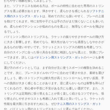
打ちやすい感触を探してみましょう。
また、ソフトテニスを始める方は、ボールの特性に合わせた専用のストリン
グスを選ぶ必要があります。弾きやすく、柔らかさを感じられる
ソフトテニ
ス用のストリングス・ガット
は、初めての方にも扱いやすく、プレーの上達
を助けてくれます。特に女性や子どもは手の力がまだ強くないことも多いた
め、柔らかめでテンションが低めのものを選ぶと、無理なくボールを飛ばせ
るでしょう。
バドミントン用のストリングスも、ラケットの振りやすさやボールの飛び方
に大きく影響します。初めてなら、耐久性がありつつも適度なしなやかさが
あるものが使いやすいです。ラケットとストリングスの相性を考慮しつつ、
自分のスイングに合った張り具合を店員に相談しながら選ぶと、快適にプレ
ーできます。詳しくは
バドミントン用ストリングス・ガット
のページも参考
にしてください。
選び方のポイントとしては、まず自分が主に使うスポーツの種類を決めるこ
とです。次に、プレースタイルやパワーに合わせて硬さや太さ、素材を選び
ましょう。硬いストリングスは耐久性が高くコントロールしやすい反面、手
への負担が大きく感じることがあります。逆に柔らかいものは衝撃を和らげ
てくれるので、初心者や手首に不安がある方にも優しい選択です。また、ス
トリングスは定期的に張り替えることが長く楽しく続けるコツですから、張
り替えのしやすさやコストも考慮に入れて選ぶと良いでしょう。ラケットの
性能を最大限に引き出すためにも、ぜひ
テニス用のストリングス・ガット
や、バドミントン用のストリングスをじっくり選んでみてください。