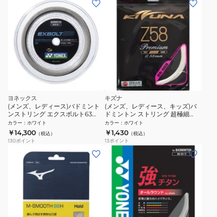
ヨネックス
キズナ
(メンズ、レディース)バドミント
(メンズ、レディース、キッズ)バ
ンストリング エクスボルト63
ドミントン ストリング 超極細
100m BGXB63-1-011
Z58 プレミアム WHT
カラー
：
ホワイト
カラー
：
ホワイト
￥14,300
￥1,430
（税込）
（税込）
130
ポイント
13
ポイント