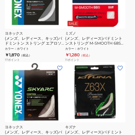
SALE
ヨネックス
ミズノ
(メンズ、レディース、キッズ)バ
(メンズ、レディース)バドミント
ドミントン ストリング エアロソ
ンストリング M-SMOOTH 68S
ニック BGAS-011
73JGA25001
カラー
：
ホワイト
カラー
：
ホワイト
￥1,870
￥1,280
（税込）
（税込）
17
ポイント
11
ポイント
ヨネックス
キズナ
(メンズ、レディース、キッズ)バ
(メンズ、レディース)バドミント