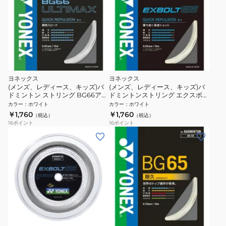
ヨネックス
ヨネックス
(メンズ、レディース、キッズ)バ
(メンズ、レディース、キッズ)バ
ドミントン ストリング BG66アル
ドミントンストリング エクスボル
ティマックス(BG66 ULTIMAX)
ト65 BGXB65-011
カラー
：
ホワイト
カラー
：
ホワイト
BG66UM-430
￥1,760
￥1,760
（税込）
（税込）
16
ポイント
16
ポイント