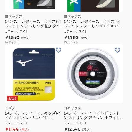
ヨネックス
ヨネックス
(メンズ、レディース、キッズ)バ
(メンズ、レディース、キッズ)バ
ドミントン ストリング 強チタン
ドミントン ストリング BG80パワ
BG65TI-011
ー BG80P-011
カラー
：
ホワイト
カラー
：
ホワイト
￥1,540
￥1,760
（税込）
（税込）
14
ポイント
16
ポイント
SALE
ミズノ
ヨネックス
(メンズ、レディース、キッズ)バ
(メンズ、レディース)バドミント
ドミントン ストリング M-
ン ストリング 強チタン ホワイト
SMOOTH 65H 73JGA93001
100mロールガット BG65T-1-011
カラー
：
ホワイト
カラー
：
ホワイト
￥1,144
￥12,540
（税込）
（税込）