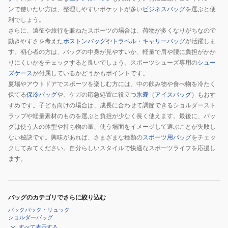
ンで使いたい方は、整理しやすいポケットが多い
ビジネスバッグ
を選ぶと便
利でしょう。
さらに、遠征や旅行を兼ねたスポーツの場合は、荷物が多くなりがちなので
動きやすさを考えた
ボストンバッグ
や
トラベル・キャリーバッグ
が活躍しま
す。初心者の方は、バッグの中身が見やすいか、軽量で肩や腰に負担がかか
りにくいかをチェックすると良いでしょう。スポーツシューズ専用の
シュー
ズケース
が付属しているかどうかもポイントです。
夏場やアウトドアでスポーツを楽しむ方には、中の飲み物や食べ物を冷たく
保てる
保冷バッグ
や、ケガの応急処置に役立つ
氷嚢（アイスバッグ）
もおす
すめです。子ども向けの場合は、成長に合わせて調節できるショルダースト
ラップや軽量素材のものを選ぶと負担が少なく長く使えます。最後に、バッ
グは使う人の体型や持ち物の量、使う場面をイメージして選ぶことが失敗し
ない秘訣です。興味があれば、さまざまな種類の
スポーツ用バッグ
をチェッ
クしてみてください。自分らしいスタイルで快適なスポーツライフを応援し
ます。
バッグのカテゴリでさらに絞り込む
バックパック・リュック
ショルダーバッグ
すべて表示する