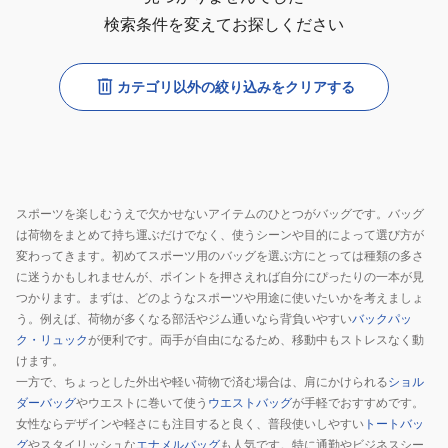
検索条件を変えてお探しください
カテゴリ以外の絞り込みをクリアする
スポーツを楽しむうえで欠かせないアイテムのひとつがバッグです。バッグ
は荷物をまとめて持ち運ぶだけでなく、使うシーンや目的によって選び方が
変わってきます。初めてスポーツ用のバッグを選ぶ方にとっては種類の多さ
に迷うかもしれませんが、ポイントを押さえれば自分にぴったりの一本が見
つかります。まずは、どのようなスポーツや用途に使いたいかを考えましょ
う。例えば、荷物が多くなる部活やジム通いなら背負いやすい
バックパッ
ク・リュック
が便利です。両手が自由になるため、移動中もストレスなく動
けます。
一方で、ちょっとした外出や軽い荷物で済む場合は、肩にかけられる
ショル
ダーバッグ
やウエストに巻いて使う
ウエストバッグ
が手軽でおすすめです。
女性ならデザインや軽さにも注目すると良く、普段使いしやすい
トートバッ
グ
やスタイリッシュな
エナメルバッグ
も人気です。特に通勤やビジネスシー