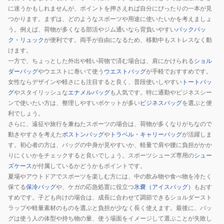
に迷うかもしれませんが、ポイントを押さえれば自分にぴったりの一本が見
つかります。まずは、どのようなスポーツや用途に使いたいかを考えましょ
う。例えば、荷物が多くなる部活やジム通いなら背負いやすい
バックパッ
ク・リュック
が便利です。両手が自由になるため、移動中もストレスなく動
けます。
一方で、ちょっとした外出や軽い荷物で済む場合は、肩にかけられる
ショル
ダーバッグ
やウエストに巻いて使う
ウエストバッグ
が手軽でおすすめです。
女性ならデザインや軽さにも注目すると良く、普段使いしやすい
トートバッ
グ
やスタイリッシュな
エナメルバッグ
も人気です。特に通勤やビジネスシー
ンで使いたい方は、整理しやすいポケットが多い
ビジネスバッグ
を選ぶと便
利でしょう。
さらに、遠征や旅行を兼ねたスポーツの場合は、荷物が多くなりがちなので
動きやすさを考えた
ボストンバッグ
や
トラベル・キャリーバッグ
が活躍しま
す。初心者の方は、バッグの中身が見やすいか、軽量で肩や腰に負担がかか
りにくいかをチェックすると良いでしょう。スポーツシューズ専用の
シュー
ズケース
が付属しているかどうかもポイントです。
夏場やアウトドアでスポーツを楽しむ方には、中の飲み物や食べ物を冷たく
保てる
保冷バッグ
や、ケガの応急処置に役立つ
氷嚢（アイスバッグ）
もおす
すめです。子ども向けの場合は、成長に合わせて調節できるショルダースト
ラップや軽量素材のものを選ぶと負担が少なく長く使えます。最後に、バッ
グは使う人の体型や持ち物の量、使う場面をイメージして選ぶことが失敗し