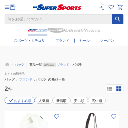
さらに絞り込む
スポーツ・カテゴリ
ブランド
セール
クーポン
バッグ
商品一覧
ブランド：
バボラ
絞り込み
おすすめ
順表示
バッグ
/
ブランド
バボラ
の商品一覧
2
件
おすすめ順
人気順
新着順
安い順
高い順
(メ
(メ
ン
ン