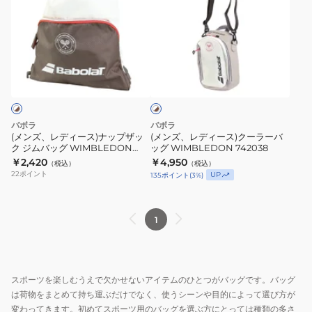
ズ、
ズ、
レ
レ
デ
デ
ィ
ィ
ホ
ー
ー
ワ
ス)
ス)
イ
ト
ナ
ク
×
ッ
ー
ブ
バボラ
バボラ
プ
ラ
ラ
(メンズ、レディース)ナップザッ
(メンズ、レディース)クーラーバ
ウ
ク ジムバッグ WIMBLEDON
ッグ WIMBLEDON 742038
ザ
ー
ン
742039
￥2,420
￥4,950
（税込）
（税込）
ッ
バ
22
ポイント
UP
135
ポイント
(
3
%)
ク
ッ
ジ
グ
ム
WIMBLEDON
1
バ
742038
ッ
グ
スポーツを楽しむうえで欠かせないアイテムのひとつがバッグです。バッグ
WIMBLEDON
は荷物をまとめて持ち運ぶだけでなく、使うシーンや目的によって選び方が
742039
変わってきます。初めてスポーツ用のバッグを選ぶ方にとっては種類の多さ