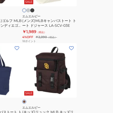
ー
ッ
SALE
ジ
ト
ク
ャ
ー
ー
ト
エムエルビー
)ゴルフ MLB
(メンズ)MLBキャンバストート ト
ス
ト
サンディエゴ・
ート ドジャース LA-SCV-03E
LA-
ー
03/BROWN
￥1,989
（税込）
SCV-
ト
4%OFF
￥2,090
（税込）
03
ド
18
ポイント
IVORYxBLACK
ジ
(キ
BH
ャ
ッ
フ
ー
ズ)
リ
ス
リ
ー
LA-
ュ
サ
SCV-
ッ
イ
03E
ク
ブ
ズ
MLB
ラ
SALE
キ
ッ
ズ
エムエルビー
ンバストート ト
(キッズ)リュック MLB キッズリ
リ