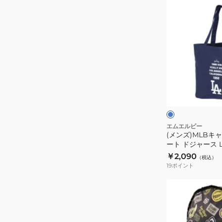
ー
ジ
(メ
ス
ャ
ン
LA-
ー
ズ)MLB
SD120
ス
キ
パ
ャ
ド
ン
レ
バ
ブ
ス
ス
ル
ー
MLB-
ト
ン
TTB03
ー
BLUExBROWN
ト
エムエルビー
(メンズ)MLBキ
ト
ート ドジャース LA
ー
BLUE 青
￥2,090
（税込）
ト
19
ポイント
ド
ジ
(キ
ャ
ッ
ー
ズ)
ス
リ