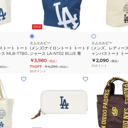
ジ
ル
イ
デ
ャ
ダ
ロ
ィ
ー
ー
ン
ー
ブ
ア
ス
バ
ト
ス、
ル
イ
ー
SALE
ボ
ボ
B5
ッ
ー
キ
リ
リ
サ
グ
ト
ッ
ー
ー
イ
サ
ト
ズ)
エムエルビー
エムエルビー
ストート トート
(メンズ)ナイロントート トートド
(メンズ、レディー
ズ
ン
ー
キ
 MLB-TTB03
ジャース LA-NT02 BLUE 青
ャンバストート トー
収
デ
ト
ャ
ス LA-SCV-03 IVO
￥3,980
￥2,090
（税込）
（税込）
納
ィ
ド
ン
BH フリーサイズ
19
ポイント
7%OFF
￥4,290
税込）
（税込）
可
エ
ジ
バ
36
ポイント
背
ゴ・
ャ
ス
(メ
(メ
あ
パ
ー
ト
ン
ン
て
ド
ス
ー
ズ、
ズ、
パ
レ
LA-
ト
レ
レ
ッ
ス
NT02
ト
デ
デ
ド
SD-
BLUE
ー
ィ
ィ
シ
SD120/BROWN
青
ト
ー
ー
ブ
ホ
ン
ド
ス)MLB
ス)
ラ
ワ