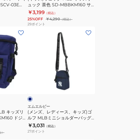
SCV-03E
ュック 茶色 SD-MBBKM160 サ
ュ
ンディエゴ・パドレス B5サイズ
￥3,199
（税込）
ッ
収納可 シンプル おしゃれ カジュ
25%OFF
￥4,290
（税込）
ク
アル
29
ポイント
茶
(メ
色
ン
SD-
ズ、
MBBKM160
レ
サ
デ
ン
ィ
デ
ー
ネ
ィ
ス、
イ
エ
キ
ゴ・
ッ
パ
ズ)
エムエルビー
LB キッズリ
(メンズ、レディース、キッズ)ゴ
ド
ゴ
KM160 ドジャ
ルフ MLBミニショルダーバッグ
レ
ル
可 背あてパッ
ニューヨーク・ヤンキース YK-
￥3,031
（税込）
ス
フ
れ カジュアル
SD120/NAVY
27
ポイント
込）
B5
MLB