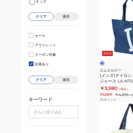
キッズ
ン
ズ)
クリア
適用
ナ
イ
ロ
セール
ン
ブ
アウトレット
ト
ル
ー
SALE
ー
クーポン対象
ト
在庫あり
ト
エムエルビー
(メンズ)ナイロン
ー
クリア
適用
ジャース LA-NT0
ト
￥3,980
（税込）
ド
7%OFF
￥4,290
（
ジ
キーワード
36
ポイント
ャ
(メ
ー
ン
ス
ズ)
LA-
キ