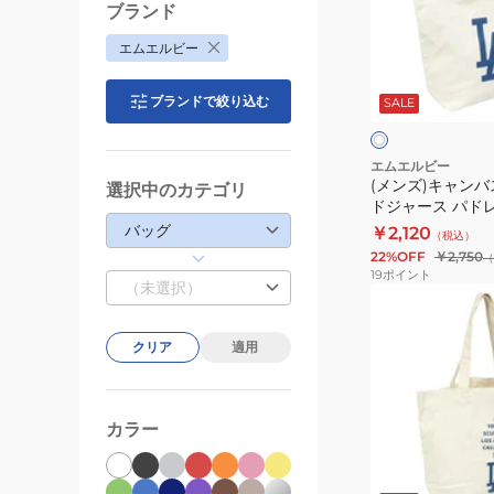
NT02
ャ
ブランド
BLUE
ン
エムエルビー
青
バ
ア
ス
イ
ブランドで絞り込む
SALE
ボ
ト
リ
ー
ー
ト
エムエルビー
(メンズ)キャンバ
ト
選択中のカテゴリ
ドジャース パドレス
ー
IVORY
バッグ
￥2,120
（税込）
ト
22%OFF
￥2,750
（
ド
19
ポイント
（未選択）
ジ
(メ
ャ
ン
ー
クリア
適用
ズ)MLB
ス
キ
パ
ャ
ド
カラー
ン
レ
バ
グ
ブ
ア
ス
レ
ラ
ス
イ