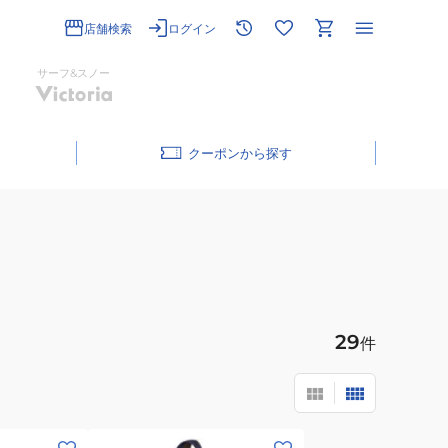
店舗検索
ログイン
サーフ&スノー
クーポン
29
件
(メ