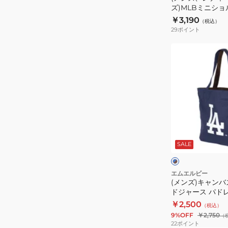
ズ)MLBミニショ
ニ
サンゼルス・ドジャ
￥3,190
（税込）
シ
SD120
29
ポイント
ョ
ル
(メ
ダ
ン
ー
ズ)
バ
キ
ッ
ャ
グ
ン
ロ
バ
ブ
サ
ス
ル
SALE
ー
ン
ト
ク
×
ゼ
ー
ブ
ル
ラ
ト
エムエルビー
ウ
(メンズ)キャンバ
ス・
ト
ン
ドジャース パドレス
ド
ー
BLUExBROWN
￥2,500
（税込）
ジ
ト
9%OFF
￥2,750
（
ャ
ド
22
ポイント