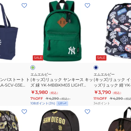
黒
青
(キ
(キ
YK-
LA-
ッ
ッ
MBBKM03
MBBKM160
ズ)
ズ)
BLACK
ド
リ
リ
リ
ジ
ュ
ュ
ュ
ャ
ッ
ッ
ッ
ー
ク
ク
グ
ネ
ク
ス
ヤ
イ
リ
イ
ー
ビ
ビ
SALE
SALE
サ
B5
ン
ー
ー
ー
ッ
サ
キ
カ
ク
イ
ー
ム
エムエルビー
エムエルビー
ャンバストート ト
(キッズ)リュック ヤンキース キッ
(キッズ)リュック 
子
ズ
ス
総
-SCV-03E
ズ 緑 YK-MBBKM03 LIGHT
ッズリュック 紺 YK
供
収
キ
柄
GREEN リュックサック 子供用
MBBKM22/NAVY
￥3,980
￥3,790
（税込）
（税込）
用
納
ッ
キ
MLB
可 シンプル おしゃ
7%OFF
￥4,290
11%OFF
￥4,290
（税込）
（税
MLB
可
ズ
ッ
34
ポイント
108
ポイント
(
3
%)
UP
背
緑
ズ
(キ
(キ
あ
YK-
リ
ッ
ッ
て
MBBKM03
ュ
ズ)
ズ)
パ
LIGHT
ッ
リ
リ