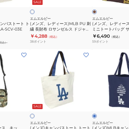
ウ
プ
SALE
イ
ボ
ジ
PU
ゴ
ン
リ
ル
ャ
刺
ル
ー
お
ー
繍
フ
エムエルビー
エムエルビー
し
ャンバストート ト
(メンズ、レディース)MLB PU 刺
(メンズ、レディース
ス
長
MLB
-SCV-03E
繍 長財布 ロサンゼルス ドジャー
ミニトートバッグ 
ゃ
LA-
財
ミ
ス LA-WLT33 白
パドレス SD-TTBM
￥4,288
￥6,490
れ
（税込）
（税込）
SCV-
布
ニ
38
ポイント
59
ポイント
税込）
カ
03
ロ
ト
ジ
IVORYxBLACK
サ
ー
(メ
(メ
ュ
BH
ン
ト
ン
ン
ア
フ
ゼ
バ
ズ)
ズ)MLB
ル
リ
ル
ッ
キ
キ
ー
ス
グ
ャ
ャ
サ
ド
サ
ン
ン
イ
ジ
ン
バ
バ
ブ
ア
ズ
ャ
デ
ス
ス
ル
イ
ー
ウ
SALE
ボ
ー
ィ
ト
ト
ン
ス
エ
ー
ー
LA-
ゴ・
ト
ト
エムエルビー
エムエルビー
ース、キッ
(メンズ)キャンバストート トート
(メンズ)MLBキャ
WLT33
パ
ト
ト