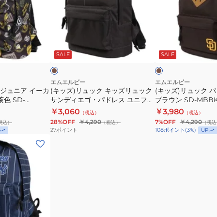
ッ
GREEN
ク
ュ
ュ
ド
リ
紺
ッ
ッ
シ
ュ
YK-
ク
ク
ブ
ブ
ン
ッ
MBBKM22/NAVY
キ
パ
ラ
ラ
プ
ウ
ウ
ウ
SALE
SALE
ク
B5
ッ
ド
ン
ン
ル
サ
サ
ズ
レ
お
ッ
イ
リ
ス
エムエルビー
エムエルビー
し
 ジュニア イーカ
ク
(キッズ)リュック キッズリュック
ズ
(キッズ)リュック 
ュ
キ
色 SD-
サンディエゴ・パドレス ユニフォ
ブラウン SD-MBB
ゃ
子
収
ッ
ッ
WN LA-
ーム柄 ブラウン SD-
BROWN リュック
￥3,060
￥3,980
れ
供
（税込）
納
（税込）
ク
ズ
LUE B5サイズ収納
MBBKM181/BROWN リュックサ
MLB
28%OFF
￥4,290
7%OFF
￥4,290
税込）
（税込）
（税込
カ
用
可
サ
ブ
ック 子供
27
ポイント
108
ポイント
(
3
%)
UP
ジ
MLB
シ
ン
ラ
ュ
ン
デ
ウ
ア
プ
ィ
ン
ル
ル
エ
SD-
お
ゴ・
MBBKM03
し
パ
BROWN
ゃ
ド
リ