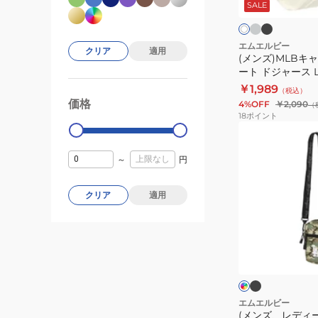
ー
ッ
SALE
ボ
MLB-
ト
ク
リ
ト
TTB03
ー
ー
IVORY
ト
エムエルビー
クリア
適用
(メンズ)MLBキ
ト
ート ドジャース LA
ー
￥1,989
（税込）
ト
価格
4%OFF
￥2,090
99000
0
（
ド
18
ポイント
ジ
(メ
ャ
ン
～
円
ー
ズ、
ス
レ
クリア
適用
LA-
デ
SCV-
ィ
03E
ー
ブ
カ
ラ
ス、
モ
ッ
フ
キ
ク
ラ
リ
ッ
ー
ー
ジ
ズ)MLB
エムエルビー
ュ
(メンズ、レディ
ミ