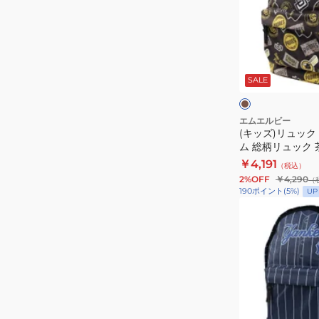
LA-
ュ
SCV-
ッ
03E
ク
ブ
BLUE
ジ
ラ
ウ
SALE
青
ュ
ン
ン
ニ
ア
エムエルビー
(キッズ)リュック
イ
ム 総柄リュック 茶
ー
MBBKM22/BRO
￥4,191
（税込）
カ
MBBKM181/B
2%OFF
￥4,290
（
ム
可 シンプル
190
ポイント
(
5
%)
UP
総
(キ
柄
ッ
リ
ズ)
ュ
リ
ッ
ュ
ク
ッ
茶
ク
ネ