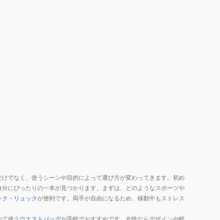
れ
レ
カ
ス
ジ
ユ
ュ
ニ
ア
フ
ル
ォ
ー
ム
柄
ブ
ラ
ウ
ン
SD-
MBBKM181/BROWN
だけでなく、使うシーンや目的によって選び方が変わってきます。初め
リ
自分にぴったりの一本が見つかります。まずは、どのようなスポーツや
ュ
ック・リュック
が便利です。両手が自由になるため、移動中もストレス
ッ
ク
いて使う
ウエストバッグ
が手軽でおすすめです。女性ならデザインや軽