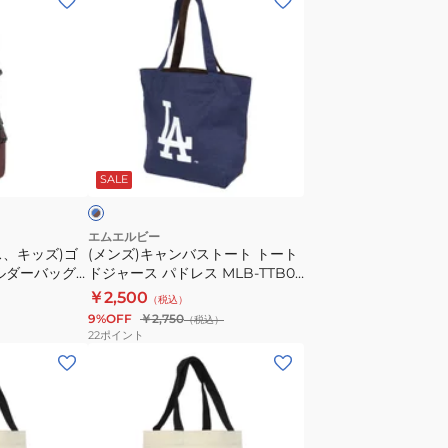
ン
ズ)
キ
ャ
ン
バ
ブ
ス
ル
SALE
ト
ー
ト
エムエルビー
ス、キッズ)ゴ
(メンズ)キャンバストート トート
ト
ルダーバッグ
ドジャース パドレス MLB-TTB03
ー
ス SD-
BLUExBROWN
￥2,500
（税込）
ト
9%OFF
￥2,750
（税込）
ド
22
ポイント
ジ
(メ
ャ
ン
ー
ズ、
ス
レ