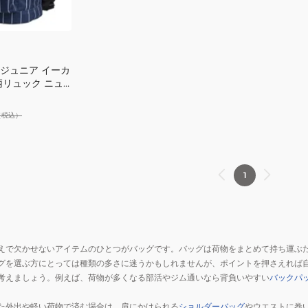
れ
レ
ュ
カ
ス
ッ
ジ
OWN
ユ
ク
ュ
ニ
サ
ア
E
 ジュニア イーカ
フ
ッ
柄リュック ニュ
ル
ォ
ク
 YK-
ー
子
AVY B5サイズ収納
（税込）
ム
供
柄
用
ブ
MLB
ラ
1
ウ
ン
SD-
MBBKM181/BROWN
えで欠かせないアイテムのひとつがバッグです。バッグは荷物をまとめて持ち運ぶ
リ
グを選ぶ方にとっては種類の多さに迷うかもしれませんが、ポイントを押さえれば
ュ
考えましょう。例えば、荷物が多くなる部活やジム通いなら背負いやすい
バックパ
ッ
ク
た外出や軽い荷物で済む場合は、肩にかけられる
ショルダーバッグ
やウエストに巻