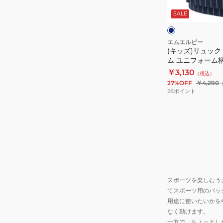
色
ジ
イ
ビ
SALE
SD-
ュ
ー
MBBKM22/BR
ニ
LA-
ア
エムエルビー
MBBKM181/BLU
(キッズ)リュック
イ
ム ユニフォーム
B5
ー
ーヨーク・ヤンキース 紺
￥3,130
サ
（税込）
カ
MBBKM181/N
27%OFF
￥4,290
イ
ム
可 シンプル
28
ポイント
ズ
ユ
収
ニ
納
フ
可
ォ
シ
ー
ン
ム
プ
柄
スポーツを楽しむう
ル
リ
てスポーツ用のバッ
ュ
用途に使いたいかを
ッ
なく動けます。
ク
一方で、ちょっとし