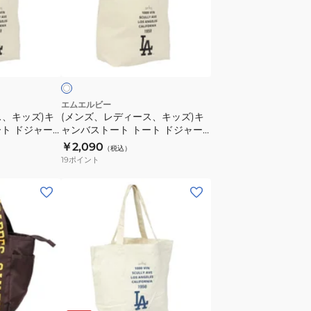
パ
デ
ド
ィ
レ
ー
ア
ス
ス、
イ
MLB-
キ
TTB03
ッ
BLUExBROWN
ズ)
エムエルビー
ス、キッズ)キ
(メンズ、レディース、キッズ)キ
キ
ト ドジャー
ャンバストート トート ドジャー
ャ
RYxBLACK
ス LA-SCV-03 IVORYxBLACK
￥2,090
（税込）
ン
BH フリーサイズ
19
ポイント
バ
ス
(メ
ト
ン
ー
ズ)MLB
ト
キ
ト
ャ
ー
ン
ト
バ
グ
ブ
ア
ド
レ
ラ
ス
イ