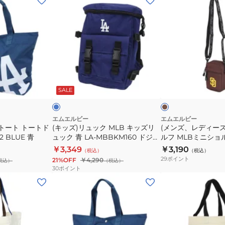
ッ
ン
ズ)
ズ、
リ
レ
ュ
デ
ッ
ィ
ク
ー
ブ
ブ
MLB
ス、
ル
ラ
ー
ウ
SALE
ー
キ
キ
ン
×
ッ
ッ
ブ
ラ
ズ
ズ)
エムエルビー
エムエルビー
ウ
トート トートド
(キッズ)リュック MLB キッズリ
(メンズ、レディー
リ
ゴ
ン
2 BLUE 青
ュック 青 LA-MBBKM160 ドジャ
ルフ MLBミニショ
ュ
ル
ース B5サイズ収納可 背あてパッ
サンディエゴ・パドレ
￥3,349
￥3,190
（税込）
（税込）
ッ
フ
ド シンプル おしゃれ カジュアル
SD120/BROWN
29
ポイント
21%OFF
￥4,290
税込）
（税込）
ク
MLB
30
ポイント
青
ミ
(メ
(メ
LA-
ニ
ン
ン
MBBKM160
シ
ズ)
ズ、
ド
ョ
ナ
レ