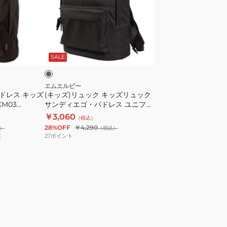
ー
ク
ュ
ス
紺
ッ
YK-
YK-
ク
ブ
SD120/NAVY
MBBKM22/NAVY
キ
ラ
SALE
B5
ッ
サ
ズ
イ
リ
エムエルビー
パドレス キッズ
ズ
(キッズ)リュック キッズリュック
ュ
KM03
サンディエゴ・パドレス ユニフォ
収
ッ
サック 子供用
ーム柄 ブラウン SD-
￥3,060
納
（税込）
ク
MBBKM181/BROWN リュックサ
28%OFF
￥4,290
）
（税込）
可
サ
ック 子供
27
ポイント
シ
ン
ン
デ
プ
ィ
ル
エ
お
ゴ・
し
パ
ゃ
ド