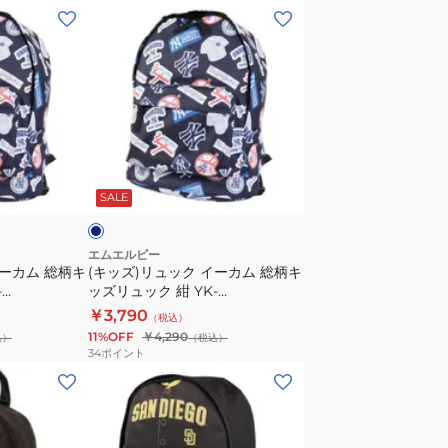
サ
ミ
(キ
イ
ニ
ッ
ズ
シ
ズ)
収
ョ
リ
納
ル
ュ
可
ダ
ッ
シ
ー
ク
ネ
ン
バ
イ
イ
プ
SALE
ッ
ー
ル
グ
カ
お
ニ
ム
エムエルビー
し
イーカム 総柄キ
(キッズ)リュック イーカム 総柄キ
ュ
総
-
ッズリュック 紺 YK-
ゃ
ー
柄
 B5サイズ収納
MBBKM22/NAVY B5サイズ収納
￥3,790
れ
（税込）
ヨ
キ
れ カジュアル
可 シンプル おしゃれ カジュアル
11%OFF
￥4,290
込）
（税込）
カ
ー
ッ
34
ポイント
ジ
ク・
ズ
(キ
ュ
ヤ
リ
ッ
ア
ン
ュ
ズ)
ル
キ
ッ
リ