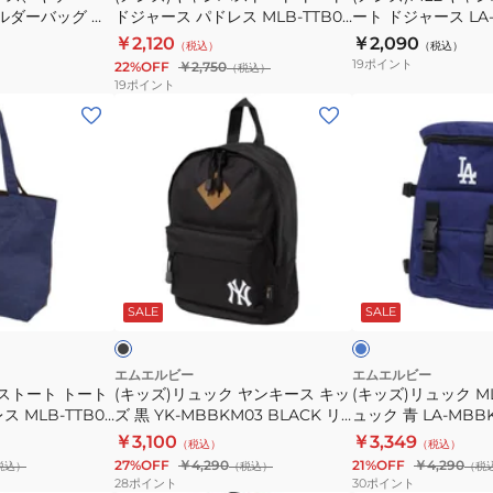
ルダーバッグ ロ
ドジャース パドレス MLB-TTB03
ート ドジャース LA-
白
ド
ー
ー
ース LA-
IVORY
BLUE 青
￥2,120
￥2,090
（税込）
（税込）
レ
ト
ト
19
ポイント
22%OFF
￥2,750
（税込）
ス
ド
ド
19
ポイント
SD-
ジ
ジ
(キ
(キ
TTBM03/BROWN
ャ
ャ
ッ
ッ
ー
ー
ズ)
ズ)
ス
ス
リ
リ
パ
LA-
ュ
ュ
ド
SCV-
ッ
ッ
レ
03E
ク
ク
ブ
ブ
ス
BLUE
ヤ
MLB
ラ
ル
ッ
ー
ビ
SALE
SALE
MLB-
青
ン
キ
ー
TTB03
キ
ッ
IVORY
ー
ズ
エムエルビー
エムエルビー
ストート トート
(キッズ)リュック ヤンキース キッ
(キッズ)リュック M
ス
リ
 MLB-TTB03
ズ 黒 YK-MBBKM03 BLACK リ
ュック 青 LA-MBB
キ
ュ
ュックサック 子供用 MLB
ース B5サイズ収納
￥3,100
￥3,349
（税込）
（税込）
ッ
ッ
ド シンプル おしゃ
27%OFF
￥4,290
21%OFF
￥4,290
税込）
（税込）
（税
ズ
ク
28
ポイント
30
ポイント