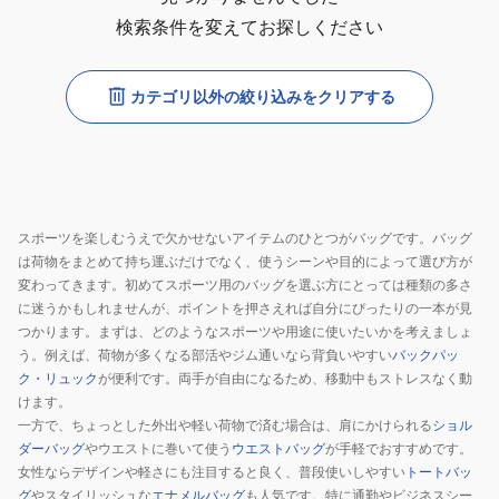
検索条件を変えてお探しください
カテゴリ以外の絞り込みをクリアする
スポーツを楽しむうえで欠かせないアイテムのひとつがバッグです。バッグ
は荷物をまとめて持ち運ぶだけでなく、使うシーンや目的によって選び方が
変わってきます。初めてスポーツ用のバッグを選ぶ方にとっては種類の多さ
に迷うかもしれませんが、ポイントを押さえれば自分にぴったりの一本が見
つかります。まずは、どのようなスポーツや用途に使いたいかを考えましょ
う。例えば、荷物が多くなる部活やジム通いなら背負いやすい
バックパッ
ク・リュック
が便利です。両手が自由になるため、移動中もストレスなく動
けます。
一方で、ちょっとした外出や軽い荷物で済む場合は、肩にかけられる
ショル
ダーバッグ
やウエストに巻いて使う
ウエストバッグ
が手軽でおすすめです。
女性ならデザインや軽さにも注目すると良く、普段使いしやすい
トートバッ
グ
やスタイリッシュな
エナメルバッグ
も人気です。特に通勤やビジネスシー