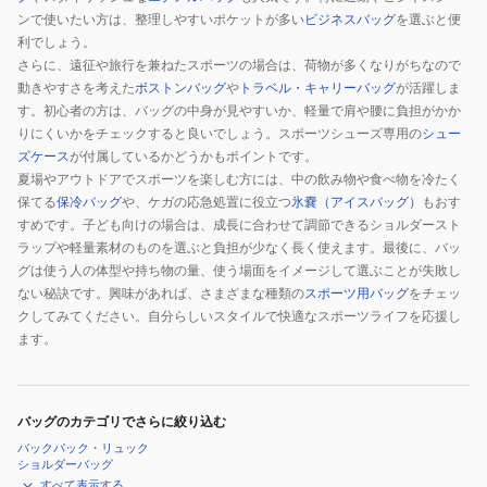
ンで使いたい方は、整理しやすいポケットが多い
ビジネスバッグ
を選ぶと便
利でしょう。
さらに、遠征や旅行を兼ねたスポーツの場合は、荷物が多くなりがちなので
動きやすさを考えた
ボストンバッグ
や
トラベル・キャリーバッグ
が活躍しま
す。初心者の方は、バッグの中身が見やすいか、軽量で肩や腰に負担がかか
りにくいかをチェックすると良いでしょう。スポーツシューズ専用の
シュー
ズケース
が付属しているかどうかもポイントです。
夏場やアウトドアでスポーツを楽しむ方には、中の飲み物や食べ物を冷たく
保てる
保冷バッグ
や、ケガの応急処置に役立つ
氷嚢（アイスバッグ）
もおす
すめです。子ども向けの場合は、成長に合わせて調節できるショルダースト
ラップや軽量素材のものを選ぶと負担が少なく長く使えます。最後に、バッ
グは使う人の体型や持ち物の量、使う場面をイメージして選ぶことが失敗し
ない秘訣です。興味があれば、さまざまな種類の
スポーツ用バッグ
をチェッ
クしてみてください。自分らしいスタイルで快適なスポーツライフを応援し
ます。
バッグのカテゴリでさらに絞り込む
バックパック・リュック
ショルダーバッグ
すべて表示する