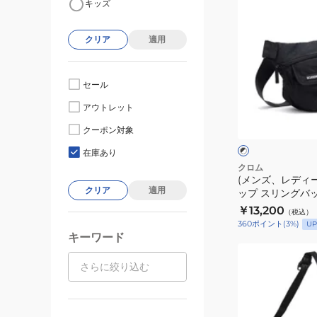
キッズ
ン
ズ、
クリア
適用
レ
デ
ィ
セール
ー
ブ
アウトレット
ス)
ラ
ッ
ボ
クーポン対象
ク
ク
ッ
×
在庫あり
ホ
ト
クロム
ワ
(メンズ、レディー
フ
イ
クリア
適用
ップ スリングバッ
ラ
ト
BJ008BCNL
￥13,200
（税込）
ッ
360
ポイント
(
3
%)
UP
プ
キーワード
ス
(メ
リ
ン
ン
ズ、
グ
レ