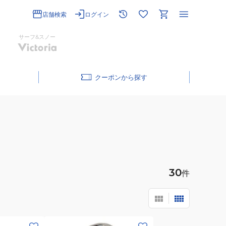
店舗検索
ログイン
サーフ&スノー
クーポン
30
件
(メ