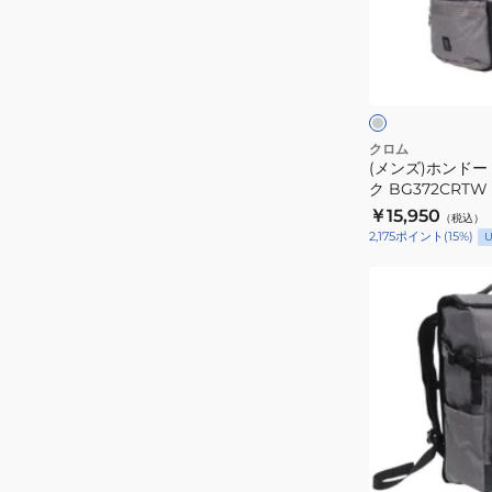
ド
ー
グ
18L
レ
ー
バ
ク
ッ
ク
クロム
(メンズ)ホンドー 
パ
ク BG372CRTW
ッ
￥15,950
（税込）
ク
2,175
ポイント
(
15
%)
U
BG372CRTW
(メ
ン
ズ)
バ
ラ
ー
ジ
グ
18L
レ
ー
バ