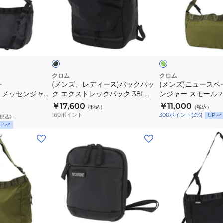
バ
デ
ュ
ッ
ィ
ー
グ
ー
ス
ブ
オ
8L
ス)
ペ
ラ
リ
ッ
ー
ッ
BJ008MABK
バ
ー
ブ
ク
ッ
パ
ク
ー
クロム
クロム
ー
(メンズ、レディース)バックパッ
(メンズ)ニュースペ
パ
メ
ER メッセンジャー
ク エクストレックパック 38L
ンジャー スモール 
ッ
ッ
 BLACK
BJ006BLKX
JP198MOSS
￥17,600
￥11,000
（税込）
（税込）
ク
セ
160
ポイント
300
ポイント
(
3
%)
UP
税込）
エ
ン
P
ク
ジ
(メ
(メ
ス
ャ
ン
ン
ト
ー
ズ)
ズ、
レ
ス
シ
レ
ッ
モ
ョ
デ
ク
ー
ル
ィ
パ
ル
ダ
ー
ブ
ブ
ッ
バ
ー
ス)NEWSPAPER
ラ
ラ