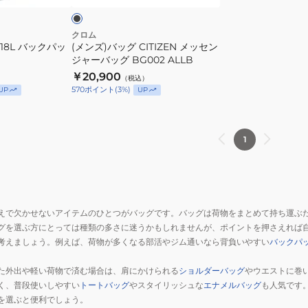
ョ
セ
ル
ン
クロム
18L バックパッ
ダ
(メンズ)バッグ CITIZEN メッセン
ジ
ジャーバッグ BG002 ALLB
ー
ャ
￥20,900
バ
（税込）
ー
570
ポイント
(
3
%)
UP
UP
ッ
バ
グ
ッ
6L
グ
1
JP242BKCK
BG002
ALLB
えで欠かせないアイテムのひとつがバッグです。バッグは荷物をまとめて持ち運ぶ
グを選ぶ方にとっては種類の多さに迷うかもしれませんが、ポイントを押さえれば
考えましょう。例えば、荷物が多くなる部活やジム通いなら背負いやすい
バックパ
た外出や軽い荷物で済む場合は、肩にかけられる
ショルダーバッグ
やウエストに巻
く、普段使いしやすい
トートバッグ
やスタイリッシュな
エナメルバッグ
も人気です
を選ぶと便利でしょう。