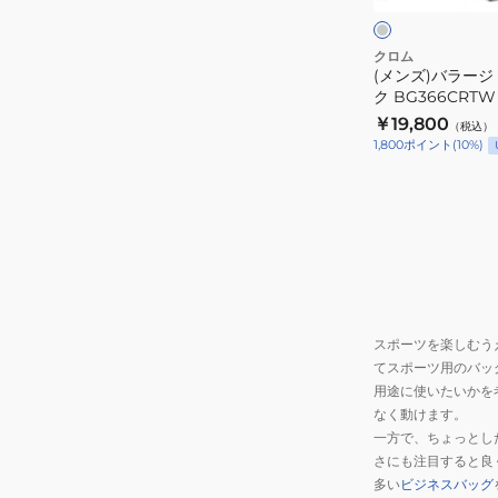
ク
ッ
ク
クロム
(メンズ)バラージ 
パ
ク BG366CRTW
ッ
￥19,800
（税込）
ク
1,800
ポイント
(
10
%)
BG366CRTW
スポーツを楽しむう
てスポーツ用のバッ
用途に使いたいかを
なく動けます。
一方で、ちょっとし
さにも注目すると良
多い
ビジネスバッグ