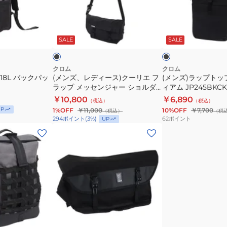
ッ
ィ
プ
ク
ー
ト
ブ
ブ
パ
ス)
ッ
ラ
ラ
ッ
ッ
ッ
ト
SALE
SALE
ク
プ
ク
グ
ク
ー
バ
レ
38L
ー
リ
ッ
クロム
クロム
BJ006BK
18L バックパッ
(メンズ、レディース)クーリエ フ
(メンズ)ラップトッ
エ
グ
ラップ メッセンジャー ショルダ
ィアム JP245BKCK
フ
ミ
ーバッグ 6L JP242BKCK
￥10,800
￥6,890
（税込）
（税込）
ラ
デ
P
1%OFF
￥11,000
10%OFF
￥7,700
（税込）
（税
ッ
ィ
62
ポイント
294
ポイント
(
3
%)
UP
プ
ア
(メ
メ
ム
ン
ッ
JP245BKCK
ズ)
セ
バ
ン
ッ
ジ
グ
ャ
CITIZEN
ブ
ー
メ
ラ
ッ
シ
ッ