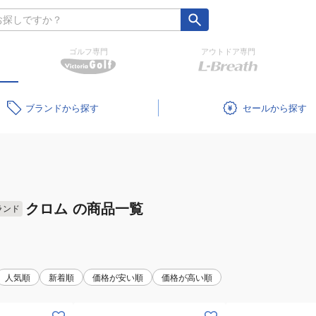
ゴルフ専門
アウトドア専門
ブランド
セール
クロム
の商品一覧
ランド
人気順
新着順
価格が安い順
価格が高い順
(メ
(メ