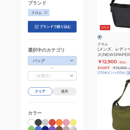
バ
デ
ブランド
ッ
ィ
クロム
グ
ー
ブ
8L
ス)NEWSPAPER
ラ
ブランドで絞り込む
SALE
ッ
BJ008BCNL
メ
ク
ク
ッ
×
グ
セ
クロム
レ
(メンズ、レディ
選択中のカテゴリ
ン
ー
ス)NEWSPAP
ジ
バッグ SM JP198
バッグ
￥12,900
（税込）
ャ
HERRINBONE
2%OFF
￥13,200
（
ー
1,170
ポイント
(
10
%)
U
（未選択）
バ
(メ
ッ
ン
グ
クリア
適用
ズ)
SM
ニ
JP198
ュ
BLACK
カラー
ー
HERRINBONE
ス
オ
ペ
リ