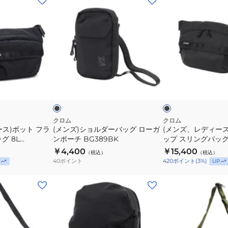
ン
ン
ズ)
ズ、
シ
レ
ョ
デ
ル
ィ
ダ
ー
ブ
ブ
ー
ス)
ラ
ラ
ッ
ッ
ト
バ
ボ
ク
グ
ッ
ッ
レ
ー
グ
ト
クロム
クロム
ス)ボット フラ
(メンズ)ショルダーバッグ ローガ
(メンズ、レディース
ロ
フ
グ 8L
ンポーチ BG389BK
ップ スリングバッグ 
ー
ラ
BJ008MABK
￥4,400
￥15,400
（税込）
（税込）
ガ
ッ
40
ポイント
420
ポイント
(
3
%)
UP
ン
プ
ポ
ス
(メ
(メ
ー
リ
ン
ン
チ
ン
ズ、
ズ)
BG389BK
グ
レ
ニ