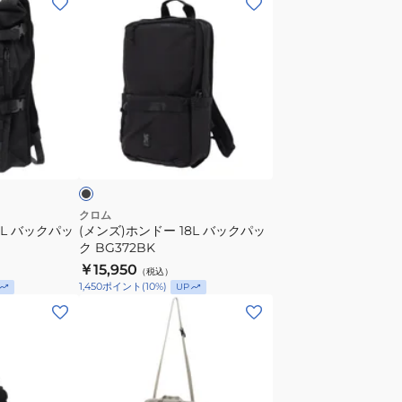
2L
ン
ス
ズ)
ラ
ホ
イ
ン
ド
ド
ポ
ー
ブ
ー
18L
ラ
チ
バ
BG401BK
ッ
ク
クロム
2L バックパッ
(メンズ)ホンドー 18L バックパッ
パ
ク BG372BK
ッ
￥15,950
（税込）
ク
1,450
ポイント
(
10
%)
UP
BG372BK
(メ
ン
ズ)
ラ
ッ