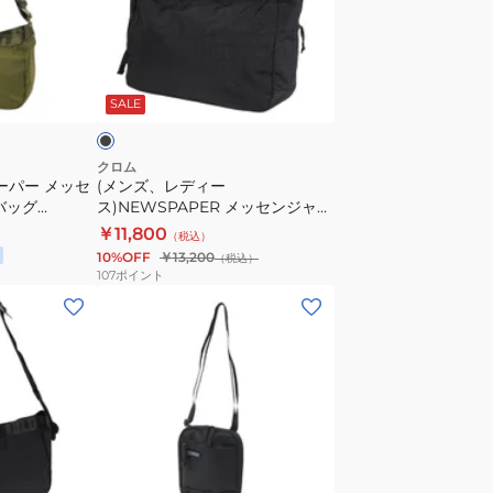
BG377
デ
SAGE
ィ
ー
ブ
ス)NEWSPAPER
ラ
SALE
メ
ッ
セ
クロム
ーパー メッセ
(メンズ、レディー
ン
バッグ
ス)NEWSPAPER メッセンジャー
ジ
バッグ JP197 BLACK CRINKLE
￥11,800
（税込）
ャ
10%OFF
￥13,200
（税込）
ー
107
ポイント
バ
(メ
ッ
ン
グ
ズ、
JP197
レ
BLACK
デ
CRINKLE
ィ
ー
ブ
ス)
ラ