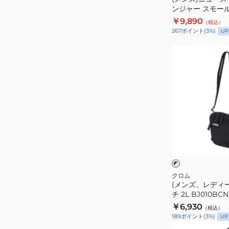
メ
ンジャー スモー
ッ
JP198NATURAL
￥9,890
（税込）
セ
267
ポイント
(
3
%)
UP
ン
ジ
(メ
ャ
ン
ー
ズ、
ス
レ
モ
デ
ー
ィ
ル
ー
ブ
バ
ス)
ラ
ッ
ッ
パ
ク
リ
グ
ッ
×
ー
JP198NATURAL
ホ
ク
クロム
ワ
(メンズ、レディー
ポ
イ
チ 2L BJ010BCN
ー
ト
￥6,930
（税込）
チ
189
ポイント
(
3
%)
UP
2L
(メ