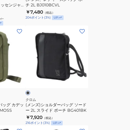
ポ
 メッセンジャー
チ 2L BJ010BCVL
ー
ALLEN
￥7,480
（税込）
チ
204
ポイント
(
3
%)
UP
込）
2L
BJ010BCVL
(メ
ン
ズ)
シ
ョ
ル
ダ
ブ
ー
ラ
バ
ッ
グ
クロム
バッグ カデッ
(メンズ)ショルダーバッグ ソード
ソ
MOSS
ー 2L スライド ポーチ BG401BK
ー
￥7,920
（税込）
ド
216
ポイント
(
3
%)
UP
ー
(メ