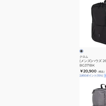
BJ010BCNL
ン
ズ)
ハ
ウ
ズ
26L
ブ
バ
ラ
ッ
ッ
ク
ク
ク
×
ホ
パ
クロム
ワ
(メンズ)ハウズ 2
ッ
イ
BG371BK
ク
ト
￥20,900
（税込）
BG371BK
2,850
ポイント
(
15
%)
(メ
ン
ズ)
ホ
ン