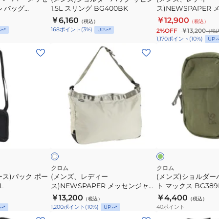
サ
ン
ル バッグ
1.5L スリング BG400BK
ス)NEWSPAPER
ビ
ジ
バッグ SM JP198 F
￥6,160
￥12,900
（税込）
（税込）
ン
ャ
ROCK SUEDE
168
ポイント
(
3
%)
UP
2%OFF
￥13,200
（税
1.5L
ー
1,170
ポイント
(
10
%)
UP
ス
バ
(メ
(メ
リ
ッ
ン
ン
ン
グ
ズ、
ズ)
グ
SM
レ
シ
BG400BK
JP198
デ
ョ
FALLEN
ィ
ル
ROCK
ー
ダ
オ
ア
SUEDE
ス)NEWSPAPER
ー
リ
イ
ー
ッ
ボ
メ
バ
ブ
ク
ッ
ッ
セ
グ
クロム
クロム
ス)パック ポー
(メンズ、レディー
(メンズ)ショルダー
ン
カ
L
ス)NEWSPAPER メッセンジャー
ト マックス BG389
ジ
デ
バッグ JP197 SANDSTONE
￥13,200
￥4,400
（税込）
（税込）
ャ
ッ
40
ポイント
1,200
ポイント
(
10
%)
UP
ー
ト
(メ
(メ