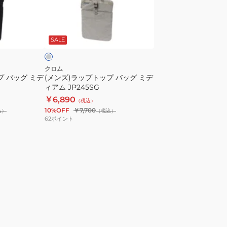
プ
ト
ラ
ッ
イ
SALE
プ
バ
ッ
クロム
プ バッグ ミデ
(メンズ)ラップトップ バッグ ミデ
グ
ィアム JP245SG
ミ
￥6,890
（税込）
デ
10%OFF
￥7,700
込）
（税込）
ィ
62
ポイント
ア
ム
JP245SG