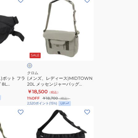
ン
ズ、
レ
デ
ィ
ー
ラ
ス)MIDTOWN
イ
SALE
20L
メ
ッ
クロム
)ボット フラ
(メンズ、レディース)MIDTOWN
セ
8L
20L メッセンジャーバッグ
ン
BG377 SAGE
￥18,500
（税込）
ジ
1%OFF
￥18,700
（税込）
ャ
2,520
ポイント
(
15
%)
UP
ー
(メ
バ
ン
ッ
ズ、
グ
レ