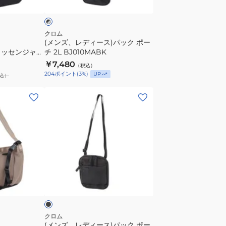
パ
ッ
ク
クロム
(メンズ、レディース)パック ポー
ポ
 メッセンジャー
チ 2L BJ010MABK
ー
BLACK
￥7,480
（税込）
チ
204
ポイント
(
3
%)
UP
込）
2L
BJ010MABK
(メ
ン
ズ、
レ
デ
ィ
ー
ブ
ス)
ラ
パ
ッ
ク
クロム
(メンズ、レディース)パック ポー