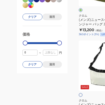
ー
ー
ブ
ク
パ
ー
クロム
クリア
適用
(メンズ)ニュース
メ
ンジャー バッグ J
ッ
￥13,200
（税込）
セ
価格
99000
360
ポイント
(
3
%)
0
UP
ン
ジ
(メ
ャ
ン
～
円
ー
ズ)
バ
ニ
クリア
適用
ッ
ュ
グ
ー
JP197MOSS
ス
オ
ペ
フ
SALE
ホ
ー
ク
ワ
パ
イ
ト
ー
クロム
(メンズ)ニュース