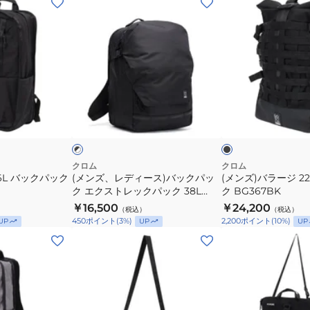
バ
マ
ン
ン
ッ
ッ
ズ、
ズ)
グ
ク
レ
バ
JP197
ス
デ
ラ
SANDSTONE
BG389MOSS
ィ
ー
ー
ジ
ブ
ブ
ス)
22L
ラ
ラ
ッ
ッ
ッ
バ
バ
ク
ク
ッ
ッ
ク
ク
クロム
クロム
6L バックパック
(メンズ、レディース)バックパッ
(メンズ)バラージ 2
パ
パ
ク エクストレックパック 38L
ク BG367BK
ッ
ッ
BJ006BK
￥16,500
￥24,200
（税込）
（税込）
ク
ク
450
ポイント
(
3
%)
2,200
ポイント
(
10
%)
UP
UP
UP
エ
BG367BK
(メ
(メ
ク
ン
ン
ス
ズ、
ズ)
ト
レ
ラ
レ
デ
ッ