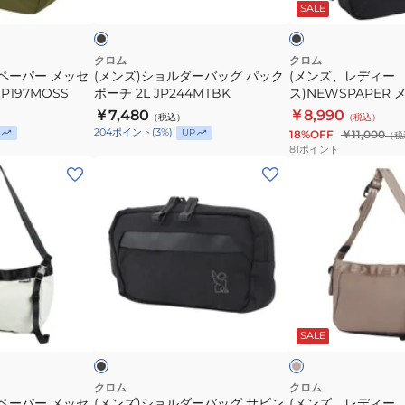
ッ
ッ
SALE
ッ
ク
ッ
バ
メ
ク
ク
38L
グ
ッ
ッ
×
BJ006BLKX
JP198MOSS
グ
グ
セ
クロム
クロム
レ
ペーパー メッセ
(メンズ)ショルダーバッグ パック
(メンズ、レディー
パ
ン
ー
P197MOSS
ポーチ 2L JP244MTBK
ス)NEWSPAPER
ッ
ジ
バッグ SM JP198 
￥7,480
￥8,990
（税込）
（税込）
ク
ャ
CRINKLE
204
ポイント
(
3
%)
UP
18%OFF
￥11,000
（税
ポ
ー
81
ポイント
ー
バ
(メ
(メ
チ
ッ
ン
ン
2L
グ
ズ)
ズ、
JP244MTBK
SM
シ
レ
JP198
ョ
デ
BLACK
ル
ィ
CRINKLE
ダ
ー
ブ
サ
ー
ス)NEWSPAPER
ラ
ン
ッ
ド
ッ
SALE
バ
メ
ベ
ク
ッ
ッ
ー
ジ
グ
セ
クロム
クロム
ュ
ペーパー メッセ
(メンズ)ショルダーバッグ サビン
(メンズ、レディー