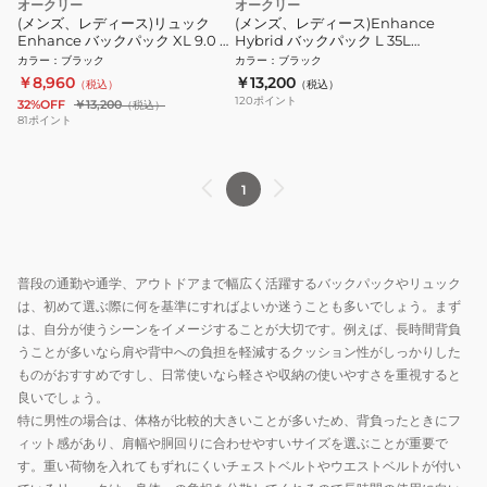
オークリー
オークリー
(メンズ、レディース)リュック
(メンズ、レディース)Enhance
Enhance バックパック XL 9.0 黒
Hybrid バックパック L 35L
40L FOS901980-012 デイバッグ
FOS902148-062
カラー
：
ブラック
カラー
：
ブラック
リュックサック 大容量 耐水 防塵
￥8,960
￥13,200
（税込）
（税込）
120
ポイント
32%OFF
￥13,200
（税込）
81
ポイント
1
普段の通勤や通学、アウトドアまで幅広く活躍するバックパックやリュック
は、初めて選ぶ際に何を基準にすればよいか迷うことも多いでしょう。まず
は、自分が使うシーンをイメージすることが大切です。例えば、長時間背負
うことが多いなら肩や背中への負担を軽減するクッション性がしっかりした
ものがおすすめですし、日常使いなら軽さや収納の使いやすさを重視すると
良いでしょう。
特に男性の場合は、体格が比較的大きいことが多いため、背負ったときにフ
ィット感があり、肩幅や胴回りに合わせやすいサイズを選ぶことが重要で
す。重い荷物を入れてもずれにくいチェストベルトやウエストベルトが付い