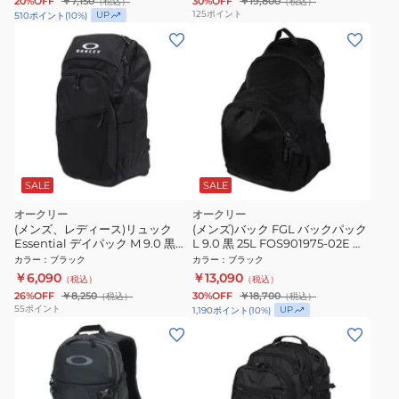
20%OFF
￥7,150
30%OFF
￥19,800
（税込）
（税込）
125
ポイント
UP
510
ポイント
(
10
%)
SALE
SALE
オークリー
オークリー
(メンズ、レディース)リュック
(メンズ)バック FGL バックパック
Essential デイパック M 9.0 黒
L 9.0 黒 25L FOS901975-02E 学
28L FOS901982-02E バックパッ
校 学生 会社 仕事 通勤 通学
カラー
：
ブラック
カラー
：
ブラック
ク リュックサック 撥水
￥6,090
￥13,090
（税込）
（税込）
26%OFF
￥8,250
30%OFF
￥18,700
（税込）
（税込）
55
ポイント
UP
1,190
ポイント
(
10
%)