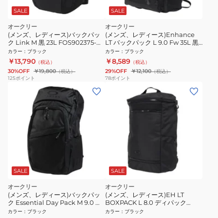
SALE
SALE
オークリー
オークリー
(メンズ、レディース)バックパッ
(メンズ、レディース)Enhance
ク Link M 黒 23L FOS902375-
LT バックパック L 9.0 Fw 35L 黒
021 リュック デイバッグ 撥水 通
35L FOS902149-062 ボックス型
カラー
：
ブラック
カラー
：
ブラック
勤 通学
撥水 シンプル リュックサック
￥13,790
￥8,589
（税込）
（税込）
30%OFF
￥19,800
29%OFF
￥12,100
（税込）
（税込）
125
ポイント
78
ポイント
SALE
SALE
オークリー
オークリー
(メンズ、レディース)バックパッ
(メンズ、レディース)EH LT
ク Essential Day Pack M 9.0 黒
BOXPACK L 8.0 ディパック
28L FOS901982-081 リュック デ
FOS901842-081 30L 撥水 黒
カラー
：
ブラック
カラー
：
ブラック