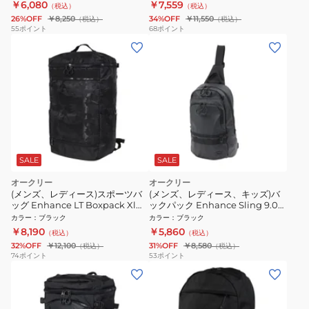
イバッグ 通勤 通学 撥水
￥6,080
￥7,559
（税込）
（税込）
26%OFF
￥8,250
34%OFF
￥11,550
（税込）
（税込）
55
ポイント
68
ポイント
SALE
SALE
オークリー
オークリー
(メンズ、レディース)スポーツバ
(メンズ、レディース、キッズ)バ
ッグ Enhance LT Boxpack Xl
ックパック Enhance Sling 9.0
8.0 Fw 黒 40L FOS901841-062
黒 10L FOS901983-081 モバイル
カラー
：
ブラック
カラー
：
ブラック
ボックス型 撥水 シンプル リュッ
ポケット リフレクター
￥8,190
￥5,860
（税込）
（税込）
ク
32%OFF
￥12,100
31%OFF
￥8,580
（税込）
（税込）
74
ポイント
53
ポイント