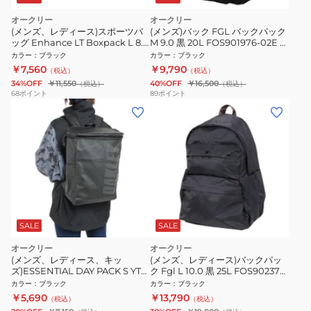
オークリー
オークリー
(メンズ、レディース)スポーツバ
(メンズ)バック FGL バックパック
ッグ Enhance LT Boxpack L 8.0
M 9.0 黒 20L FOS901976-02E 学
Fw 黒 30L FOS901842-062 ボッ
校 学生 会社 仕事 通勤 通学
カラー
：
ブラック
カラー
：
ブラック
クス型 撥水 シンプル リュックサ
￥7,560
￥9,790
（税込）
（税込）
ック
34%OFF
￥11,550
40%OFF
￥16,500
（税込）
（税込）
68
ポイント
89
ポイント
SALE
SALE
オークリー
オークリー
(メンズ、レディース、キッ
(メンズ、レディース)バックパッ
ズ)ESSENTIAL DAY PACK S YTR
ク Fgl L 10.0 黒 25L FOS902373-
FOS901424-02E リュック 15L
01N リュック デイバッグ 撥水 通
カラー
：
ブラック
カラー
：
ブラック
勤 通学
￥5,690
￥13,790
（税込）
（税込）