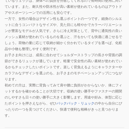
ているリュックは、身体への負担を分散してくれるので長時間の使用に向い
ています。また、耐久性や防水性が高い素材が使われているものはアウトド
アやスポーツシーンでの活用にも安心です。
一方で、女性の場合はデザイン性も選ぶポイントの一つです。細身のシルエ
ットに合うコンパクトなサイズや、見た目にも軽やかでカラーバリエーショ
ンが豊富なモデルが人気です。さらに冷え対策として、背中に通気性の良い
メッシュ素材が使われているものを選ぶと、汗をかいても快適に過ごせるで
しょう。荷物の量に応じて収納が細かく分かれているタイプを選べば、化粧
品や小物も整理しやすく便利です。
お子さま向けには、成長に合わせてショルダーストラップの長さや背面の調
節ができるリュックが適しています。軽量で安全性の高い素材が使われてい
るかもチェックしたいポイントです。楽しく背負えるようにキャラクターや
カラフルなデザインを選ぶのも、お子さまのモチベーションアップにつなが
ります。
初めての方は、実際に背負ってみて肩や腰に負担がかからないか、体にフィ
ットするかを確かめることが大切です。収納の使い勝手やファスナーの開閉
のしやすさも日々の使い勝手に大きく影響します。用途や好み、体型に応じ
たポイントを押さえながら、ぜひ
バックパック・リュック
の中から自分にぴ
ったりの一つを見つけてください。快適で便利な相棒がきっと見つかりま
す。