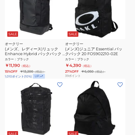
SALE
SALE
オークリー
オークリー
(メンズ、レディース)リュック
(メンズ)ジュニア Essential バッ
Enhance Hybrid バックパック L
クパック 20 FOS902210-02E
黒 35L FOS902148-081 ボックス
カラー
：
ブラック
カラー
：
ブラック
型 シンプル リュックサック
￥11,190
￥4,390
（税込）
（税込）
15%OFF
￥13,200
27%OFF
￥6,050
（税込）
（税込）
39
ポイント
UP
1,010
ポイント
(
10
%)
SALE
SALE