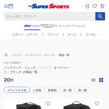
さらに絞り込む
スポーツ・カテゴリ
ブランド
セール
クーポン
バッグ
バックパック・リュック
商品一覧
おすすめ
順表示
バックパック・リュック
/
ブランド
オークリー
/
色
ブラック
の商品一覧
20
件
おすすめ順
人気順
新着順
安い順
高い順