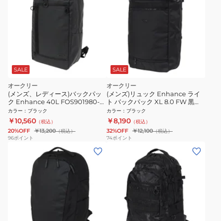
SALE
SALE
オークリー
オークリー
(メンズ、レディース)バックパッ
(メンズ)リュック Enhance ライ
ク Enhance 40L FOS901980-
ト バックパック XL 8.0 FW 黒
081 XL 9.0 大容量
40L FOS901841-081 40L デイバ
カラー
：
ブラック
カラー
：
ブラック
ッグ 大容量 撥水 通勤 通学
￥10,560
￥8,190
（税込）
（税込）
20%OFF
￥13,200
32%OFF
￥12,100
（税込）
（税込）
96
ポイント
74
ポイント