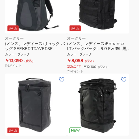
SALE
SALE
オークリー
オークリー
(メンズ、レディース)リュック バ
(メンズ、レディース)Enhance
ッグ SEEKER TRAVERSE
LT バックパック L 9.0 Fw 35L 黒
FOS901475-02E ブラック 13L ハ
35L FOS902149-081 ボックス型
カラー
：
ブラック
カラー
：
ブラック
イドレーションパック付き
撥水 シンプル リュックサック
￥13,090
￥8,058
（税込）
（税込）
119
ポイント
33%OFF
￥12,100
（税込）
73
ポイント
SALE
NEW