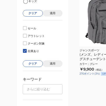
キッズ
クリア
適用
セール
アウトレット
クーポン対象
ジャンスポーツ
在庫あり
(メンズ、レディー
グスチューデント
JS0A47JK 7
クリア
適用
カラー
：
グレー
サイドポケット 
￥9,900
（税込）
ント
270
ポイント
(
3
%)
UP
キーワード