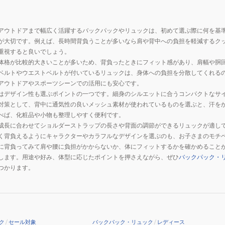
アウトドアまで幅広く活躍するバックパックやリュックは、初めて選ぶ際に何を基
が大切です。例えば、長時間背負うことが多いなら肩や背中への負担を軽減するク
重視すると良いでしょう。
体格が比較的大きいことが多いため、背負ったときにフィット感があり、肩幅や胴
ベルトやウエストベルトが付いているリュックは、身体への負担を分散してくれる
アウトドアやスポーツシーンでの活用にも安心です。
はデザイン性も選ぶポイントの一つです。細身のシルエットに合うコンパクトなサ
対策として、背中に通気性の良いメッシュ素材が使われているものを選ぶと、汗を
べば、化粧品や小物も整理しやすく便利です。
成長に合わせてショルダーストラップの長さや背面の調節ができるリュックが適し
く背負えるようにキャラクターやカラフルなデザインを選ぶのも、お子さまのモチ
に背負ってみて肩や腰に負担がかからないか、体にフィットするかを確かめること
します。用途や好み、体型に応じたポイントを押さえながら、ぜひ
バックパック・
つかります。
ク
/
セール対象
バックパック・リュック
/
レディース