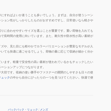
準にすればよいか迷うことも多いでしょう。まずは、自分が使うシーン
ッション性がしっかりしたものがおすすめですし、日常使いなら軽さや
回りに合わせやすいサイズを選ぶことが重要です。重い荷物を入れても
ので長時間の使用に向いています。また、耐久性や防水性が高い素材が
イズや、見た目にも軽やかでカラーバリエーションが豊富なモデルが人
かいても快適に過ごせるでしょう。荷物の量に応じて収納が細かく分か
ています。軽量で安全性の高い素材が使われているかもチェックしたい
ベーションアップにつながります。
が大切です。収納の使い勝手やファスナーの開閉のしやすさも日々の使
リュック
の中から自分にぴったりの一つを見つけてください。快適で便
バックパック・リュック
/
メンズ