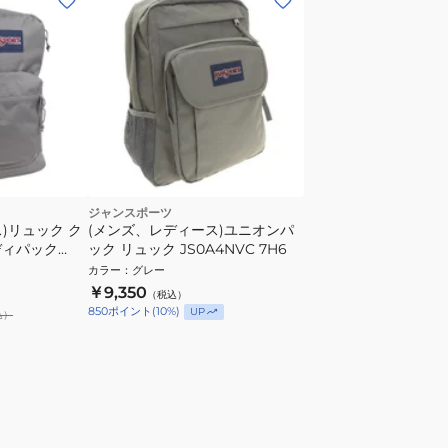
ジャンスポーツ
)リュック ク
(メンズ、レディース)ユニオンパ
ディパック
ック リュック JS0A4NVC 7H6
 バックパック
カラー
：
グレー
￥9,350
（税込）
850
ポイント
(
10
%)
UP
込）