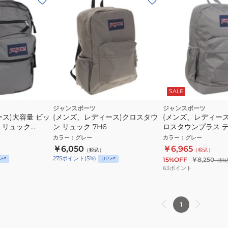
SALE
ジャンスポーツ
ジャンスポーツ
ス)大容量 ビッ
(メンズ、レディース)クロスタウ
(メンズ、レディース
 リュック
ン リュック 7H6
ロスタウンプラス 
H6 カジュアルバッグ
JS0A7ZNZ-7H6
カラー
：
グレー
カラー
：
グレー
PCコンパートメ
26L グレー
￥6,050
￥6,965
（税込）
（税込）
275
ポイント
(
5
%)
UP
15%OFF
￥8,250
（税
63
ポイント
1