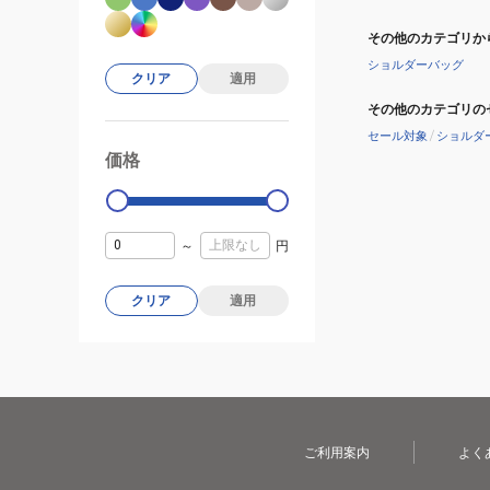
その他のカテゴリか
ショルダーバッグ
クリア
適用
その他のカテゴリの
セール対象
/
ショルダ
価格
99000
0
～
円
クリア
適用
ご利用案内
よく