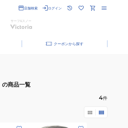
店舗検索
ログイン
サーフ&スノー
クーポン
の商品一覧
4
件