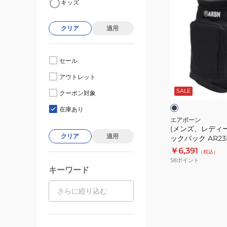
キッズ
ン
ズ、
クリア
適用
レ
デ
ィ
セール
ー
ブ
アウトレット
ス、
ラ
ッ
SALE
キ
クーポン対象
ク
ブ
ッ
在庫あり
ズ)
エアボーン
(メンズ、レディ
バ
クリア
適用
ックパック AR23
ッ
BAG001BLK 
￥6,391
（税込）
ク
58
ポイント
パ
キーワード
ッ
ク
AR23FW-
BAG001BLK