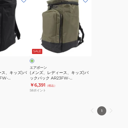
ン
ズ、
レ
デ
ィ
ー
オ
ス、
リ
ー
SALE
キ
ッ
ズ)
エアボーン
ース、キッズ)バ
(メンズ、レディース、キッズ)バ
バ
FW-
ックパック AR23FW-
ッ
リュック
BAG001OLV リュック
￥6,391
（税込）
ク
58
ポイント
パ
ッ
ク
1
AR23FW-
BAG001OLV