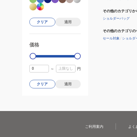
その他のカテゴリか
ショルダーバッグ
クリア
適用
その他のカテゴリの
セール対象
/
ショルダ
価格
99000
0
～
円
クリア
適用
ご利用案内
よく