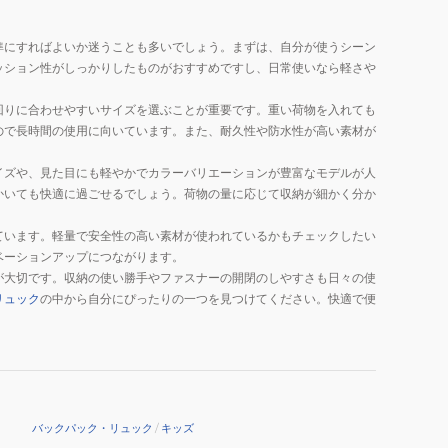
準にすればよいか迷うことも多いでしょう。まずは、自分が使うシーン
ッション性がしっかりしたものがおすすめですし、日常使いなら軽さや
回りに合わせやすいサイズを選ぶことが重要です。重い荷物を入れても
ので長時間の使用に向いています。また、耐久性や防水性が高い素材が
イズや、見た目にも軽やかでカラーバリエーションが豊富なモデルが人
かいても快適に過ごせるでしょう。荷物の量に応じて収納が細かく分か
ています。軽量で安全性の高い素材が使われているかもチェックしたい
ベーションアップにつながります。
が大切です。収納の使い勝手やファスナーの開閉のしやすさも日々の使
リュック
の中から自分にぴったりの一つを見つけてください。快適で便
バックパック・リュック
/
キッズ