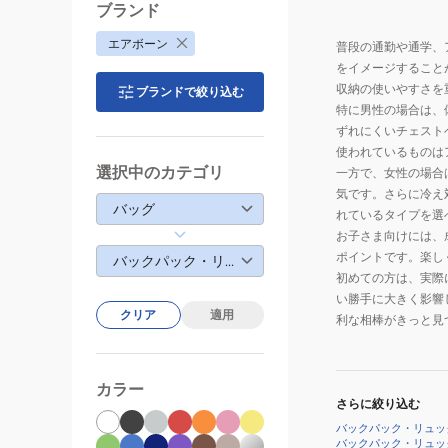
リ
ブランド
ュ
エアボーン
普段の通勤や通学、
ッ
をイメージすること
ク
収納の使いやすさを
ブランドで絞り込む
特に男性の場合は、
ずれにくいチェスト
使われているものは
選択中のカテゴリ
一方で、女性の場合
気です。さらに冷え
バッグ
れているタイプを選
お子さま向けには、
ポイントです。楽し
バックパック・リュック
初めての方は、実際
い勝手に大きく影響
クリア
適用
利な相棒がきっと見
カラー
さらに絞り込む
バックパック・リュッ
バックパック・リュッ