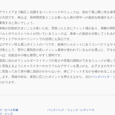
リ
ュ
アウトドアまで幅広く活躍するバックパックやリュックは、初めて選ぶ際に何を基
ッ
が大切です。例えば、長時間背負うことが多いなら肩や背中への負担を軽減するク
ク
重視すると良いでしょう。
体格が比較的大きいことが多いため、背負ったときにフィット感があり、肩幅や胴
ベルトやウエストベルトが付いているリュックは、身体への負担を分散してくれる
アウトドアやスポーツシーンでの活用にも安心です。
はデザイン性も選ぶポイントの一つです。細身のシルエットに合うコンパクトなサ
対策として、背中に通気性の良いメッシュ素材が使われているものを選ぶと、汗を
べば、化粧品や小物も整理しやすく便利です。
成長に合わせてショルダーストラップの長さや背面の調節ができるリュックが適し
く背負えるようにキャラクターやカラフルなデザインを選ぶのも、お子さまのモチ
に背負ってみて肩や腰に負担がかからないか、体にフィットするかを確かめること
します。用途や好み、体型に応じたポイントを押さえながら、ぜひ
バックパック・
つかります。
ク
/
セール対象
バックパック・リュック
/
レディース
ク
/
メンズ