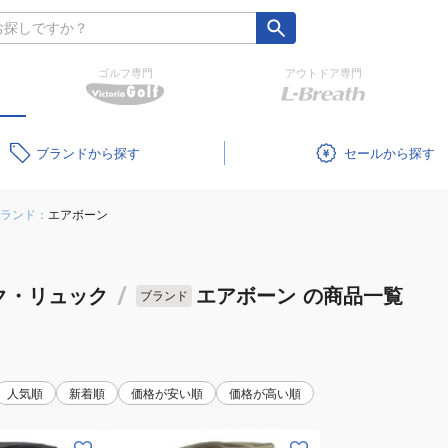
ゴルフ専門
アウトドア専門
ブランド
セール
ランド：
エアボーン
ク・リュック
/
エアボーン
の商品一覧
ブランド
人気順
新着順
価格が安い順
価格が高い順
(メ