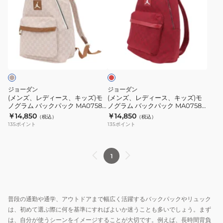
ズ、
ズ、
レ
レ
デ
デ
ィ
ィ
レ
ー
ー
ッ
ス、
ス、
ド
キ
キ
ッ
ッ
ジョーダン
ジョーダン
ズ)
ズ)
(メンズ、レディース、キッズ)モ
(メンズ、レディース、キッズ)モ
ノグラム バックパック MA0758-
ノグラム バックパック MA0758-
モ
モ
W3Z
R78
￥14,850
￥14,850
（税込）
（税込）
ノ
ノ
135
ポイント
135
ポイント
グ
グ
ラ
ラ
ム
ム
1
バ
バ
ッ
ッ
ク
ク
普段の通勤や通学、アウトドアまで幅広く活躍するバックパックやリュック
パ
パ
は、初めて選ぶ際に何を基準にすればよいか迷うことも多いでしょう。まず
ッ
ッ
は、自分が使うシーンをイメージすることが大切です。例えば、長時間背負