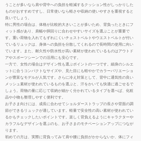
ク
ク
うことが多いなら肩や背中への負担を軽減するクッション性がしっかりした
MA0758-
MA0758-
ものがおすすめですし、日常使いなら軽さや収納の使いやすさを重視すると
W3Z
R78
良いでしょう。
特に男性の場合は、体格が比較的大きいことが多いため、背負ったときにフ
ィット感があり、肩幅や胴回りに合わせやすいサイズを選ぶことが重要で
す。重い荷物を入れてもずれにくいチェストベルトやウエストベルトが付い
ているリュックは、身体への負担を分散してくれるので長時間の使用に向い
ています。また、耐久性や防水性が高い素材が使われているものはアウトド
アやスポーツシーンでの活用にも安心です。
一方で、女性の場合はデザイン性も選ぶポイントの一つです。細身のシルエ
ットに合うコンパクトなサイズや、見た目にも軽やかでカラーバリエーショ
ンが豊富なモデルが人気です。さらに冷え対策として、背中に通気性の良い
メッシュ素材が使われているものを選ぶと、汗をかいても快適に過ごせるで
しょう。荷物の量に応じて収納が細かく分かれているタイプを選べば、化粧
品や小物も整理しやすく便利です。
お子さま向けには、成長に合わせてショルダーストラップの長さや背面の調
節ができるリュックが適しています。軽量で安全性の高い素材が使われてい
るかもチェックしたいポイントです。楽しく背負えるようにキャラクターや
カラフルなデザインを選ぶのも、お子さまのモチベーションアップにつなが
ります。
初めての方は、実際に背負ってみて肩や腰に負担がかからないか、体にフィ