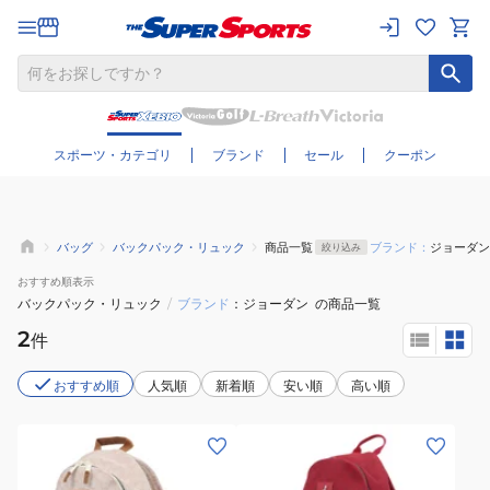
さらに絞り込む
スポーツ・カテゴリ
ブランド
セール
クーポン
バッグ
バックパック・リュック
商品一覧
ブランド：
ジョーダン
絞り込み
おすすめ
順表示
バックパック・リュック
/
ブランド
ジョーダン
の商品一覧
2
件
おすすめ順
人気順
新着順
安い順
高い順
(メ
(メ
ン
ン