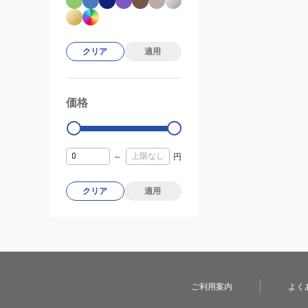
クリア
適用
価格
99000
0
～
円
クリア
適用
ご利用案内
よく