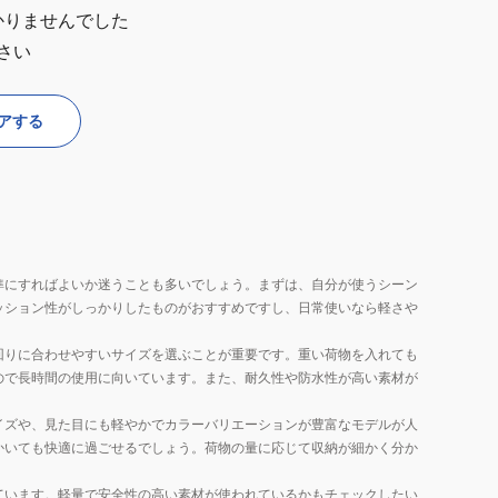
かりませんでした
さい
アする
準にすればよいか迷うことも多いでしょう。まずは、自分が使うシーン
ッション性がしっかりしたものがおすすめですし、日常使いなら軽さや
回りに合わせやすいサイズを選ぶことが重要です。重い荷物を入れても
ので長時間の使用に向いています。また、耐久性や防水性が高い素材が
イズや、見た目にも軽やかでカラーバリエーションが豊富なモデルが人
かいても快適に過ごせるでしょう。荷物の量に応じて収納が細かく分か
ています。軽量で安全性の高い素材が使われているかもチェックしたい