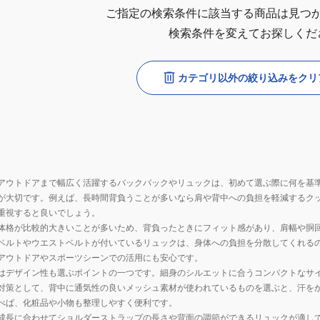
ご指定の検索条件に該当する商品は見つ
検索条件を変えてお探しくだ
カテゴリ以外の絞り込みをクリ
アウトドアまで幅広く活躍するバックパックやリュックは、初めて選ぶ際に何を基
が大切です。例えば、長時間背負うことが多いなら肩や背中への負担を軽減するク
重視すると良いでしょう。
体格が比較的大きいことが多いため、背負ったときにフィット感があり、肩幅や胴
ベルトやウエストベルトが付いているリュックは、身体への負担を分散してくれる
アウトドアやスポーツシーンでの活用にも安心です。
はデザイン性も選ぶポイントの一つです。細身のシルエットに合うコンパクトなサ
対策として、背中に通気性の良いメッシュ素材が使われているものを選ぶと、汗を
べば、化粧品や小物も整理しやすく便利です。
成長に合わせてショルダーストラップの長さや背面の調節ができるリュックが適し