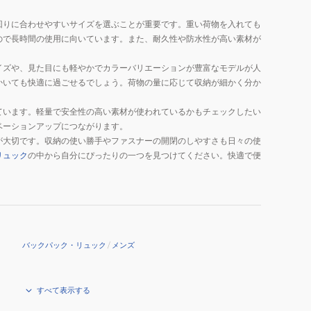
回りに合わせやすいサイズを選ぶことが重要です。重い荷物を入れても
ので長時間の使用に向いています。また、耐久性や防水性が高い素材が
イズや、見た目にも軽やかでカラーバリエーションが豊富なモデルが人
かいても快適に過ごせるでしょう。荷物の量に応じて収納が細かく分か
ています。軽量で安全性の高い素材が使われているかもチェックしたい
ベーションアップにつながります。
が大切です。収納の使い勝手やファスナーの開閉のしやすさも日々の使
リュック
の中から自分にぴったりの一つを見つけてください。快適で便
バックパック・リュック
/
メンズ
すべて表示する