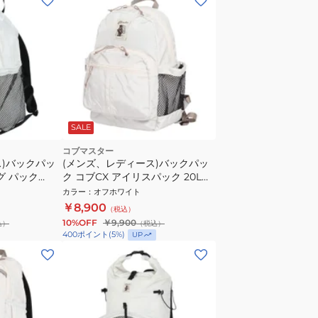
SALE
コブマスター
ス)バックパッ
(メンズ、レディース)バックパッ
ング パック
ク コブCX アイリスパック 20L
81119800-0002
カラー
：
オフホワイト
￥8,900
（税込）
10%OFF
￥9,900
込）
（税込）
400
ポイント
(
5
%)
UP