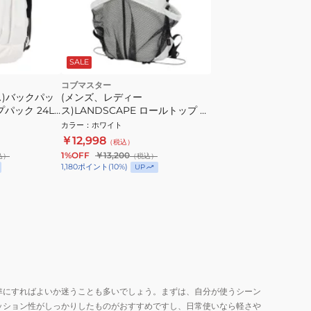
SALE
コブマスター
ス)バックパッ
(メンズ、レディー
プパック 24L
ス)LANDSCAPE ロールトップ バ
ックパック 81357700-01
カラー
：
ホワイト
￥12,998
（税込）
1%OFF
￥13,200
込）
（税込）
1,180
ポイント
(
10
%)
UP
準にすればよいか迷うことも多いでしょう。まずは、自分が使うシーン
ッション性がしっかりしたものがおすすめですし、日常使いなら軽さや