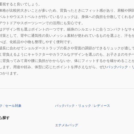
重視すると良いでしょう。
体格が比較的大きいことが多いため、背負ったときにフィット感があり、肩幅や胴
ベルトやウエストベルトが付いているリュックは、身体への負担を分散してくれる
アウトドアやスポーツシーンでの活用にも安心です。
はデザイン性も選ぶポイントの一つです。細身のシルエットに合うコンパクトなサ
対策として、背中に通気性の良いメッシュ素材が使われているものを選ぶと、汗を
べば、化粧品や小物も整理しやすく便利です。
成長に合わせてショルダーストラップの長さや背面の調節ができるリュックが適し
く背負えるようにキャラクターやカラフルなデザインを選ぶのも、お子さまのモチ
に背負ってみて肩や腰に負担がかからないか、体にフィットするかを確かめること
します。用途や好み、体型に応じたポイントを押さえながら、ぜひ
バックパック・
つかります。
ク
/
セール対象
バックパック・リュック
/
レディース
ら探す
エナメルバッグ