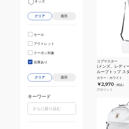
キッズ
クリア
適用
セール
アウトレット
クーポン対象
コブマスター
在庫あり
(メンズ、レディース
ループトップ スタ
ブ ディジー 8029
クリア
適用
カラー
：
ホワイト
￥2,970
（税込）
27
ポイント
キーワード