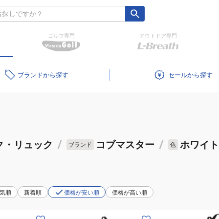
ゴルフ専門
アウトドア専門
ブランド
セール
ク・リュック
/
コブマスター
/
ホワイト
ブランド
色
気順
新着順
価格が安い順
価格が高い順