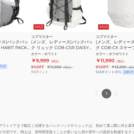
SALE
SALE
コブマスター
コブマスター
ース)バックパッ
(メンズ、レディース)バックパッ
(メンズ、レディー
 HABIT PACK
ク リュック COB-CSR DAISY
ク COB-CX スケー
PACK 81357900-01
81119900-0002
カラー
：
ホワイト
カラー
：
オフホワイト
￥9,999
￥11,990
（税込）
（税込）
P
9%OFF
￥11,000
9%OFF
￥13,200
（税込）
（税
90
ポイント
545
ポイント
(
5
%)
UP
1
アウトドアまで幅広く活躍するバックパックやリュックは、初めて選ぶ際に何を基
が大切です。例えば、長時間背負うことが多いなら肩や背中への負担を軽減するク