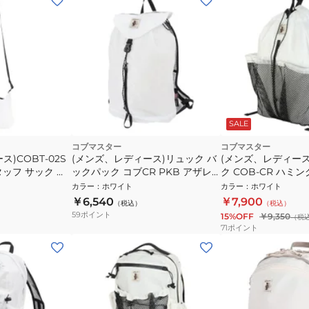
SALE
コブマスター
コブマスター
)COBT-02S
(メンズ、レディース)リュック バ
(メンズ、レディー
ッフ サック コ
ックパック コブCR PKB アザレ
ク COB-CR ハミ
7000ー0001
アパック 81090700-0001 ホワイ
81021400-0001
カラー
：
ホワイト
カラー
：
ホワイト
ト 軽量
￥6,540
￥7,900
（税込）
（税込）
59
ポイント
15%OFF
￥9,350
（税
71
ポイント