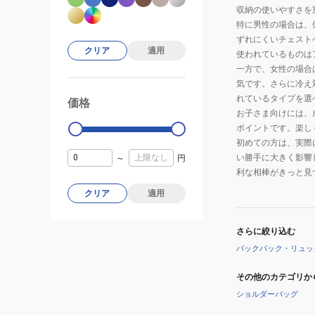
収納の使いやすさを
特に男性の場合は、
ずれにくいチェスト
クリア
適用
使われているものは
一方で、女性の場合
気です。さらに冷え
れているタイプを選
価格
99000
0
お子さま向けには、
ポイントです。楽し
初めての方は、実際
い勝手に大きく影響
～
円
利な相棒がきっと見
クリア
適用
さらに絞り込む
バックパック・リュッ
その他のカテゴリか
ショルダーバッグ