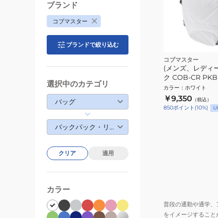
ブランド
コブマスター
ブランドで絞り込む
コブマスター
(メンズ、レディ
ク COB-CR PKB
選択中のカテゴリ
81100100-0001
カラー
：
ホワイト
￥9,350
（税込）
バッグ
850
ポイント
(
10
%)
U
バックパック・リュック
クリア
適用
カラー
普段の通勤や通学、
をイメージすること