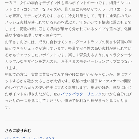
イ
一方で、女性の場合はデザイン性も選ぶポイントの一つです。細身のシルエ
バ
ットに合うコンパクトなサイズや、見た目にも軽やかでカラーバリエーショ
ッ
ンが豊富なモデルが人気です。さらに冷え対策として、背中に通気性の良い
メッシュ素材が使われているものを選ぶと、汗をかいても快適に過ごせるで
グ
しょう。荷物の量に応じて収納が細かく分かれているタイプを選べば、化粧
リ
品や小物も整理しやすく便利です。
ュ
お子さま向けには、成長に合わせてショルダーストラップの長さや背面の調
ッ
節ができるリュックが適しています。軽量で安全性の高い素材が使われてい
ク
るかもチェックしたいポイントです。楽しく背負えるようにキャラクターや
サ
カラフルなデザインを選ぶのも、お子さまのモチベーションアップにつなが
ッ
ります。
初めての方は、実際に背負ってみて肩や腰に負担がかからないか、体にフィ
ク
ットするかを確かめることが大切です。収納の使い勝手やファスナーの開閉
のしやすさも日々の使い勝手に大きく影響します。用途や好み、体型に応じ
たポイントを押さえながら、ぜひ
バックパック・リュック
の中から自分にぴ
ったりの一つを見つけてください。快適で便利な相棒がきっと見つかりま
す。
さらに絞り込む
バックパック・リュック
/
メンズ