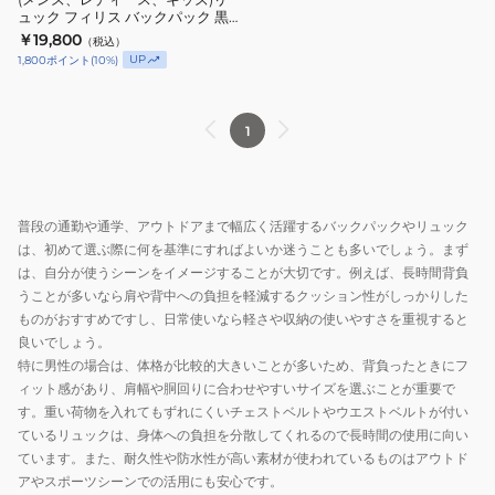
ュック フィリス バックパック 黒
リ
21.5L I03157589XX25FW デイバ
￥19,800
（税込）
ュ
ッグ リュックサック
UP
1,800
ポイント
(
10
%)
ッ
ク
フ
1
ィ
リ
ス
普段の通勤や通学、アウトドアまで幅広く活躍するバックパックやリュック
バ
は、初めて選ぶ際に何を基準にすればよいか迷うことも多いでしょう。まず
ッ
は、自分が使うシーンをイメージすることが大切です。例えば、長時間背負
ク
うことが多いなら肩や背中への負担を軽減するクッション性がしっかりした
パ
ものがおすすめですし、日常使いなら軽さや収納の使いやすさを重視すると
ッ
良いでしょう。
ク
特に男性の場合は、体格が比較的大きいことが多いため、背負ったときにフ
ィット感があり、肩幅や胴回りに合わせやすいサイズを選ぶことが重要で
黒
す。重い荷物を入れてもずれにくいチェストベルトやウエストベルトが付い
21.5L
ているリュックは、身体への負担を分散してくれるので長時間の使用に向い
I03157589XX25FW
ています。また、耐久性や防水性が高い素材が使われているものはアウトド
デ
アやスポーツシーンでの活用にも安心です。