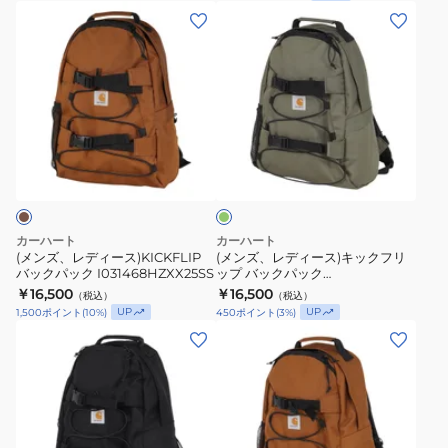
ク
(メ
(メ
I0314682R4XX25SS
ン
ン
ズ、
ズ、
レ
レ
デ
デ
ィ
ィ
グ
ー
ー
リ
ス)KICKFLIP
ス)
ー
ン
バ
キ
ッ
ッ
カーハート
カーハート
ク
ク
(メンズ、レディース)KICKFLIP
(メンズ、レディース)キックフリ
バックパック I031468HZXX25SS
ップ バックパック
パ
フ
I03146811XX26SS
￥16,500
￥16,500
（税込）
（税込）
ッ
リ
UP
UP
1,500
ポイント
(
10
%)
450
ポイント
(
3
%)
ク
ッ
(メ
(メ
I031468HZXX25SS
プ
ン
ン
バ
ズ、
ズ、
ッ
レ
レ
ク
デ
デ
パ