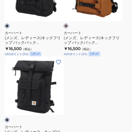
ィ
ィ
ッ
ブ
ー
ー
ラ
ク
ス)
ス)
ウ
I03146811XX26SS
ン
キ
キ
ッ
ッ
カーハート
カーハート
ク
ク
(メンズ、レディース)キックフリ
(メンズ、レディース)キックフリ
ップ バックパック
ップ バックパック
フ
フ
I03146889XX26SS
I031468HZXX26SS
￥16,500
￥16,500
（税込）
（税込）
リ
リ
UP
UP
450
ポイント
(
3
%)
450
ポイント
(
3
%)
ッ
ッ
(メ
プ
プ
ン
バ
バ
ズ、
ッ
ッ
レ
ク
ク
デ
パ
パ
ィ
ッ
ッ
ー
ク
ク
ス、
I03146889XX26SS
I031468HZXX26SS
キ
ッ
カーハート
ズ)
(メンズ、レディース、キッズ)リ