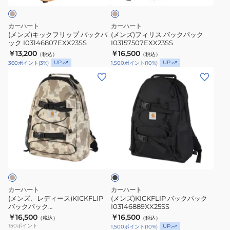
ュ
ッ
ッ
プ
ク
カーハート
カーハート
バ
パ
(メンズ)キックフリップ バックパ
(メンズ)フィリス バックパック
ック I03146807EXX23SS
I03157507EXX23SS
ッ
ッ
￥13,200
￥16,500
（税込）
（税込）
ク
ク
UP
UP
360
ポイント
(
3
%)
1,500
ポイント
(
10
%)
パ
I03157507EXX23SS
(メ
(メ
ッ
ン
ン
ク
ズ、
ズ)KICKFLIP
I03146807EXX23SS
レ
バ
デ
ッ
ィ
ク
ブ
ー
パ
ラ
ス)KICKFLIP
ッ
ッ
ク
バ
ク
ッ
I03146889XX25SS
カーハート
カーハート
ク
(メンズ、レディース)KICKFLIP
(メンズ)KICKFLIP バックパック
バックパック
I03146889XX25SS
パ
I0314682R4XX25SS
￥16,500
￥16,500
（税込）
（税込）
ッ
150
ポイント
UP
1,500
ポイント
(
10
%)