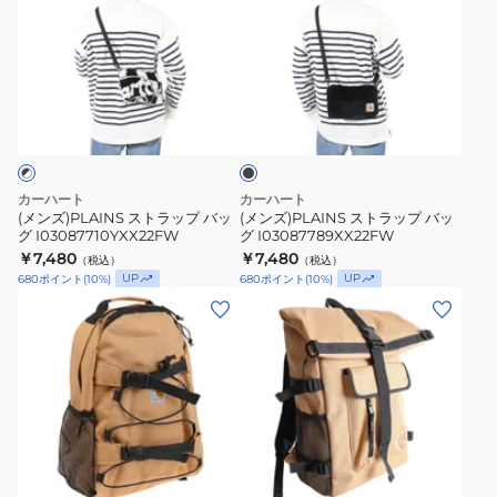
ズ)PLAINS
ズ)PLAINS
ス
ス
ト
ト
ラ
ラ
ブ
ッ
ッ
ラ
プ
プ
ッ
ク
バ
バ
ッ
ッ
カーハート
カーハート
グ
グ
(メンズ)PLAINS ストラップ バッ
(メンズ)PLAINS ストラップ バッ
グ I03087710YXX22FW
グ I03087789XX22FW
I03087710YXX22FW
I03087789XX22FW
￥7,480
￥7,480
（税込）
（税込）
UP
UP
680
ポイント
(
10
%)
680
ポイント
(
10
%)
(メ
(メ
ン
ン
ズ)
ズ)
キ
フ
ッ
ィ
ク
リ
ベ
フ
ス
ー
リ
バ
ジ