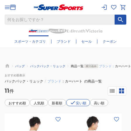
さらに絞り込む
スポーツ・カテゴリ
ブランド
セール
クーポン
バッグ
バックパック・リュック
商品一覧
ブランド：
カーハート
絞り込み
おすすめ
順表示
バックパック・リュック
/
ブランド
カーハート
の商品一覧
11
件
おすすめ順
人気順
新着順
安い順
高い順
(メ
(メ
ン
ン