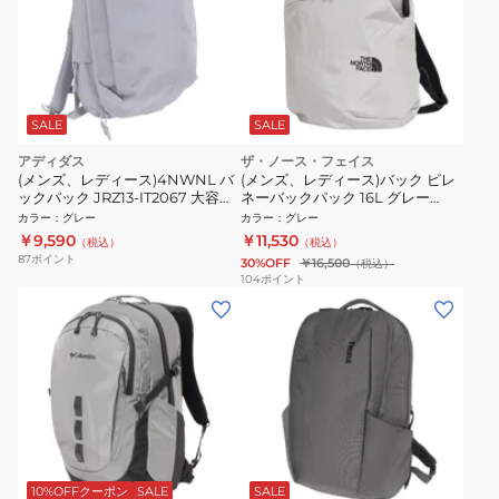
SALE
SALE
アディダス
ザ・ノース・フェイス
(メンズ、レディース)4NWNL バ
(メンズ、レディース)バック ピレ
ックパック JRZ13-IT2067 大容量
ネーバックパック 16L グレー
グレー
NM82506 SO 軽量 通勤 通学 シン
カラー
：
グレー
カラー
：
グレー
プル 普段使い
￥9,590
￥11,530
（税込）
（税込）
87
ポイント
30%OFF
￥16,500
（税込）
104
ポイント
10%OFFクーポン
SALE
SALE