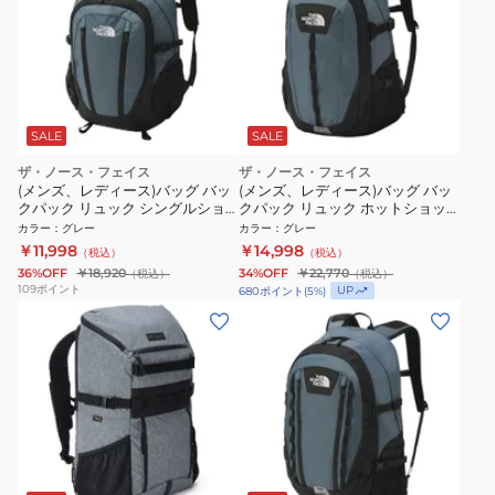
SALE
SALE
ザ・ノース・フェイス
ザ・ノース・フェイス
(メンズ、レディース)バッグ バッ
(メンズ、レディース)バッグ バッ
クパック リュック シングルショ
クパック リュック ホットショッ
ット NM72303 SY
ト NM72302 SY
カラー
：
グレー
カラー
：
グレー
￥11,998
￥14,998
（税込）
（税込）
36%OFF
￥18,920
34%OFF
￥22,770
（税込）
（税込）
109
ポイント
UP
680
ポイント
(
5
%)