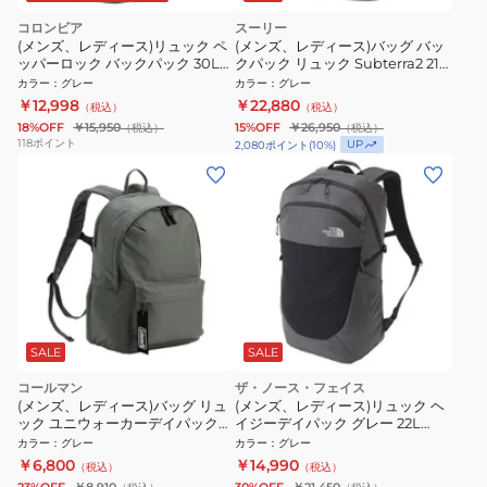
コロンビア
スーリー
(メンズ、レディース)リュック ペ
(メンズ、レディース)バッグ バッ
ッパーロック バックパック 30L
クパック リュック Subterra2 21L
PU7254 023
3205026 Vetiver Gray
カラー
：
グレー
カラー
：
グレー
￥12,998
￥22,880
（税込）
（税込）
18%OFF
￥15,950
15%OFF
￥26,950
（税込）
（税込）
118
ポイント
UP
2,080
ポイント
(
10
%)
SALE
SALE
コールマン
ザ・ノース・フェイス
(メンズ、レディース)バッグ リュ
(メンズ、レディース)リュック ヘ
ック ユニウォーカーデイパック
イジーデイパック グレー 22L
23L 2234500
NM82455 GG バックパック デイ
カラー
：
グレー
カラー
：
グレー
バッグ 軽量 通勤 通学
￥6,800
￥14,990
（税込）
（税込）