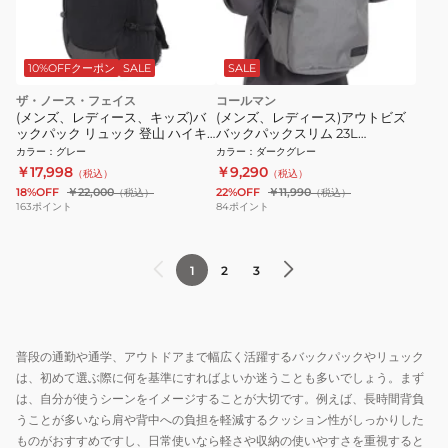
10%OFFクーポン
SALE
SALE
ザ・ノース・フェイス
コールマン
(メンズ、レディース、キッズ)バ
(メンズ、レディース)アウトビズ
ックパック リュック 登山 ハイキ
バックパックスリム 23L
ング ファクター 18 NM62603 GG
2000039075 GRY リュック
カラー
：
グレー
カラー
：
ダークグレー
￥17,998
￥9,290
（税込）
（税込）
18%OFF
￥22,000
22%OFF
￥11,990
（税込）
（税込）
163
ポイント
84
ポイント
1
2
3
普段の通勤や通学、アウトドアまで幅広く活躍するバックパックやリュック
は、初めて選ぶ際に何を基準にすればよいか迷うことも多いでしょう。まず
は、自分が使うシーンをイメージすることが大切です。例えば、長時間背負
うことが多いなら肩や背中への負担を軽減するクッション性がしっかりした
ものがおすすめですし、日常使いなら軽さや収納の使いやすさを重視すると