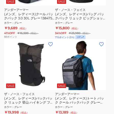
SALE
SALE
アンダーアーマー
ザ・ノース・フェイス
(メンズ、レディース)クール バッ
(メンズ、レディース)バッグ バッ
クパック 3.0 30L グレー 1384755
クパック リュック ビッグショッ
040 撥水
ト NM72301 SY
カラー
：
グレー
カラー
：
グレー
￥9,689
￥15,800
（税込）
（税込）
41%OFF
￥16,500
34%OFF
￥23,980
（税込）
（税込）
88
ポイント
UP
715
ポイント
(
5
%)
SALE
SALE
ザ・ノース・フェイス
アンダーアーマー
(メンズ、レディース)バックパッ
(メンズ、レディース)トート バッ
ク リュック 登山 ハイキング ファ
ク クール バックパック グレー
クター 28 NM62602 GG
4.0 30L 6012654 025
カラー
：
グレー
カラー
：
グレー
￥19,998
￥13,189
（税込）
（税込）