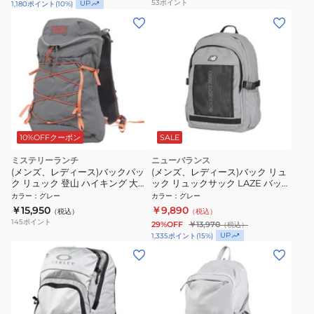
53
ポイント
UP
1,180
ポイント
(
10
%)
10%OFFクーポン
SALE
ミステリーランチ
ニューバランス
(メンズ、レディース)バックパッ
(メンズ、レディース)バック リュ
ク リュック 登山 ハイキング 大型
ック リュックサック LAZE バック
防災 ギャラゲーター15
パック グレー LAB53101YST
カラー
：
グレー
カラー
：
グレー
19761601093003
￥15,950
￥9,890
（税込）
（税込）
145
ポイント
29%OFF
￥13,970
（税込）
UP
1,335
ポイント
(
15
%)