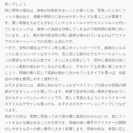
良いでしょう。
特に男性の場合は、体格が比較的大きいことが多いため、背負ったときにフ
ィット感があり、肩幅や胴回りに合わせやすいサイズを選ぶことが重要で
す。重い荷物を入れてもずれにくいチェストベルトやウエストベルトが付い
ているリュックは、身体への負担を分散してくれるので長時間の使用に向い
ています。また、耐久性や防水性が高い素材が使われているものはアウトド
アやスポーツシーンでの活用にも安心です。
一方で、女性の場合はデザイン性も選ぶポイントの一つです。細身のシルエ
ットに合うコンパクトなサイズや、見た目にも軽やかでカラーバリエーショ
ンが豊富なモデルが人気です。さらに冷え対策として、背中に通気性の良い
メッシュ素材が使われているものを選ぶと、汗をかいても快適に過ごせるで
しょう。荷物の量に応じて収納が細かく分かれているタイプを選べば、化粧
品や小物も整理しやすく便利です。
お子さま向けには、成長に合わせてショルダーストラップの長さや背面の調
節ができるリュックが適しています。軽量で安全性の高い素材が使われてい
るかもチェックしたいポイントです。楽しく背負えるようにキャラクターや
カラフルなデザインを選ぶのも、お子さまのモチベーションアップにつなが
ります。
初めての方は、実際に背負ってみて肩や腰に負担がかからないか、体にフィ
ットするかを確かめることが大切です。収納の使い勝手やファスナーの開閉
のしやすさも日々の使い勝手に大きく影響します。用途や好み、体型に応じ