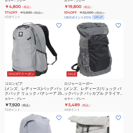
カラー
：
グレー
カラー
：
グレー
￥4,800
￥19,800
（税込）
（税込）
17%OFF
￥5,830
10%OFF
￥22,000
（税込）
（税込）
43
ポイント
UP
1,800
ポイント
(
10
%)
10%OFFクーポン
SALE
コロンビア
ロジャーエーガー
(メンズ、レディース)バッグ バッ
(メンズ、レディース)リュック バ
クパック リュック パナシーア 25L
ックパック パッカブル クライマ
PU8665 021
ー 18L RE23SHY5650034 GRY
カラー
：
グレー
カラー
：
グレー
グレー 収納袋付 軽量
￥7,920
￥5,489
（税込）
（税込）
72
ポイント
49
ポイント