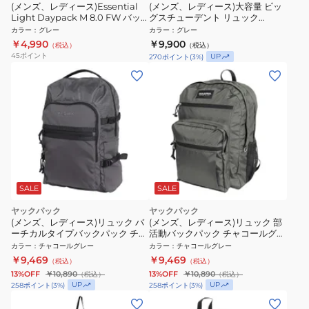
(メンズ、レディース)Essential
(メンズ、レディース)大容量 ビッ
Light Daypack M 8.0 FW バッ
グスチューデント リュック
クパック FOS901827-22Y 23L 撥
JS0A47JK 7H6 カジュアルバッ
カラー
：
グレー
カラー
：
グレー
水 軽量 グレー
グ サイドポケット PCコンパート
￥4,990
￥9,900
（税込）
（税込）
メント
45
ポイント
UP
270
ポイント
(
3
%)
SALE
SALE
ヤックパック
ヤックパック
(メンズ、レディース)リュック バ
(メンズ、レディース)リュック 部
ーチカルタイプバックパック チャ
活動バックパック チャコールグレ
コールグレー 22L YAK-BGL-
ー 25L YAK-BGL-26S002 CGRY
カラー
：
チャコールグレー
カラー
：
チャコールグレー
26S004 CGRY デイバッグ
デイバッグ バックパック 部活
￥9,469
￥9,469
（税込）
（税込）
13%OFF
￥10,890
13%OFF
￥10,890
（税込）
（税込）
UP
UP
258
ポイント
(
3
%)
258
ポイント
(
3
%)