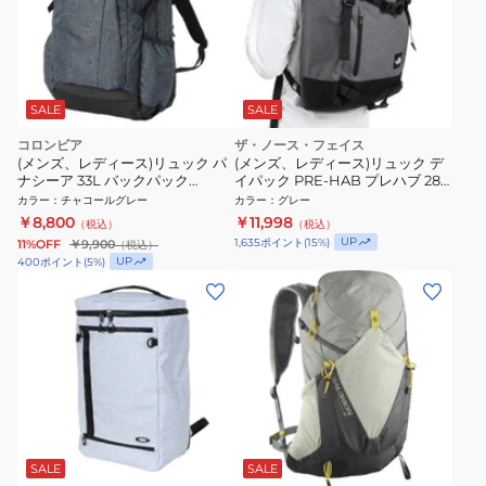
SALE
SALE
コロンビア
ザ・ノース・フェイス
(メンズ、レディース)リュック パ
(メンズ、レディース)リュック デ
ナシーア 33L バックパック
イパック PRE-HAB プレハブ 28L
PU8708 018
NM71508 ZZ グレー 通勤 通学
カラー
：
チャコールグレー
カラー
：
グレー
￥8,800
￥11,998
（税込）
（税込）
UP
1,635
ポイント
(
15
%)
11%OFF
￥9,900
（税込）
UP
400
ポイント
(
5
%)
SALE
SALE