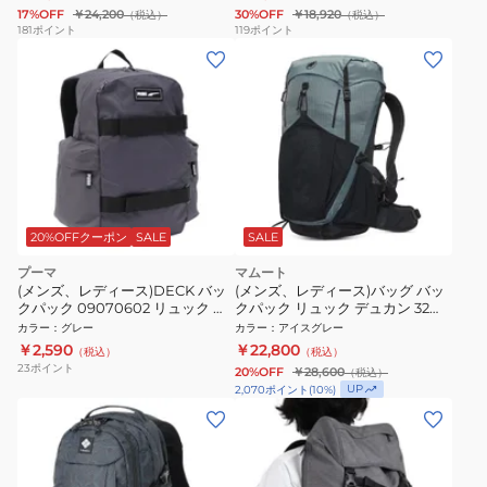
17%OFF
￥24,200
30%OFF
￥18,920
（税込）
（税込）
181
ポイント
119
ポイント
20%OFFクーポン
SALE
SALE
プーマ
マムート
(メンズ、レディース)DECK バッ
(メンズ、レディース)バッグ バッ
クパック 09070602 リュック グ
クパック リュック デュカン 32
レー
2530-01300-00791
カラー
：
グレー
カラー
：
アイスグレー
￥2,590
￥22,800
（税込）
（税込）
23
ポイント
20%OFF
￥28,600
（税込）
UP
2,070
ポイント
(
10
%)