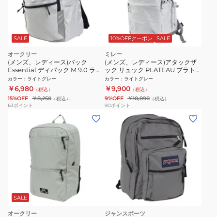
SALE
10%OFFクーポン
SALE
オークリー
ミレー
(メンズ、レディース)バック
(メンズ、レディース)アタックザ
Essential ディパック M 9.0 ライ
ック リュック PLATEAU プラトー
トグレー 28L FOS901982-68S 学
20 MIS0765-N7458 ライトグレ
カラー
：
ライトグレー
カラー
：
ライトグレー
校 学生 会社 仕事 通勤 通学
ー 20L
￥6,980
￥9,900
（税込）
（税込）
15%OFF
￥8,250
9%OFF
￥10,890
（税込）
（税込）
63
ポイント
90
ポイント
SALE
オークリー
ジャンスポーツ