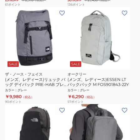
23%OFF
￥8,910
30%OFF
￥21,450
（税込）
（税込）
61
ポイント
136
ポイント
SALE
SALE
ザ・ノース・フェイス
オークリー
(メンズ、レディース)リュック バ
(メンズ、レディース)ESSEN LT
ッグ デイパック PRE-HAB プレ
バックパック M FOS901843-22Y
ハブ 28L NM72351X ZH グレー
カラー
：
グレー
カラー
：
グレー
￥9,980
￥6,290
（税込）
（税込）
90
ポイント
57
ポイント