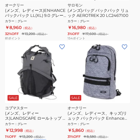
オークリー
サロモン
(メンズ、レディース)ENHANCE
(メンズ)バッグ バックパック リュ
バックパック LL(XL) 9.0 グレー
ック AEROTREK 20 LC2467100
40L FOS901980-10U ボックス型
カラー
：
グレー
カラー
：
グレー
高耐水性 シンプル リュックサッ
￥8,960
￥16,980
（税込）
（税込）
ク
32%OFF
￥13,200
3%OFF
￥17,600
（税込）
（税込）
81
ポイント
154
ポイント
SALE
SALE
コブマスター
オークリー
(メンズ、レディー
(メンズ、レディース、キッズ)リ
ス)LANDSCAPE ロールトップ バ
ュック バックパック Enhance
ックパック リュック 81357700-
Sling 9.0 グレー 10L
カラー
：
グレー
カラー
：
グレー
85
FOS901983-27B デイバッグ リュ
￥12,998
￥5,860
（税込）
（税込）
クサック 耐水
1%OFF
￥13,200
31%OFF
￥8,580
（税込）
（税込）