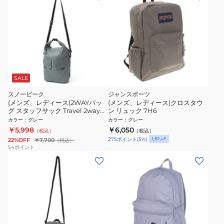
SALE
スノーピーク
ジャンスポーツ
(メンズ、レディース)2WAYバッ
(メンズ、レディース)クロスタウ
グ スタッフサック Travel 2way
ン リュック 7H6
Dry Bag GR SP-AC-25AU001
カラー
：
グレー
カラー
：
グレー
012
￥5,998
￥6,050
（税込）
（税込）
UP
275
ポイント
(
5
%)
22%OFF
￥7,700
（税込）
54
ポイント