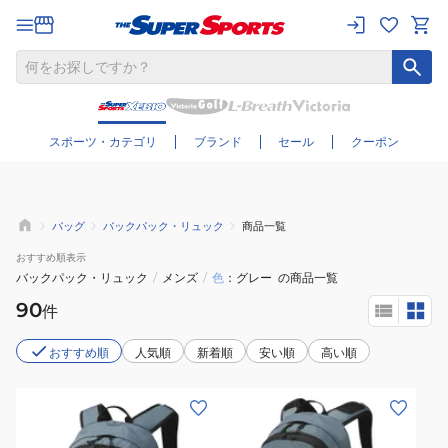
さらに絞り込む
スポーツ・カテゴリ
ブランド
セール
クーポン
バッグ
バックパック・リュック
商品一覧
おすすめ
順表示
バックパック・リュック
/
メンズ
/
色
グレー
の商品一覧
90
件
おすすめ順
人気順
新着順
安い順
高い順