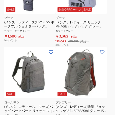
SALE
20%OFFクーポン
SALE
プーマ
プーマ
(メンズ、レディース)EVOESS ポ
(メンズ、レディース)リュック
ータブル ショルダーバッグ
PHASE バックパック グレー
09095603 グレー
09116431 デイバッグ リュックサ
カラー
：
ダークグレー
カラー
：
グレー
ック 通勤 通学
￥1,580
￥3,362
（税込）
（税込）
14
ポイント
12%OFF
￥3,850
（税込）
30
ポイント
SALE
SALE
コールマン
グレゴリー
(メンズ、レディース、キッズ)バ
(メンズ、レディース)軽量 リュッ
ッグ バックパック リュック ウォ
ク マヤ15 1452785586 グレー 15L
ーカー15 ヘリンボーン 2205758
防災 地震 災害対策