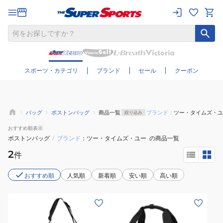
さらに絞り込む
スポーツ・カテゴリ
ブランド
セール
クーポン
バッグ
ボストンバッグ
商品一覧
ブランド：
ツー・タイムズ・ユ
絞り込み
おすすめ
順表示
ボストンバッグ
/
ブランド
ツー・タイムズ・ユー
の商品一覧
2
件
おすすめ順
人気順
新着順
安い順
高い順
(メ
(メ
ン
ン