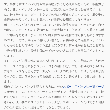
ボ
ッ
す。男性は女性に比べて持ち運ぶ荷物が多くなる傾向があるため、収納力が
ス
ク
高く、使いやすいポケットや仕切りが充実したものを選ぶと便利です。ま
ト
た、持ち手やショルダーストラップの長さや厚みもチェックして、肩や手に
ン
負担がかかりにくいものを選ぶことが快適な使用感につながります。
ボストンバッグは形状やサイズによって使い勝手が大きく変わるため、自分
バ
の使い方に合ったものを見つけることが大切です。例えば、ジム通いやスポ
ッ
ーツ用具を持ち運ぶなら、軽くて耐久性の高い素材で作られたものがおすす
グ
めです。一方で、旅行用に使いたい場合は、荷物が多くても型崩れしにくい
大
しっかりとした作りのバッグを選ぶと安心です。防水性があると急な雨でも
容
中身を守れるので、天候を気にせず使いたい方には特に重要なポイントとな
量
ります。
ダ
また、バッグの開口部の大きさも注目したいところです。荷物の出し入れが
スムーズにできる大きなジッパー付きの開口部は、忙しい朝や荷物が多い時
ッ
にもストレスなく使えます。加えて、バッグの底部にしっかりした補強があ
フ
るものは、重い荷物を入れても型崩れしにくく、長くきれいに使い続けられ
ル
ます。
バ
初めてボストンバッグを購入する方は、ぜひ
スポーツ用バッグの一覧ページ
ッ
を参考にしてみてください。サイズやデザイン、機能性の違いをじっくり比
グ
較しながら、自分のライフスタイルや用途にぴったりな一つを見つけてくだ
旅
さいね。使い勝手の良いボストンバッグは、スポーツシーンだけでなく普段
の外出や旅行にも大活躍してくれることでしょう。
行