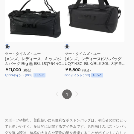
ズ、
ズ、
レ
レ
デ
デ
ィ
ィ
ブ
ー
ー
ラ
ス、
ス)
ッ
ク
キ
ジ
ッ
ム
ツー・タイムズ・ユー
ツー・タイムズ・ユー
ズ)
バ
(メンズ、レディース、キッズ)ジ
(メンズ、レディース)ジムバッグ
ムバッグ Big 黒 68L UQ7644G-
UQ7143G-BLK/BLK 30L 大容量
ジ
ッ
BLK/BLK ボストンバッグ 大容量
ブラック
￥11,000
￥8,800
（税込）
（税込）
ム
グ
ダッフルバッグ 旅行バッグ
UP
UP
1,000
ポイント
(
10
%)
800
ポイント
(
10
%)
バ
UQ7143G-
ッ
BLK/BLK
グ
30L
1
Big
大
黒
容
68L
量
スポーツや旅行、普段使いにも便利なボストンバッグは、初心者の方にとっ
UQ7644G-
ブ
ても使いやすく、多目的に活躍するアイテムです。男性向けのボストンバッ
BLK/BLK
ラ
グを選ぶ際は、体格の大きさや荷物の量を考慮することがポイントになりま