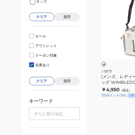
キッズ
ン
ズ、
クリア
適用
レ
デ
ィ
セール
ー
ホ
アウトレット
ス)
ワ
イ
ク
クーポン対象
ト
ー
×
在庫あり
ブ
ラ
バボラ
ラ
(メンズ、レディ
ー
ウ
クリア
適用
ッグ WIMBLEDO
バ
ン
￥4,950
（税込）
ッ
135
ポイント
(
3
%)
UP
グ
キーワード
WIMBLEDON
742038