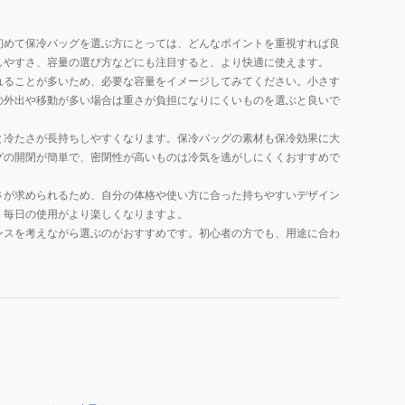
初めて保冷バッグを選ぶ方にとっては、どんなポイントを重視すれば良
しやすさ、容量の選び方などにも注目すると、より快適に使えます。
れることが多いため、必要な容量をイメージしてみてください。小さす
の外出や移動が多い場合は重さが負担になりにくいものを選ぶと良いで
と冷たさが長持ちしやすくなります。保冷バッグの素材も保冷効果に大
グの開閉が簡単で、密閉性が高いものは冷気を逃がしにくくおすすめで
さが求められるため、自分の体格や使い方に合った持ちやすいデザイン
、毎日の使用がより楽しくなりますよ。
ンスを考えながら選ぶのがおすすめです。初心者の方でも、用途に合わ