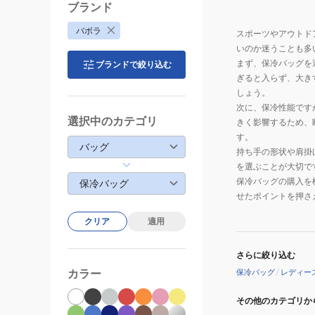
ブランド
バボラ
スポーツやアウトド
いのか迷うことも多
まず、保冷バッグを
ブランドで絞り込む
ぎると入らず、大き
しょう。
次に、保冷性能です
選択中のカテゴリ
きく影響するため、
す。
バッグ
持ち手の形状や肩掛
を選ぶことが大切で
保冷バッグの購入を
保冷バッグ
せたポイントを押さ
クリア
適用
さらに絞り込む
カラー
保冷バッグ
/
レディー
その他のカテゴリか