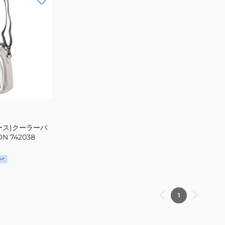
ース)クーラーバ
N 742038
1