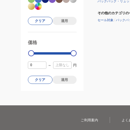
バックパック・リュッ
その他のカテゴリの
セール対象
/
バックパ
クリア
適用
価格
99000
0
～
円
クリア
適用
ご利用案内
よく