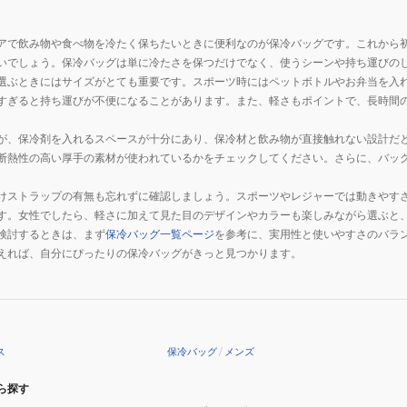
アで飲み物や食べ物を冷たく保ちたいときに便利なのが保冷バッグです。これから
いでしょう。保冷バッグは単に冷たさを保つだけでなく、使うシーンや持ち運びの
選ぶときにはサイズがとても重要です。スポーツ時にはペットボトルやお弁当を入
すぎると持ち運びが不便になることがあります。また、軽さもポイントで、長時間
が、保冷剤を入れるスペースが十分にあり、保冷材と飲み物が直接触れない設計だ
断熱性の高い厚手の素材が使われているかをチェックしてください。さらに、バッ
けストラップの有無も忘れずに確認しましょう。スポーツやレジャーでは動きやす
す。女性でしたら、軽さに加えて見た目のデザインやカラーも楽しみながら選ぶと
検討するときは、まず
保冷バッグ一覧ページ
を参考に、実用性と使いやすさのバラ
えれば、自分にぴったりの保冷バッグがきっと見つかります。
ス
保冷バッグ
/
メンズ
ら探す