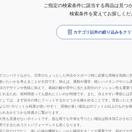
ご指定の検索条件に該当する商品は見つ
検索条件を変えてお探しくだ
カテゴリ以外の絞り込みをクリ
でコンパクトながら、日常のちょっとした外出やスポーツ時に必要な荷物を気軽に
使いたいかを考えることが大切です。例えば、通勤や通学、軽いハイキングやジム
目のデザインや色味に加えて、肩紐の幅や背中に当たる部分のクッション性も重要
くれるため、長時間使っても疲れにくいのが特徴です。また、冷えやすい季節には
としては、まず自分の体にフィットするかどうかを確かめることです。背負ったと
なら10~15リットル程度が使いやすく、荷物が多い場合は20リットル以上のもの
られるかどうかも快適さに繋がります。
久性も見逃せないポイントです。急な雨でも中身を守りたい場合は防水加工がされ
用できるためコストパフォーマンスも高くなります。
見た目だけでなく、使い心地や機能もしっかり確認することが重要です。初めての