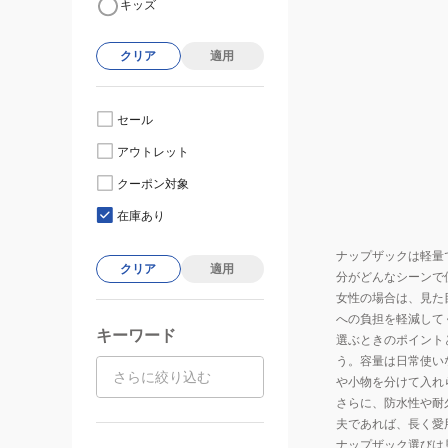
キッズ
クリア
適用
セール
アウトレット
クーポン対象
在庫あり
ナップザックは軽量
クリア
適用
分がどんなシーンで
女性の場合は、見た
への負担を軽減して
キーワード
選ぶときのポイント
う。容量は日常使い
や小物を分けて入れ
さらに、防水性や耐
夫であれば、長く愛
ナップザック選びは