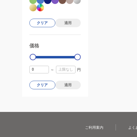
クリア
適用
価格
99000
0
～
円
クリア
適用
ご利用案内
よく