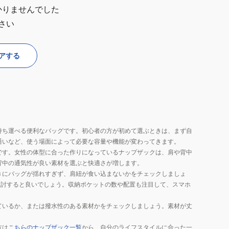
かりませんでした
さい
アする
持ち運べる便利なバッグです。初心者の方が初めて選ぶときは、まず自
通いなど、使う場面によって必要な容量や機能が変わってきます。
です。女性の体型に合った作りになっているナップザックは、肩や背中
背中の通気性が良い素材を選ぶと快適さが増します。
きにバッグが揺れすぎず、肩紐が食い込まないかをチェックしましょ
を検討すると良いでしょう。収納ポケットの数や配置も注目して、スマホ
ているか、または撥水性のある素材かをチェックしましょう。素材が丈
方は
こちらのナップザック一覧
から、自分のライフスタイルに合った一