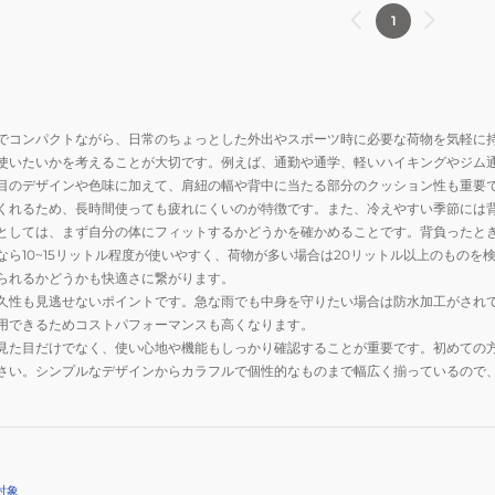
1
でコンパクトながら、日常のちょっとした外出やスポーツ時に必要な荷物を気軽に
使いたいかを考えることが大切です。例えば、通勤や通学、軽いハイキングやジム
目のデザインや色味に加えて、肩紐の幅や背中に当たる部分のクッション性も重要
くれるため、長時間使っても疲れにくいのが特徴です。また、冷えやすい季節には
としては、まず自分の体にフィットするかどうかを確かめることです。背負ったと
なら10~15リットル程度が使いやすく、荷物が多い場合は20リットル以上のもの
られるかどうかも快適さに繋がります。
久性も見逃せないポイントです。急な雨でも中身を守りたい場合は防水加工がされ
用できるためコストパフォーマンスも高くなります。
見た目だけでなく、使い心地や機能もしっかり確認することが重要です。初めての
さい。シンプルなデザインからカラフルで個性的なものまで幅広く揃っているので
対象