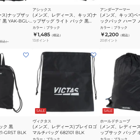
アシックス
アンダーアーマー
ース)ナップザッ
(メンズ、レディース、キッズ)ナ
(メンズ、キッズ)ベ
黒 YAK-BGL-
ップザッグ ライト バック 黒
ックパック ハーフ メ
 ナップサック ジム
3033C226.001 ナップサック マル
1364505 BLK/GLD
カラー
：
ブラック
カラー
：
ブラック
チバッグ ジムサック
￥1,485
￥2,200
（税込）
（税込）
13
ポイント
20
ポイント
税込）
SALE
SALE
ヴィクタス
ホールドチューブ
ック 黒
(メンズ、レディース)プレイロゴ
(メンズ、レディー
1-GRST BLK
マルチバッグ 682101 BLK
ップサック バッグ 
ーブエニーナップ HT-
カラー
：
ブラック
カラー
：
ブラック