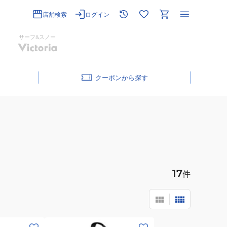
店舗検索
ログイン
サーフ&スノー
クーポン
17
件