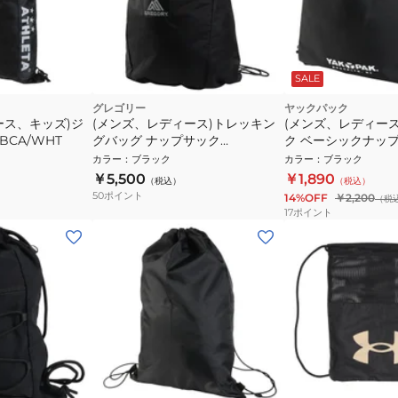
SALE
グレゴリー
ヤックパック
ース、キッズ)ジ
(メンズ、レディース)トレッキン
(メンズ、レディー
 BCA/WHT
グバッグ ナップサック
ク ベーシックナップ
1385901041
YAK-BGL-26S00
カラー
：
ブラック
カラー
：
ブラック
ック ジムサック
￥5,500
￥1,890
（税込）
（税込）
50
ポイント
14%OFF
￥2,200
（税
17
ポイント