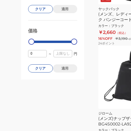
ヤックパック
クリア
適用
(メンズ、レディ
ク バンジーコード 
26S008 BLK
カラー
：
ブラック
価格
サック
99000
0
￥2,660
（税込）
16%OFF
￥3,190
（
24
ポイント
～
円
クリア
適用
ジローム
(メンズ)ナップザ
BG4S0002-LA92
カラー
：
ブラック