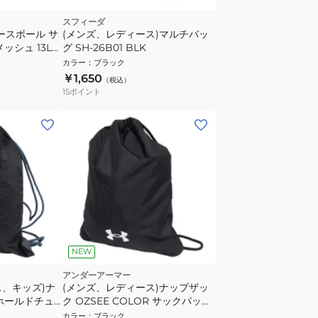
スフィーダ
ースボール サ
(メンズ、レディース)マルチバッ
ッシュ 13L
グ SH-26B01 BLK
 BB
カラー
：
ブラック
￥1,650
（税込）
15
ポイント
NEW
アンダーアーマー
ス、キッズ)ナ
(メンズ、レディース)ナップザッ
ホールドチュ
ク OZSEE COLOR サックパック
KP0102
6020415 001
カラー
：
ブラック