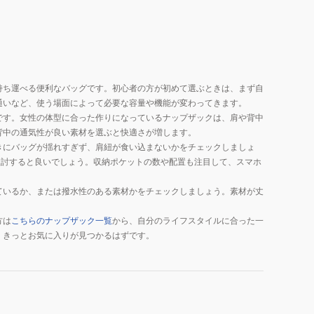
持ち運べる便利なバッグです。初心者の方が初めて選ぶときは、まず自
通いなど、使う場面によって必要な容量や機能が変わってきます。
です。女性の体型に合った作りになっているナップザックは、肩や背中
背中の通気性が良い素材を選ぶと快適さが増します。
きにバッグが揺れすぎず、肩紐が食い込まないかをチェックしましょ
を検討すると良いでしょう。収納ポケットの数や配置も注目して、スマホ
ているか、または撥水性のある素材かをチェックしましょう。素材が丈
方は
こちらのナップザック一覧
から、自分のライフスタイルに合った一
、きっとお気に入りが見つかるはずです。