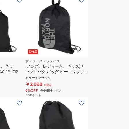
SALE
ザ・ノース・フェイス
ス、キッ
(メンズ、レディース、キッズ)ナ
C-19-012
ップサック バッグ ピーエフサッ
クパック NM62413 K
カラー
：
ブラック
￥2,998
（税込）
6%OFF
￥3,190
（税込）
27
ポイント