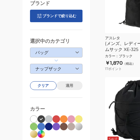
ブランド
ブランドで絞り込む
アスレタ
選択中のカテゴリ
(メンズ、レディ
ムサック XE-325
バッグ
カラー
：
ブラック
￥1,870
（税込）
ナップザック
17
ポイント
クリア
適用
カラー
SALE