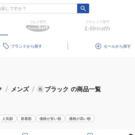
ゴルフ専門
アウトドア専門
ブランド
セール
ク
/
メンズ
/
ブラック
の商品一覧
色
人気順
新着順
価格が安い順
価格が高い順