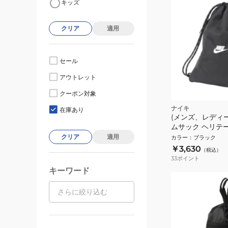
キッズ
クリア
適用
セール
アウトレット
クーポン対象
ナイキ
在庫あり
(メンズ、レディ
ムサック ヘリテー
トリングバッグ 黒 1
クリア
適用
カラー
：
ブラック
010 ナップザッ
￥3,630
（税込）
33
ポイント
キーワード