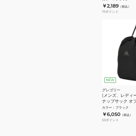
￥2,189
（税込）
19
ポイント
NEW
グレゴリー
(メンズ、レディー
ナップサック オ
ク 1581529974
カラー
：
ブラック
￥6,050
（税込）
55
ポイント