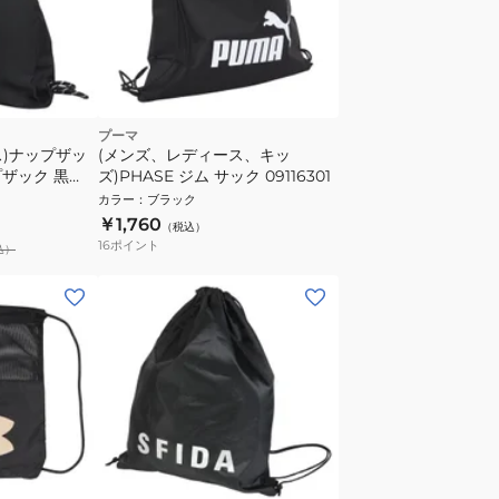
プーマ
ス)ナップザッ
(メンズ、レディース、キッ
ザック 黒
ズ)PHASE ジム サック 09116301
9 BLK ナップサ
カラー
：
ブラック
￥1,760
（税込）
16
ポイント
込）