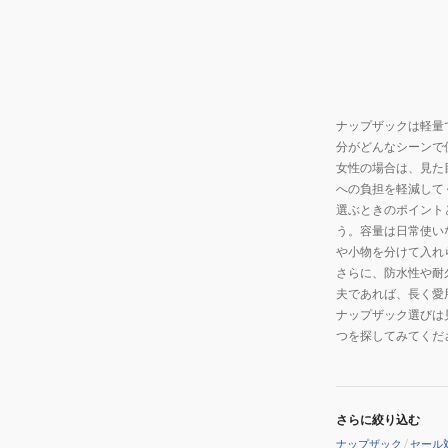
ナップザックは軽量
分がどんなシーンで
女性の場合は、見た
への負担を軽減して
選ぶときのポイント
う。容量は日常使い
や小物を分けて入れ
さらに、防水性や耐
夫であれば、長く愛
ナップザック選びは
つを探してみてくだ
さらに絞り込む
ナップザック
/
セール