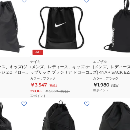
SALE
ナイキ
エゴザル
ース、キッズ)ジ
(メンズ、レディース、キッズ)ナ
(メンズ、レディー
ジ 2.0 ドロース
ップザック ブラジリア ドローコ
ズ)KNAP SACK EZA
2L IB4356-
ードバッグ 黒 18L IB4409-010 ナ
カラー
：
ブラック
カラー
：
ブラック
ク ナップサック
ップサック ジムバッグ
￥3,547
￥1,980
（税込）
（税込）
18
ポイント
2%OFF
￥3,630
（税込）
32
ポイント