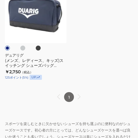
ズ、
レ
デ
ィ
ラ
ブ
ー
ラ
ッ
ス、
ク
キ
ッ
デュアリグ
ズ)
(メンズ、レディース、キッズ)ス
イッチング シューズバッグ
ス
4S0004-LABG-921ST
￥2,750
（税込）
イ
UP
125
ポイント
(
5
%)
ッ
チ
ン
1
グ
シ
ュ
スポーツを楽しむときに欠かせないシューズを持ち運ぶのに便利なのがシュ
ー
ーズケースです。初心者の方にとっては、どんなシューズケースを選べば良
ズ
いか迷うことも多いでしょう。シューズケースは単にシューズを入れるだけ