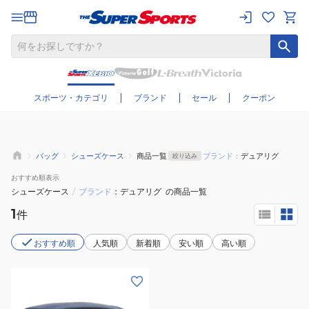
さらに絞り込む
スポーツ・カテゴリ
ブランド
セール
クーポン
バッグ
シューズケース
商品一覧
ブランド：
デュアリグ
絞り込み
おすすめ
順表示
シューズケース
/
ブランド
デュアリグ
の商品一覧
1
件
おすすめ順
人気順
新着順
安い順
高い順
(メ
ン