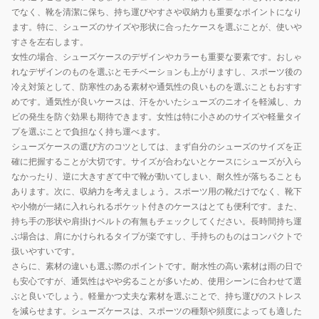
バ
でなく、靴を清潔に保ち、持ち運びやすさや収納力も重要なポイントになり
ッ
ます。特に、シューズのサイズや形状に合ったケースを選ぶことが、使いや
グ
すさを左右します。
4S0004-
女性の場合、シューズケースのデザインやカラーも重要な要素です。おしゃ
れなデザインのものを選ぶとモチベーションも上がりますし、スポーツ後の
LABG-
冷え対策として、防寒性のある素材や通気性の良いものを選ぶこともおすす
921ST
めです。通気性が良いケースは、汗をかいたシューズのニオイを軽減し、カ
ビの発生を防ぐ効果も期待できます。女性は特に小さめのサイズや軽量タイ
プを選ぶことで負担なく持ち運べます。
シューズケースの選び方のコツとしては、まず自分のシューズのサイズを正
確に把握することが大切です。サイズが合わないとケースにシューズが入ら
なかったり、逆に大きすぎて中で靴が動いてしまい、耐久性が落ちることも
あります。次に、収納力を考えましょう。スポーツ用の靴だけでなく、靴下
や小物が一緒に入れられるポケット付きのケースはとても便利です。また、
持ち手の形状や肩掛けベルトの有無もチェックしてください。長時間持ち運
ぶ場合は、肩にかけられるタイプが楽ですし、手持ちのものはコンパクトで
扱いやすいです。
さらに、素材の違いも選ぶ際のポイントです。耐水性の高い素材は雨の日で
も安心ですが、通気性はやや劣ることが多いため、使用シーンに合わせて選
ぶと良いでしょう。軽量かつ丈夫な素材を選ぶことで、持ち運びのストレス
を減らせます。シューズケースは、スポーツの種類や頻度によっても適した