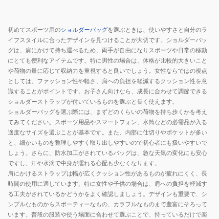
グ
め
け
6.5L
掛
サ
TL642
初めてスポーツ用の
ショルダーバッグ
を選ぶときは、使いやすさと自分のラ
け
コ
肩
イフスタイルに合ったデザインを見つけることが大切です。ショルダーバッ
サ
ッ
掛
グは、肩にかけて持ち運べるため、両手が自由になりスポーツや日常の移動
コ
シ
け
にとても便利なアイテムです。特に男性の場合は、体格が比較的大きいこと
ッ
ュ
や荷物の量に応じて収納力を重視すると良いでしょう。女性ならではの視点
バ
シ
フ
としては、ファッション性や軽さ、肩への負担を軽減するクッション性を意
ッ
識することがポイントです。お子さん向けなら、成長に合わせて調節できる
ュ
ォ
グ
ショルダーストラップが付いているものを選ぶと長く使えます。
フ
ン
シ
ショルダーバッグを選ぶ際には、まずどのくらいの荷物を持ち歩くかを考え
ォ
バ
ョ
てみてください。スポーツ用品やスマートフォン、水筒などの必需品が入る
ン
ッ
ル
適度なサイズを選ぶことが基本です。また、内部に仕切りやポケットが多い
バ
グ
ダ
と、細かいものを整理しやすく取り出しやすいので初心者にも扱いやすいで
ッ
しょう。さらに、防水加工がされているバッグは、急な天気の変化にも安心
ー
グ
ですし、汗や水滴で中身が濡れる心配も少なくなります。
長
肩にかけるストラップは幅が広くクッション性があるものが疲れにくく、長
さ
時間の使用に適しています。特に女性や子供の場合は、肩への負担を軽減す
調
る工夫がされているかどうかをよく確認しましょう。デザインも重要で、シ
整
ンプルなものからスポーティーなもの、カラフルなものまで豊富にそろって
います。普段の服装や使う場面に合わせて選ぶことで、持っているだけで楽