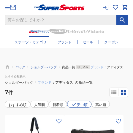
さらに絞り込む
スポーツ・カテゴリ
ブランド
セール
クーポン
バッグ
ショルダーバッグ
商品一覧
ブランド：
アディダス
絞り込み
おすすめ
順表示
ショルダーバッグ
/
ブランド
アディダス
の商品一覧
7
件
おすすめ順
人気順
新着順
安い順
高い順
(メ
(メ
ン
ン