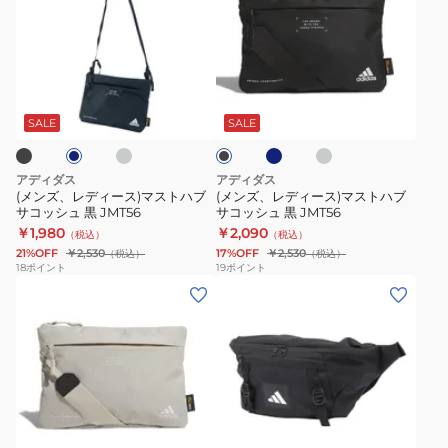
ズ、
ズ、
レ
レ
デ
デ
ィ
ィ
グ
ネ
グ
ネ
ブ
ー
ー
レ
イ
レ
ラ
ー
ビ
ー
ス)
ス)
ッ
SALE
SALE
ー
ク
マ
マ
ス
ス
アディダス
アディダス
ト
ト
(メンズ、レディース)マストハブ
(メンズ、レディース)マストハブ
サコッシュ 黒 JMT56
サコッシュ 黒 JMT56
ハ
ハ
￥1,980
￥2,090
（税込）
（税込）
ブ
ブ
21%OFF
￥2,530
17%OFF
￥2,530
（税込）
（税込）
サ
サ
18
ポイント
19
ポイント
(メ
(メ
コ
コ
ン
ン
ッ
ッ
ズ、
ズ、
シ
シ
レ
レ
ュ
ュ
デ
デ
黒
黒
ィ
ィ
JMT56
JMT56
ネ
ベ
グ
ブ
ー
ー
ー
レ
ラ