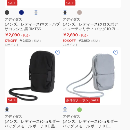
ジ
ス)
ス)
ー
ッ
SALE
SALE
ュ
ク
マ
ク
ス
ロ
アディダス
アディダス
ト
ス
(メンズ、レディース)マストハブ
(メンズ、レディース)クロスボデ
サコッシュ 黒 JMT56
ィ ユーティリティ バッグ 10.7L
ハ
ボ
KLA24 長さ調整可 ポケット 多機
￥2,090
￥2,690
（税込）
（税込）
ブ
デ
能 ロゴ
17%OFF
￥2,530
30%OFF
￥3,850
（税込）
（税込）
サ
ィ
19
ポイント
24
ポイント
(メ
(メ
コ
ユ
ン
ン
ッ
ー
ズ、
ズ、
シ
テ
レ
レ
ュ
ィ
デ
デ
黒
リ
ィ
ィ
JMT56
テ
オ
グ
ー
ー
ィ
リ
レ
ー
ス)
ス)
バ
ー
SALE
条件付クーポン
SALE
ブ
シ
シ
ッ
ョ
ョ
グ
アディダス
アディダス
ル
ル
10.7L
(メンズ、レディース)ショルダー
(メンズ、レディース)ショルダー
バッグ スモール ポーチ XE 黒
バッグ スモール ポーチ XE
ダ
ダ
KLA24