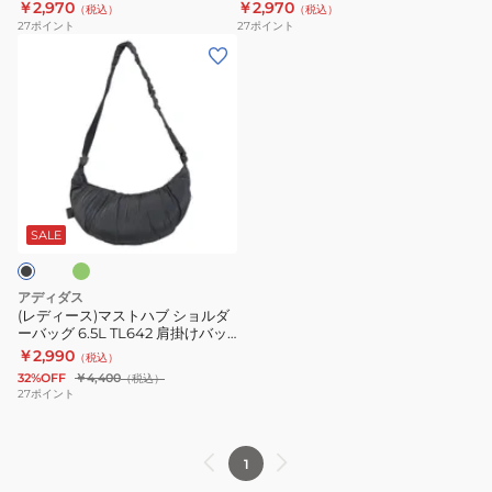
KSA34-JN6649 肩掛け 斜め掛け
KSA34 肩掛け 斜め掛け サコッシ
￥2,970
￥2,970
（税込）
（税込）
ー
ー
長
サコッシュ フォンバッグ
ュ フォンバッグ
27
ポイント
27
ポイント
バ
バ
さ
(レ
ッ
ッ
調
デ
グ
グ
整
ィ
ス
ス
可
ー
モ
モ
ポ
ス)
ー
ー
ケ
マ
グ
ル
ル
ッ
ス
ポ
ポ
ト
ト
SALE
ー
ー
多
ハ
チ
チ
機
ブ
アディダス
XE
XE
能
シ
(レディース)マストハブ ショルダ
黒
KSA34
ロ
ーバッグ 6.5L TL642 肩掛けバッ
ョ
グ ショルダー 長さ調整
￥2,990
KSA34-
肩
ゴ
（税込）
ル
32%OFF
￥4,400
（税込）
JN6649
掛
ダ
27
ポイント
肩
け
ー
掛
斜
バ
け
め
1
ッ
斜
掛