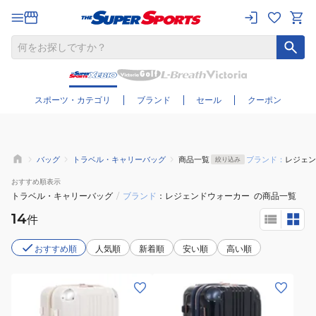
さらに絞り込む
スポーツ・カテゴリ
ブランド
セール
クーポン
バッグ
トラベル・キャリーバッグ
商品一覧
ブランド：
レジェン
絞り込み
おすすめ
順表示
トラベル・キャリーバッグ
/
ブランド
レジェンドウォーカー
の商品一覧
14
件
おすすめ順
人気順
新着順
安い順
高い順
(メ
(メ
ン
ン