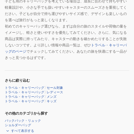
子ども用のキャリーバッグを考えている場合は、成長に合わせて持ちやすい
軽量設計や、小さな手でも扱いやすいキャスターのスムーズさを重視してく
ださい。子どもが自分で持ち運びやすいサイズ感で、デザインも楽しいもの
を選べば旅行がもっと楽しくなります。
初めてのキャリーバッグ選びなら、まずは自分の旅のスタイルや荷物の量を
イメージし、軽さと使いやすさを優先してみてください。さらに、気になる
商品は実際に持ってみたり、キャスターの動きを確かめたりすることが失敗
しないコツです。より詳しい情報や商品一覧は、ぜひ
トラベル・キャリーバ
ッグのページ
でチェックしてみてください。あなたの旅を快適にする一品が
きっと見つかるはずです。
さらに絞り込む
トラベル・キャリーバッグ
/
セール対象
トラベル・キャリーバッグ
/
レディース
トラベル・キャリーバッグ
/
メンズ
トラベル・キャリーバッグ
/
キッズ
その他のカテゴリから探す
バックパック・リュック
ショルダーバッグ
すべて表示する