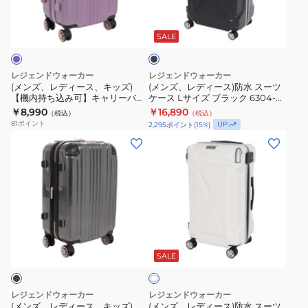
ィ
ィ
ツ
プ
ャ
ズ
ブ
ー
ー
ケ
32L
ラ
リ
モ
ス、
ス)
ッ
SALE
ー
5122-
ー
カ
ク
キ
防
ス
48
バ
6304-
ッ
水
WHCB
レジェンドウォーカー
レジェンドウォーカー
ッ
61
ズ)
ス
(メンズ、レディース、キッズ)
(メンズ、レディース)防水 スーツ
ス
グ
MOC
【機内持ち込み可】キャリーバッ
ケース Lサイズ ブラック 6304-72
【機
ー
ー
グ ファスナータイプ 32L 5122-48
BK
フ
￥8,990
￥16,890
（税込）
（税込）
内
ツ
VL スーツケース
ツ
81
ポイント
UP
2,295
ポイント
(
15
%)
ァ
持
ケ
(メ
(メ
ケ
ス
ち
ー
ン
ン
ー
ナ
込
ス
ズ、
ズ、
ス
ー
み
L
レ
レ
タ
可】
サ
デ
デ
イ
キ
イ
ィ
ィ
プ
ャ
ズ
ア
ー
ー
32L
イ
リ
ブ
ス、
ス)
SALE
ボ
5122-
ー
ラ
リ
キ
防
48
ー
バ
ッ
ッ
水
MGR
レジェンドウォーカー
レジェンドウォーカー
ッ
ク
ズ)
ス
(メンズ、レディース、キッズ)
(メンズ、レディース)防水 スーツ