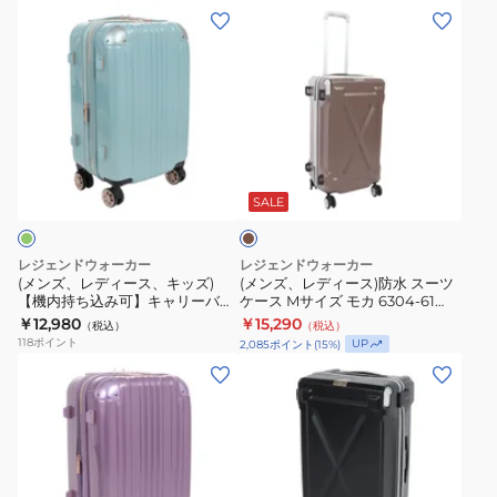
リ
持
(メ
(メ
ケ
5122-
ス
ー
ち
ン
ン
ー
55
ナ
バ
込
ズ、
ズ、
ス
MC
ー
ッ
み
レ
レ
ス
タ
グ
可】
デ
デ
ー
イ
フ
キ
ィ
ィ
ツ
プ
ァ
ャ
モ
ー
ー
カ
ケ
32L
ス
リ
ス、
ス)
チ
SALE
ー
5122-
ナ
ー
ャ
キ
防
ス
48
ー
バ
ッ
水
MC
レジェンドウォーカー
レジェンドウォーカー
タ
ッ
ズ)
ス
(メンズ、レディース、キッズ)
(メンズ、レディース)防水 スーツ
ス
イ
グ
【機内持ち込み可】キャリーバッ
ケース Mサイズ モカ 6304-61
【機
ー
ー
グ ファスナータイプ 32L 5122-48
MOC
プ
￥12,980
フ
￥15,290
（税込）
（税込）
内
ツ
MGR スーツケース
118
ポイント
ツ
UP
2,085
ポイント
(
15
%)
48L
ァ
持
ケ
(メ
(メ
ケ
5122-
ス
ち
ー
ン
ン
ー
55
ナ
込
ス
ズ、
ズ、
ス
CB
ー
み
M
レ
レ
ス
タ
可】
サ
デ
デ
ー
イ
キ
イ