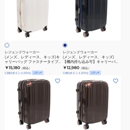
ズ、
ズ、
レ
レ
デ
デ
ィ
ィ
ネ
ー
ー
イ
ス、
ス、
ビ
ー
キ
キ
ッ
ッ
レジェンドウォーカー
レジェンドウォーカー
ズ)
ズ)
(メンズ、レディース、キッズ)キ
(メンズ、レディース、キッズ)
ャリーバッグ ファスナータイプ
【機内持ち込み可】キャリーバッ
キ
【機
48L 5122-55 WHCB スーツケー
グ ファスナータイプ 32L 5122-48
￥15,180
￥12,980
（税込）
（税込）
ャ
内
ス
NVY スーツケース
UP
UP
1,380
ポイント
(
10
%)
1,180
ポイント
(
10
%)
リ
持
(メ
(メ
ー
ち
ン
ン
バ
込
ズ、
ズ、
ッ
み
レ
レ
グ
可】
デ
デ
フ
キ
ィ
ィ
ァ
ャ
モ
ー
ー
カ
ス
リ
ス、
ス、
チ