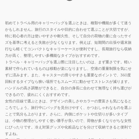
ー
L
L
タ
サ
サ
イ
イ
イ
プ
初めてトラベル用のキャリーバッグを選ぶときは、種類や機能が多くて迷う
ズ
ズ
かもしれません。旅行のスタイルや目的に合わせて選ぶことが大切ですが、
32L
モ
ア
特に初心者の方は使いやすさや耐久性、そして自分の荷物の量に合ったサイ
5122-
カ
イ
ズを基準に考えると失敗が少なくなります。例えば、短期間の出張や週末旅
48
6304-
ボ
行なら軽くてコンパクトなキャリーケースが便利ですし、長期旅行なら収納
CB
72
リ
力が高く、整理しやすい多機能なタイプがおすすめです。
ス
MOC
ー
トラベル・キャリーバッグを選ぶ際に注目したいのは、まず重さです。軽い
ー
素材で作られているものは移動が楽になりますし、空港の重量制限を気にせ
6304-
ツ
ずに済みます。また、キャスターの滑りやすさも重要なポイントで、360度
72
回転するタイプなら狭い場所でもスムーズに動かせてストレスが減ります。
ケ
IVO
ハンドルの高さ調整ができると、自分の身長に合わせて無理なく持ち運びが
ー
できるので、疲れにくくおすすめです。
ス
女性の目線で選ぶときは、デザインの美しさやカラーの豊富さも気になると
ころでしょう。旅行中にバッグを見分けやすく、かつおしゃれなものを選ぶ
ことで気分も上がります。さらに、内側にポケットや仕切りが多いタイプ
は、小物の整理がしやすく使い勝手が良いので、荷物が多くなりがちな女性
にぴったりです。冷え対策グッズや化粧品などを分けて収納できると便利で
すよね。