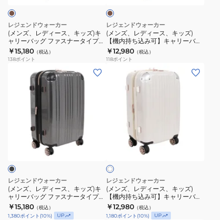
ナ
ー
ャ
キ
キ
ー
バ
ッ
ッ
レジェンドウォーカー
レジェンドウォーカー
タ
ッ
ズ)
ズ)
(メンズ、レディース、キッズ)キ
(メンズ、レディース、キッズ)
イ
グ
ャリーバッグ ファスナータイプ
【機内持ち込み可】キャリーバッ
キ
【機
48L 5122-55 MC スーツケース
グ ファスナータイプ 32L 5122-48
プ
￥15,180
フ
￥12,980
（税込）
（税込）
ャ
内
MC スーツケース
138
ポイント
118
ポイント
48L
ァ
リ
持
(メ
(メ
5122-
ス
ー
ち
ン
ン
55
ナ
バ
込
ズ、
ズ、
WHCB
ー
ッ
み
レ
レ
ス
タ
グ
可】
デ
デ
ー
イ
フ
キ
ィ
ィ
ツ
プ
ホ
ァ
ャ
ー
ー
ワ
ケ
32L
ス
リ
ス、
ス、
イ
ー
5122-
ナ
ー
ト
キ
キ
ス
48
ー
バ
ッ
ッ
NVY
レジェンドウォーカー
レジェンドウォーカー
タ
ッ
ズ)
ズ)
(メンズ、レディース、キッズ)キ
(メンズ、レディース、キッズ)
ス
イ
グ
ャリーバッグ ファスナータイプ
【機内持ち込み可】キャリーバッ
キ
【機
ー
48L 5122-55 CB スーツケース
グ ファスナータイプ 32L 5122-48
￥15,180
￥12,980
プ
フ
（税込）
（税込）
ャ
内
WHCB スーツケース
ツ
UP
UP
1,380
ポイント
(
10
%)
1,180
ポイント
(
10
%)
48L
ァ