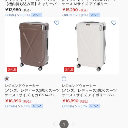
ス
グ
6304-
【機内持ち込み可】キャリーバッ
ケース Mサイズ アイボリー
【機
ー
ー
グ ファスナータイプ 32L 5122-48
6304-61 IVO
フ
￥12,980
72
￥15,290
（税込）
（税込）
内
ツ
CB スーツケース
ツ
UP
UP
1,180
ポイント
(
10
%)
2,085
ポイント
(
15
%)
ァ
BK
持
ケ
(メ
(メ
ケ
ス
ち
ー
ン
ン
ー
ナ
込
ス
ズ、
ズ、
ス
ー
み
M
レ
レ
タ
可】
サ
デ
デ
イ
キ
イ
ィ
ィ
プ
ャ
ズ
ア
ー
ー
32L
イ
リ
ア
ス)
ス)
SALE
SALE
ボ
5122-
ー
イ
リ
防
防
48
ー
バ
ボ
水
水
VL
レジェンドウォーカー
レジェンドウォーカー
ッ
リ
ス
ス
(メンズ、レディース)防水 スーツ
(メンズ、レディース)防水 スーツ
ス
グ
ー
ケース Lサイズ モカ 6304-72
ケース Lサイズ アイボリー 6304-
ー
ー
ー
MOC
72 IVO
フ
￥16,890
6304-
￥16,890
（税込）
（税込）
ツ
ツ
ツ
UP
UP
2,295
ポイント
(
15
%)
2,295
ポイント
(
15
%)
ァ
61
ケ
ケ
ケ
ス
IVO
ー
ー
ー
ナ
ス
ス
1
ス