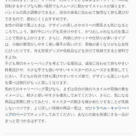
回転するタイプなら狭い場所でもスムーズに動かせてストレスが減ります。
ハンドルの高さ調整ができると、自分の身長に合わせて無理なく持ち運びが
できるので、疲れにくくおすすめです。
女性の目線で選ぶときは、デザインの美しさやカラーの豊富さも気になると
ころでしょう。旅行中にバッグを見分けやすく、かつおしゃれなものを選ぶ
ことで気分も上がります。さらに、内側にポケットや仕切りが多いタイプ
は、小物の整理がしやすく使い勝手が良いので、荷物が多くなりがちな女性
にぴったりです。冷え対策グッズや化粧品などを分けて収納できると便利で
すよね。
子ども用のキャリーバッグを考えている場合は、成長に合わせて持ちやすい
軽量設計や、小さな手でも扱いやすいキャスターのスムーズさを重視してく
ださい。子どもが自分で持ち運びやすいサイズ感で、デザインも楽しいもの
を選べば旅行がもっと楽しくなります。
初めてのキャリーバッグ選びなら、まずは自分の旅のスタイルや荷物の量を
イメージし、軽さと使いやすさを優先してみてください。さらに、気になる
商品は実際に持ってみたり、キャスターの動きを確かめたりすることが失敗
しないコツです。より詳しい情報や商品一覧は、ぜひ
トラベル・キャリーバ
ッグのページ
でチェックしてみてください。あなたの旅を快適にする一品が
きっと見つかるはずです。