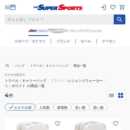
さらに絞り込む
スポーツ・カテゴリ
ブランド
セール
クーポン
バッグ
トラベル・キャリーバッグ
商品一覧
おすすめ
順表示
トラベル・キャリーバッグ
/
ブランド
レジェンドウォーカー
/
色
ホワイト
の商品一覧
4
件
おすすめ順
人気順
新着順
安い順
高い順