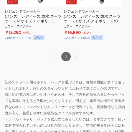
SALE
SALE
レジェンドウォーカー
レジェンドウォーカー
(メンズ、レディース)防水 スーツ
(メンズ、レディース)防水 スーツ
ケース Mサイズ アイボリー
ケース Lサイズ アイボリー 6304-
6304-61 IVO
72 IVO
カラー
：
アイボリー
カラー
：
アイボリー
￥15,290
￥16,890
（税込）
（税込）
UP
UP
2,085
ポイント
(
15
%)
2,295
ポイント
(
15
%)
1
初めてトラベル用のキャリーバッグを選ぶときは、種類や機能が多くて迷う
かもしれません。旅行のスタイルや目的に合わせて選ぶことが大切ですが、
特に初心者の方は使いやすさや耐久性、そして自分の荷物の量に合ったサイ
ズを基準に考えると失敗が少なくなります。例えば、短期間の出張や週末旅
行なら軽くてコンパクトなキャリーケースが便利ですし、長期旅行なら収納
力が高く、整理しやすい多機能なタイプがおすすめです。
トラベル・キャリーバッグを選ぶ際に注目したいのは、まず重さです。軽い
素材で作られているものは移動が楽になりますし、空港の重量制限を気にせ
ずに済みます。また、キャスターの滑りやすさも重要なポイントで、360度