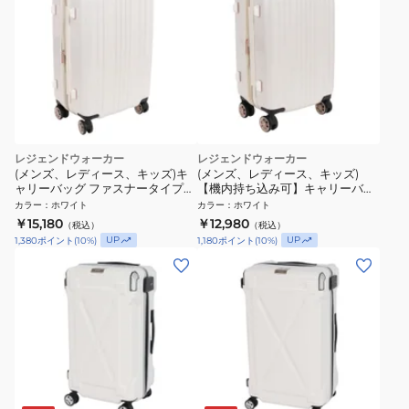
レジェンドウォーカー
レジェンドウォーカー
(メンズ、レディース、キッズ)キ
(メンズ、レディース、キッズ)
ャリーバッグ ファスナータイプ
【機内持ち込み可】キャリーバッ
48L 5122-55 WHCB スーツケー
グ ファスナータイプ 32L 5122-48
カラー
：
ホワイト
カラー
：
ホワイト
ス
WHCB スーツケース
￥15,180
￥12,980
（税込）
（税込）
UP
UP
1,380
ポイント
(
10
%)
1,180
ポイント
(
10
%)