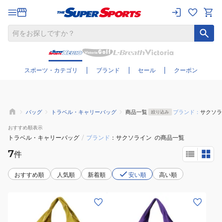
さらに絞り込む
スポーツ・カテゴリ
ブランド
セール
クーポン
バッグ
トラベル・キャリーバッグ
商品一覧
ブランド：
サクソラ
絞り込み
おすすめ
順表示
トラベル・キャリーバッグ
/
ブランド
サクソライン
の商品一覧
7
件
おすすめ順
人気順
新着順
安い順
高い順
(メ
(メ
ン
ン