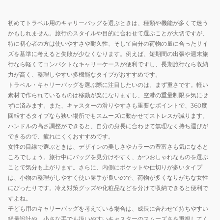
ッ
リ
バ
ク
ー
ッ
初めてトラベル用のキャリーバッグを選ぶときは、種類や機能が多くて迷う
ケ
グ
かもしれません。旅行のスタイルや目的に合わせて選ぶことが大切ですが、
ー
2
特に初心者の方は使いやすさや耐久性、そして自分の荷物の量に合ったサイ
ス
泊
ズを基準に考えると失敗が少なくなります。例えば、短期間の出張や週末旅
行なら軽くてコンパクトなキャリーケースが便利ですし、長期旅行なら収納
L
3
力が高く、整理しやすい多機能なタイプがおすすめです。
63004-
泊
トラベル・キャリーバッグを選ぶ際に注目したいのは、まず重さです。軽い
44
ス
素材で作られているものは移動が楽になりますし、空港の重量制限を気にせ
ー
ずに済みます。また、キャスターの滑りやすさも重要なポイントで、360度
ツ
回転するタイプなら狭い場所でもスムーズに動かせてストレスが減ります。
ケ
ハンドルの高さ調整ができると、自分の身長に合わせて無理なく持ち運びが
ー
できるので、疲れにくくおすすめです。
女性の目線で選ぶときは、デザインの美しさやカラーの豊富さも気になると
ス
ころでしょう。旅行中にバッグを見分けやすく、かつおしゃれなものを選ぶ
ことで気分も上がります。さらに、内側にポケットや仕切りが多いタイプ
は、小物の整理がしやすく使い勝手が良いので、荷物が多くなりがちな女性
にぴったりです。冷え対策グッズや化粧品などを分けて収納できると便利で
すよね。
子ども用のキャリーバッグを考えている場合は、成長に合わせて持ちやすい
軽量設計や、小さな手でも扱いやすいキャスターのスムーズさを重視してく