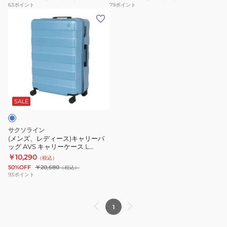
ッ
リ
63
ポイント
79
ポイント
た
ブ
ト
ャ
(メ
グ
ー
み
バ
ー
ー
ン
AVS
バ
サ
ッ
ト
ト
ズ、
キ
ッ
ブ
ク
40L
ー
レ
ャ
グ
バ
45051
ト
デ
リ
AVS
ッ
コ
40L
ィ
ー
キ
ク
ン
45053
ー
ケ
ャ
パ
折
ス)
ー
リ
SALE
ク
り
キ
ス
ー
ト
た
ャ
S
ケ
サクソライン
折
た
リ
黒
ー
(メンズ、レディース)キャリーバ
り
み
ッグ AVS キャリーケース L
ー
35L
ス
63004-44
￥10,290
た
サ
（税込）
バ
63002-
M
50%OFF
￥20,680
（税込）
た
ブ
ッ
00
63003-
93
ポイント
み
バ
グ
キ
00
サ
ッ
AVS
ャ
ブ
ク
1
キ
リ
バ
ャ
ー