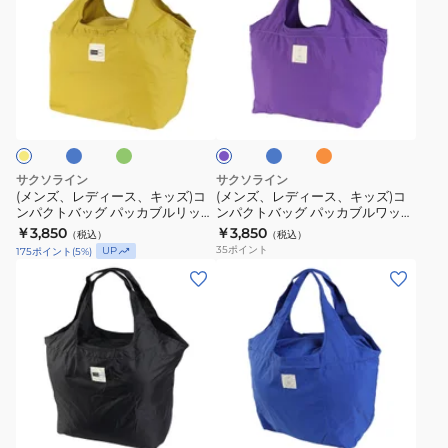
ズ、
ズ、
レ
レ
デ
デ
ィ
ィ
サ
グ
ブ
オ
パ
ー
ー
リ
ル
レ
ー
ー
ー
ン
ス、
ス、
プ
ン
ジ
ル
キ
キ
ッ
ッ
サクソライン
サクソライン
ズ)
ズ)
(メンズ、レディース、キッズ)コ
(メンズ、レディース、キッズ)コ
ンパクトバッグ パッカブルリップ
ンパクトバッグ パッカブルワッシ
コ
コ
トート 30L 45050 コンパクト 折
ャートート 30L 45052 折りたた
￥3,850
￥3,850
（税込）
（税込）
ン
ン
りたたみ サブバック
み サブバック
35
ポイント
UP
175
ポイント
(
5
%)
パ
パ
(メ
(メ
ク
ク
ン
ン
ト
ト
ズ、
ズ、
バ
バ
レ
レ
ッ
ッ
デ
デ
グ
グ
ィ
ィ
サ
グ
イ
パ
オ
パ
パ
ブ
ー
ー
リ
エ
ー
レ
ル
ッ
ッ
ー
ロ
プ
ン
ス、
ス、
ー