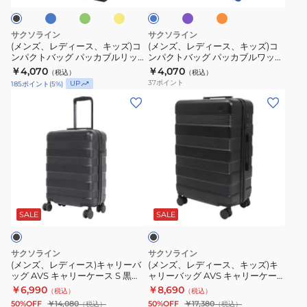
ン
ー
ル
ジ
カ
カ
キ
キ
ブ
ブ
ッ
ッ
サクソライン
サクソライン
ル
ル
ズ)
ズ)
(メンズ、レディース、キッズ)コ
(メンズ、レディース、キッズ)コ
リ
ワ
ンパクトバッグ パッカブルリップ
ンパクトバッグ パッカブルワッシ
コ
コ
トート 40L 45051 コンパクト 折
ャートート 40L 45053 折りたた
ッ
￥4,070
ッ
￥4,070
（税込）
（税込）
ン
ン
りたたみ サブバック
み サブバック
37
ポイント
UP
185
ポイント
(
5
%)
プ
シ
パ
パ
(メ
(メ
ト
ャ
ク
ク
ン
ン
ー
ー
ト
ト
ズ、
ズ、
ト
ト
バ
バ
レ
レ
30L
ー
ッ
ッ
デ
デ
45050
ト
グ
グ
ィ
ィ
コ
30L
パ
パ
ブ
ー
ー
ン
45052
ラ
ッ
ッ
ス)
ス、
ッ
SALE
SALE
パ
折
カ
カ
ク
キ
キ
ク
り
ブ
ブ
ャ
ッ
ト
た
サクソライン
サクソライン
ル
ル
リ
ズ)
(メンズ、レディース)キャリーバ
(メンズ、レディース、キッズ)キ
折
た
リ
ワ
ッグ AVS キャリーケース S 黒
ャリーバッグ AVS キャリーケー
ー
キ
り
み
35L 63002-00 キャリーバッグ 2
ス M 63003-00
ッ
￥6,990
ッ
￥8,690
（税込）
（税込）
バ
ャ
泊 3泊 スーツケース
た
サ
50%OFF
￥14,080
50%OFF
￥17,380
（税込）
（税込）
プ
シ