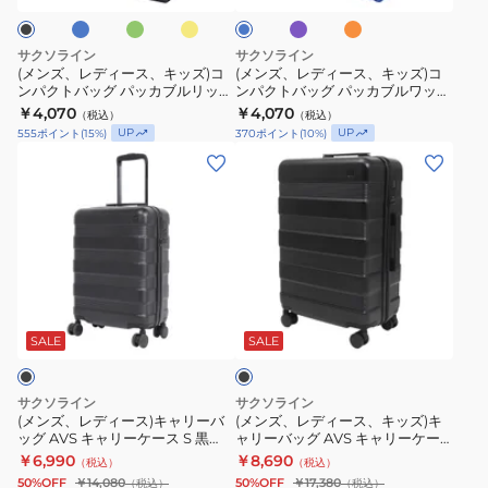
ン
ー
ル
ジ
カ
カ
キ
キ
ブ
ブ
ッ
ッ
サクソライン
サクソライン
ル
ル
ズ)
ズ)
(メンズ、レディース、キッズ)コ
(メンズ、レディース、キッズ)コ
リ
ワ
ンパクトバッグ パッカブルリップ
ンパクトバッグ パッカブルワッシ
コ
コ
トート 40L 45051 コンパクト 折
ャートート 40L 45053 折りたた
ッ
￥4,070
ッ
￥4,070
（税込）
（税込）
ン
ン
りたたみ サブバック
み サブバック
UP
UP
555
ポイント
(
15
%)
370
ポイント
(
10
%)
プ
シ
パ
パ
(メ
(メ
ト
ャ
ク
ク
ン
ン
ー
ー
ト
ト
ズ、
ズ、
ト
ト
バ
バ
レ
レ
30L
ー
ッ
ッ
デ
デ
45050
ト
グ
グ
ィ
ィ
コ
30L
パ
パ
ブ
ー
ー
ン
45052
ラ
ッ
ッ
ス)
ス、
ッ
SALE
SALE
パ
折
カ
カ
ク
キ
キ
ク
り
ブ
ブ
ャ
ッ
ト
た
サクソライン
サクソライン
ル
ル
リ
ズ)
(メンズ、レディース)キャリーバ
(メンズ、レディース、キッズ)キ
折
た
リ
ワ
ッグ AVS キャリーケース S 黒
ャリーバッグ AVS キャリーケー
ー
キ
り
み
35L 63002-00 キャリーバッグ 2
ス M 63003-00
ッ
￥6,990
ッ
￥8,690
（税込）
（税込）
バ
ャ
泊 3泊 スーツケース
た
サ
50%OFF
￥14,080
50%OFF
￥17,380
（税込）
（税込）
プ
シ