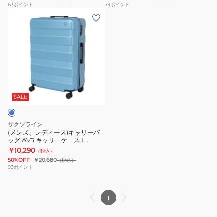
ッ
リ
63
ポイント
79
ポイント
た
ブ
ト
ャ
(メ
グ
ー
み
バ
ー
ー
ン
AVS
バ
サ
ッ
ト
ト
ズ、
キ
ッ
ブ
ク
40L
ー
レ
ャ
グ
バ
45051
ト
デ
リ
AVS
ッ
コ
40L
ィ
ー
キ
ク
ン
45053
ー
ケ
ャ
パ
折
ス)
ー
リ
SALE
ク
り
キ
ス
ー
ト
た
ャ
S
ケ
サクソライン
折
た
リ
黒
ー
(メンズ、レディース)キャリーバ
り
み
ッグ AVS キャリーケース L
ー
35L
ス
63004-44
￥10,290
た
サ
（税込）
バ
63002-
M
50%OFF
￥20,680
（税込）
た
ブ
ッ
00
63003-
93
ポイント
み
バ
グ
キ
00
サ
ッ
AVS
ャ
ブ
ク
1
キ
リ
バ
ャ
ー