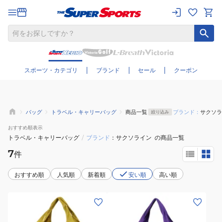
さらに絞り込む
スポーツ・カテゴリ
ブランド
セール
クーポン
バッグ
トラベル・キャリーバッグ
商品一覧
ブランド：
サクソラ
絞り込み
おすすめ
順表示
トラベル・キャリーバッグ
/
ブランド
サクソライン
の商品一覧
7
件
おすすめ順
人気順
新着順
安い順
高い順
(メ
(メ
ン
ン