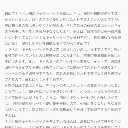
ッ
リ
バ
ク
ー
ッ
初めてトラベル用のキャリーバッグを選ぶときは、種類や機能が多くて迷う
ケ
グ
かもしれません。旅行のスタイルや目的に合わせて選ぶことが大切ですが、
ー
2
特に初心者の方は使いやすさや耐久性、そして自分の荷物の量に合ったサイ
ス
泊
ズを基準に考えると失敗が少なくなります。例えば、短期間の出張や週末旅
行なら軽くてコンパクトなキャリーケースが便利ですし、長期旅行なら収納
L
3
力が高く、整理しやすい多機能なタイプがおすすめです。
63004-
泊
トラベル・キャリーバッグを選ぶ際に注目したいのは、まず重さです。軽い
44
ス
素材で作られているものは移動が楽になりますし、空港の重量制限を気にせ
ー
ずに済みます。また、キャスターの滑りやすさも重要なポイントで、360度
ツ
回転するタイプなら狭い場所でもスムーズに動かせてストレスが減ります。
ケ
ハンドルの高さ調整ができると、自分の身長に合わせて無理なく持ち運びが
ー
できるので、疲れにくくおすすめです。
女性の目線で選ぶときは、デザインの美しさやカラーの豊富さも気になると
ス
ころでしょう。旅行中にバッグを見分けやすく、かつおしゃれなものを選ぶ
ことで気分も上がります。さらに、内側にポケットや仕切りが多いタイプ
は、小物の整理がしやすく使い勝手が良いので、荷物が多くなりがちな女性
にぴったりです。冷え対策グッズや化粧品などを分けて収納できると便利で
すよね。
子ども用のキャリーバッグを考えている場合は、成長に合わせて持ちやすい
軽量設計や、小さな手でも扱いやすいキャスターのスムーズさを重視してく