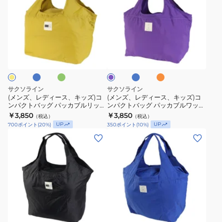
ズ、
ズ、
レ
レ
デ
デ
ィ
ィ
サ
グ
ブ
オ
パ
ー
ー
リ
ル
レ
ー
ー
ー
ン
ス、
ス、
プ
ン
ジ
ル
キ
キ
ッ
ッ
サクソライン
サクソライン
ズ)
ズ)
(メンズ、レディース、キッズ)コ
(メンズ、レディース、キッズ)コ
ンパクトバッグ パッカブルリップ
ンパクトバッグ パッカブルワッシ
コ
コ
トート 30L 45050 コンパクト 折
ャートート 30L 45052 折りたた
￥3,850
￥3,850
（税込）
（税込）
ン
ン
りたたみ サブバック
み サブバック
UP
UP
700
ポイント
(
20
%)
350
ポイント
(
10
%)
パ
パ
(メ
(メ
ク
ク
ン
ン
ト
ト
ズ、
ズ、
バ
バ
レ
レ
ッ
ッ
デ
デ
グ
グ
ィ
ィ
サ
グ
イ
パ
オ
パ
パ
ブ
ー
ー
リ
エ
ー
レ
ル
ッ
ッ
ー
ロ
プ
ン
ス、
ス、
ー