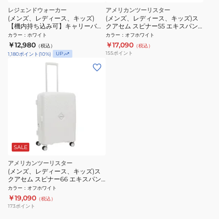
レジェンドウォーカー
アメリカンツーリスター
(メンズ、レディース、キッズ)
(メンズ、レディース、キッズ)ス
【機内持ち込み可】キャリーバッ
クアセム スピナー55 エキスパン
グ ファスナータイプ 32L 5122-48
ダブル スーツケース QJ2-35001
カラー
：
ホワイト
カラー
：
オフホワイト
WHCB スーツケース
￥12,980
￥17,090
（税込）
（税込）
155
ポイント
UP
1,180
ポイント
(
10
%)
SALE
アメリカンツーリスター
(メンズ、レディース、キッズ)ス
クアセム スピナー66 エキスパン
ダブル スーツケース QJ2-35002
カラー
：
オフホワイト
￥19,090
（税込）
173
ポイント