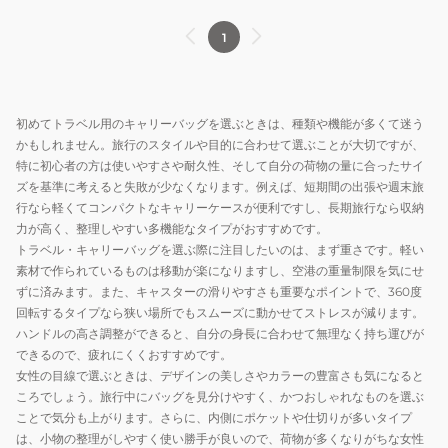
1
初めてトラベル用のキャリーバッグを選ぶときは、種類や機能が多くて迷う
かもしれません。旅行のスタイルや目的に合わせて選ぶことが大切ですが、
特に初心者の方は使いやすさや耐久性、そして自分の荷物の量に合ったサイ
ズを基準に考えると失敗が少なくなります。例えば、短期間の出張や週末旅
行なら軽くてコンパクトなキャリーケースが便利ですし、長期旅行なら収納
力が高く、整理しやすい多機能なタイプがおすすめです。
トラベル・キャリーバッグを選ぶ際に注目したいのは、まず重さです。軽い
素材で作られているものは移動が楽になりますし、空港の重量制限を気にせ
ずに済みます。また、キャスターの滑りやすさも重要なポイントで、360度
回転するタイプなら狭い場所でもスムーズに動かせてストレスが減ります。
ハンドルの高さ調整ができると、自分の身長に合わせて無理なく持ち運びが
できるので、疲れにくくおすすめです。
女性の目線で選ぶときは、デザインの美しさやカラーの豊富さも気になると
ころでしょう。旅行中にバッグを見分けやすく、かつおしゃれなものを選ぶ
ことで気分も上がります。さらに、内側にポケットや仕切りが多いタイプ
は、小物の整理がしやすく使い勝手が良いので、荷物が多くなりがちな女性