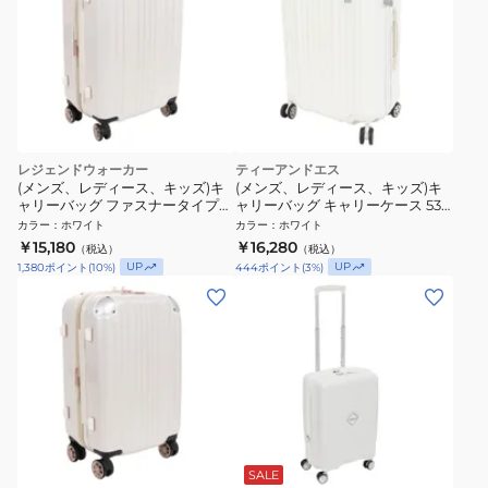
レジェンドウォーカー
ティーアンドエス
(メンズ、レディース、キッズ)キ
(メンズ、レディース、キッズ)キ
ャリーバッグ ファスナータイプ
ャリーバッグ キャリーケース 53L
48L 5122-55 WHCB スーツケー
ホワイト 5216-57-WH
カラー
：
ホワイト
カラー
：
ホワイト
ス
￥15,180
￥16,280
（税込）
（税込）
UP
UP
1,380
ポイント
(
10
%)
444
ポイント
(
3
%)
SALE