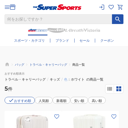
さらに絞り込む
スポーツ・カテゴリ
ブランド
セール
クーポン
バッグ
トラベル・キャリーバッグ
商品一覧
おすすめ
順表示
トラベル・キャリーバッグ
/
キッズ
/
色
ホワイト
の商品一覧
5
件
おすすめ順
人気順
新着順
安い順
高い順