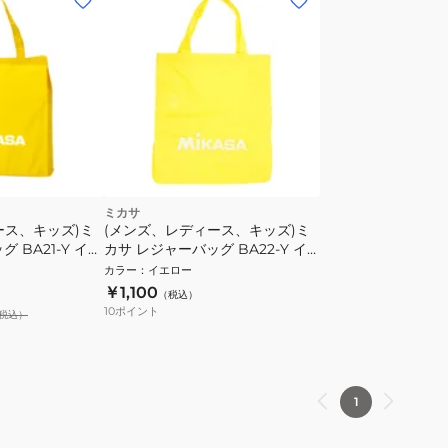
ミカサ
ース、キッズ)ミ
(メンズ、レディース、キッズ)ミ
 BA21-Y イエ
カサ レジャーバッグ BA22-Y イ
トートバッグ
エロー MIKASA トートバッグ
カラー
：
イエロー
￥1,100
（税込）
10
ポイント
税込）
1