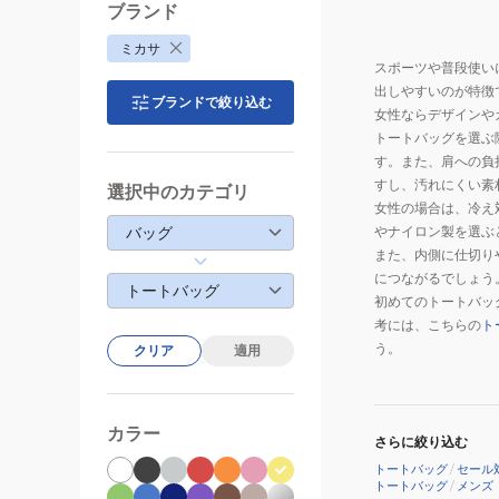
ブランド
ミカサ
スポーツや普段使い
出しやすいのが特徴
ブランドで絞り込む
女性ならデザインや
トートバッグを選ぶ
す。また、肩への負
すし、汚れにくい素
選択中のカテゴリ
女性の場合は、冷え
バッグ
やナイロン製を選ぶ
また、内側に仕切り
につながるでしょう
トートバッグ
初めてのトートバッ
考には、こちらの
ト
う。
クリア
適用
カラー
さらに絞り込む
トートバッグ
/
セール
トートバッグ
/
メンズ