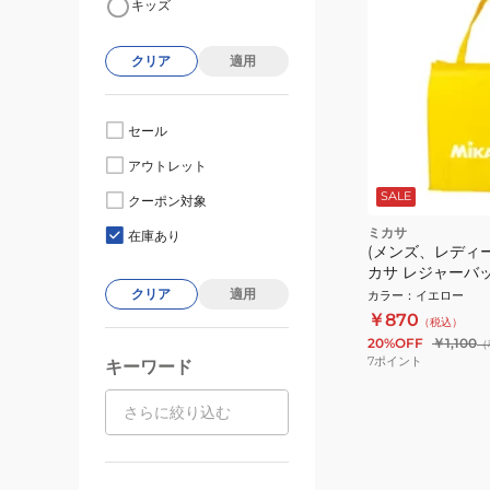
キッズ
クリア
適用
セール
アウトレット
SALE
クーポン対象
ミカサ
在庫あり
(メンズ、レディ
カサ レジャーバッグ
ロー MIKASA 
クリア
適用
カラー
：
イエロー
￥870
（税込）
20%OFF
￥1,100
（
7
ポイント
キーワード