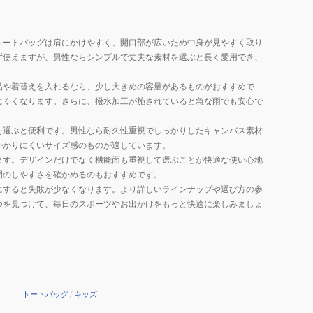
トートバッグは肩にかけやすく、開口部が広いため中身が見やすく取り
ず使えますが、男性ならシンプルで丈夫な素材を選ぶと長く愛用でき、
品や着替えを入れるなら、少し大きめの容量があるものがおすすめで
にくくなります。さらに、撥水加工が施されていると急な雨でも安心で
を選ぶと便利です。男性なら耐久性重視でしっかりしたキャンバス素材
かかりにくいサイズ感のものが適しています。
ます。デザインだけでなく機能面も重視して選ぶことが快適な使い心地
閉のしやすさを確かめるのもおすすめです。
にすると失敗が少なくなります。より詳しいラインナップや選び方の参
つを見つけて、毎日のスポーツやお出かけをもっと快適に楽しみましょ
トートバッグ
/
キッズ