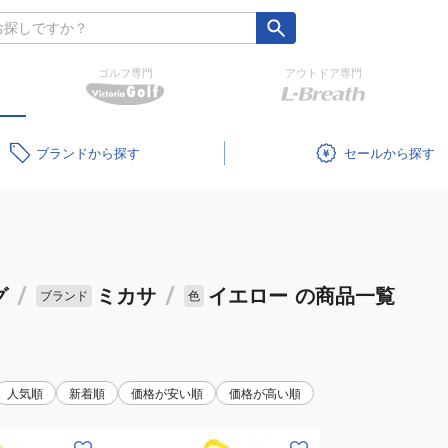
ゴルフ専門
アウトドア専門
ブランド
セール
グ
/
ミカサ
/
イエロー
の商品一覧
ブランド
色
人気順
新着順
価格が安い順
価格が高い順