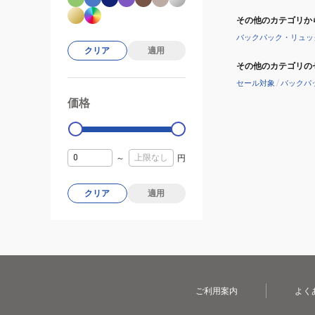
その他のカテゴリか
バックパック・リュッ
クリア
適用
その他のカテゴリの
セール対象
/
バックパ
価格
99000
0
～
円
クリア
適用
ご利用案内
よく