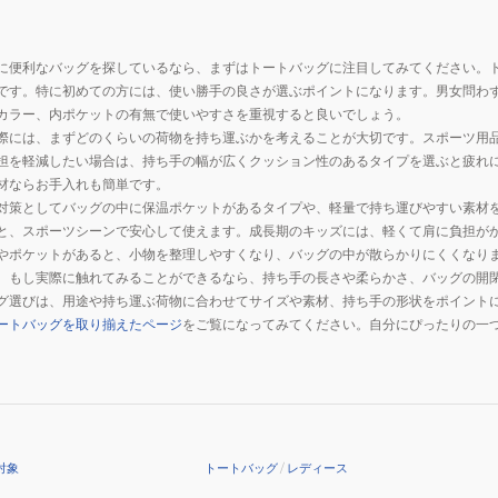
に便利なバッグを探しているなら、まずはトートバッグに注目してみてください。
です。特に初めての方には、使い勝手の良さが選ぶポイントになります。男女問わ
カラー、内ポケットの有無で使いやすさを重視すると良いでしょう。
際には、まずどのくらいの荷物を持ち運ぶかを考えることが大切です。スポーツ用
担を軽減したい場合は、持ち手の幅が広くクッション性のあるタイプを選ぶと疲れ
材ならお手入れも簡単です。
対策としてバッグの中に保温ポケットがあるタイプや、軽量で持ち運びやすい素材
と、スポーツシーンで安心して使えます。成長期のキッズには、軽くて肩に負担が
やポケットがあると、小物を整理しやすくなり、バッグの中が散らかりにくくなり
。もし実際に触れてみることができるなら、持ち手の長さや柔らかさ、バッグの開
グ選びは、用途や持ち運ぶ荷物に合わせてサイズや素材、持ち手の形状をポイント
ートバッグを取り揃えたページ
をご覧になってみてください。自分にぴったりの一
対象
トートバッグ
/
レディース