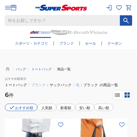
さらに絞り込む
スポーツ・カテゴリ
ブランド
セール
クーポン
バッグ
トートバッグ
商品一覧
おすすめ
順表示
トートバッグ
/
ブランド
ヤックパック
/
色
ブラック
の商品一覧
6
件
おすすめ順
人気順
新着順
安い順
高い順