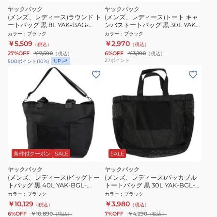
ヤックパック
ヤックパック
(メンズ、レディース)ラウンド ト
(メンズ、レディース)トート キャ
ートバッグ 黒 8L YAK-BAG-
ンバストートバッグ 黒 30L YAK-
25S005 BLK トート サブバッグ
BGL-26S007 BLK トートバッグ
カラー
：
ブラック
カラー
：
ブラック
手提げバッグ
手提げバッグ サブバッグ
￥5,509
￥2,970
（税込）
（税込）
27%OFF
￥7,590
6%OFF
￥3,190
（税込）
（税込）
27
ポイント
UP
500
ポイント
(
10
%)
条件付クーポン
SALE
SALE
ヤックパック
ヤックパック
(メンズ、レディース)ビッグトー
(メンズ、レディース)パッカブル
トバッグ 黒 40L YAK-BGL-
トートバッグ 黒 30L YAK-BGL-
26S010 BLK トート トートバッグ
26S006 BLK エコバッグ トート
カラー
：
ブラック
カラー
：
ブラック
大型
バッグ トート サブバッグ
￥10,129
￥3,980
（税込）
（税込）
6%OFF
￥10,890
7%OFF
￥4,290
（税込）
（税込）