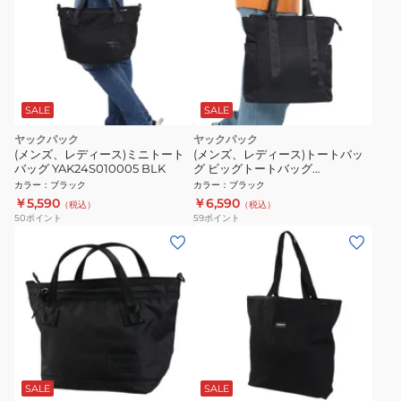
SALE
SALE
ヤックパック
ヤックパック
(メンズ、レディース)ミニトート
(メンズ、レディース)トートバッ
バッグ YAK24S010005 BLK
グ ビッグトートバッグ
YAK24S010004 BLK トート サブ
カラー
：
ブラック
カラー
：
ブラック
バッグ 手提げ 手持ち
￥5,590
￥6,590
（税込）
（税込）
50
ポイント
59
ポイント
SALE
SALE