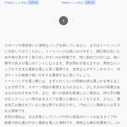
UP
UP
276
ポイント
(
3
%)
108
ポイント
(
3
%)
1
スポーツや普段使いに便利なバッグを探しているなら、まずはトートバッグ
に注目してみてください。トートバッグは肩にかけやすく、開口部が広いた
め中身が見やすく取り出しやすいのが特徴です。特に初めての方には、使い
勝手の良さが選ぶポイントになります。男女問わず使えますが、男性ならシ
ンプルで丈夫な素材を選ぶと長く愛用でき、女性ならデザインやカラー、内
ポケットの有無で使いやすさを重視すると良いでしょう。
トートバッグを選ぶ際には、まずどのくらいの荷物を持ち運ぶかを考えるこ
とが大切です。スポーツ用品や着替えを入れるなら、少し大きめの容量があ
るものがおすすめです。また、肩への負担を軽減したい場合は、持ち手の幅
が広くクッション性のあるタイプを選ぶと疲れにくくなります。さらに、撥
水加工が施されていると急な雨でも安心ですし、汚れにくい素材ならお手入
れも簡単です。
女性の場合は、冷え対策としてバッグの中に保温ポケットがあるタイプや、
軽量で持ち運びやすい素材を選ぶと便利です。男性なら耐久性重視でしっか