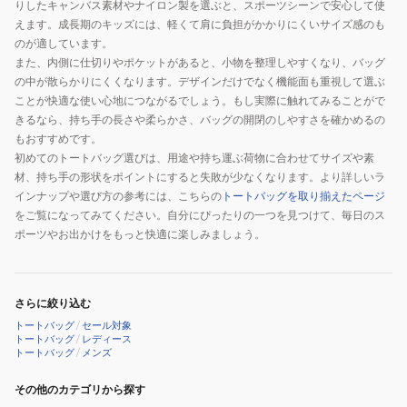
りしたキャンバス素材やナイロン製を選ぶと、スポーツシーンで安心して使
えます。成長期のキッズには、軽くて肩に負担がかかりにくいサイズ感のも
のが適しています。
また、内側に仕切りやポケットがあると、小物を整理しやすくなり、バッグ
の中が散らかりにくくなります。デザインだけでなく機能面も重視して選ぶ
ことが快適な使い心地につながるでしょう。もし実際に触れてみることがで
きるなら、持ち手の長さや柔らかさ、バッグの開閉のしやすさを確かめるの
もおすすめです。
初めてのトートバッグ選びは、用途や持ち運ぶ荷物に合わせてサイズや素
材、持ち手の形状をポイントにすると失敗が少なくなります。より詳しいラ
インナップや選び方の参考には、こちらの
トートバッグを取り揃えたページ
をご覧になってみてください。自分にぴったりの一つを見つけて、毎日のス
ポーツやお出かけをもっと快適に楽しみましょう。
さらに絞り込む
トートバッグ
/
セール対象
トートバッグ
/
レディース
トートバッグ
/
メンズ
その他のカテゴリから探す