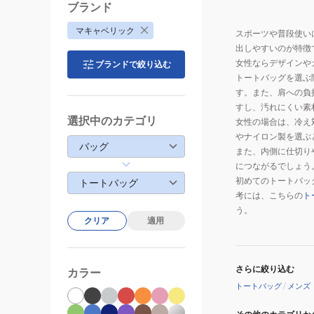
ニ
ブランド
シ
マキャベリック
ョ
スポーツや普段使い
出しやすいのが特徴
ル
女性ならデザインや
ブランドで絞り込む
ダ
トートバッグを選ぶ
ー
す。また、肩への負
肩
すし、汚れにくい素
掛
選択中のカテゴリ
女性の場合は、冷え
け
やナイロン製を選ぶ
バッグ
斜
また、内側に仕切り
につながるでしょう
め
初めてのトートバッ
トートバッグ
掛
考には、こちらの
ト
け
う。
サ
クリア
適用
コ
ッ
シ
さらに絞り込む
カラー
ュ
トートバッグ
/
メンズ
ポ