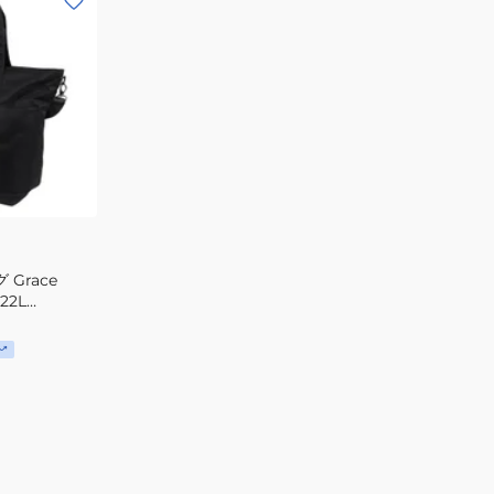
Grace
22L
大容量 トート 手
ッグ ファスナ