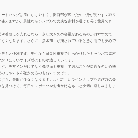
トートバッグは肩にかけやすく、開口部が広いため中身が見やすく取り
ず使えますが、男性ならシンプルで丈夫な素材を選ぶと長く愛用でき、
品や着替えを入れるなら、少し大きめの容量があるものがおすすめで
にくくなります。さらに、撥水加工が施されていると急な雨でも安心で
を選ぶと便利です。男性なら耐久性重視でしっかりしたキャンバス素材
かかりにくいサイズ感のものが適しています。
ます。デザインだけでなく機能面も重視して選ぶことが快適な使い心地
閉のしやすさを確かめるのもおすすめです。
にすると失敗が少なくなります。より詳しいラインナップや選び方の参
つを見つけて、毎日のスポーツやお出かけをもっと快適に楽しみましょ