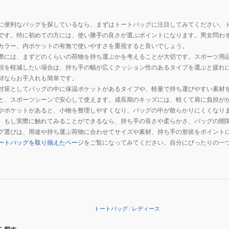
ッ
量
フ
ト
に便利なバッグを探しているなら、まずはトートバッグに注目してみてください。
ル
ー
です。特に初めての方には、使い勝手の良さが選ぶポイントになります。男女問わ
2WAY
ト
カラー、内ポケットの有無で使いやすさを重視すると良いでしょう。
黒
手
際には、まずどのくらいの荷物を持ち運ぶかを考えることが大切です。スポーツ用
12L
持
担を軽減したい場合は、持ち手の幅が広くクッション性のあるタイプを選ぶと疲れ
312610401BLK
ち
材ならお手入れも簡単です。
弱
手
対策としてバッグの中に保温ポケットがあるタイプや、軽量で持ち運びやすい素材
撥
提
と、スポーツシーンで安心して使えます。成長期のキッズには、軽くて肩に負担が
やポケットがあると、小物を整理しやすくなり、バッグの中が散らかりにくくなり
水
げ
。もし実際に触れてみることができるなら、持ち手の長さや柔らかさ、バッグの開
ボ
サ
グ選びは、用途や持ち運ぶ荷物に合わせてサイズや素材、持ち手の形状をポイント
ス
ブ
ートバッグを取り揃えたページ
をご覧になってみてください。自分にぴったりの一
ト
バ
ン
ッ
バ
グ
ッ
フ
グ
ァ
コ
ス
トートバッグ
/
レディース
ン
ナ