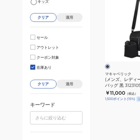
キッズ
ン
ズ、
クリア
適用
レ
デ
ィ
セール
ー
ブ
アウトレット
ス)
ラ
ッ
シ
クーポン対象
ク
ク
ョ
在庫あり
ル
マキャベリック
(メンズ、レディ
ダ
クリア
適用
バッグ 黒 312310
ー
ョルダー 肩掛け 
￥11,000
（税込）
バ
シュ ポシェット
1,500
ポイント
(
15
%)
ッ
キーワード
グ
黒
312310501BLK
ミ