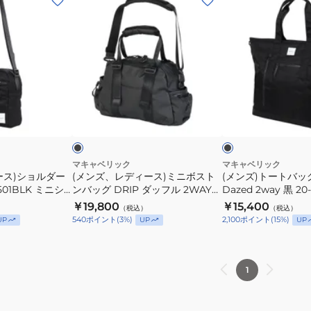
ン
ン
ズ、
ズ)
レ
ト
デ
ー
ィ
ト
ー
バ
ブ
ブ
ス)
ッ
ラ
ラ
ッ
ッ
ミ
グ
ク
ニ
Grace
ボ
Dazed
マキャベリック
マキャベリック
ース)ショルダー
(メンズ、レディース)ミニボスト
(メンズ)トートバッグ 
ス
2way
501BLK ミニシ
ンバッグ DRIP ダッフル 2WAY
Dazed 2way 黒 20-
ト
黒
斜め掛け サコッ
黒 12L 312610401BLK 弱撥水 ボ
312510201 BLK 
￥19,800
￥15,400
（税込）
（税込）
ン
20-
 ボディバッグ
ストンバッグ コンパクト
持ち 手提げ サブバ
540
ポイント
(
3
%)
2,100
ポイント
(
15
%)
UP
UP
UP
バ
22L
ー付き 撥水
ッ
312510201
グ
BLK
1
DRIP
大
ダ
容