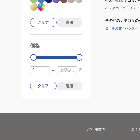
その他のカテゴリか
シ
バックパック・リュッ
ェ
ッ
その他のカテゴリの
クリア
適用
ト
セール対象
/
バックパ
ボ
デ
価格
99000
0
ィ
バ
ッ
グ
～
円
クリア
適用
ご利用案内
よく