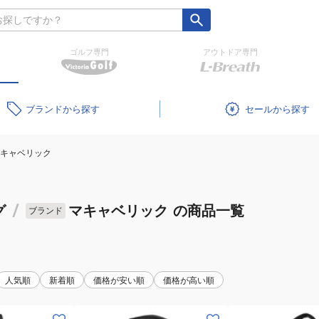
ゴルフ専門
アウトドア専門
ブランド
セール
キャベリック
グ
/
マキャベリック
の商品一覧
ブランド
人気順
新着順
価格が安い順
価格が高い順
(メ
(メ