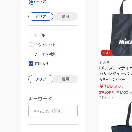
キッズ
クリア
適用
セール
アウトレット
SALE
クーポン対象
ミカサ
在庫あり
(メンズ、レディ
カサ レジャーバッグ
イビー MIKASA
クリア
適用
カラー
：
ネイビー
￥799
（税込）
27%OFF
￥1,100
（
7
ポイント
キーワード