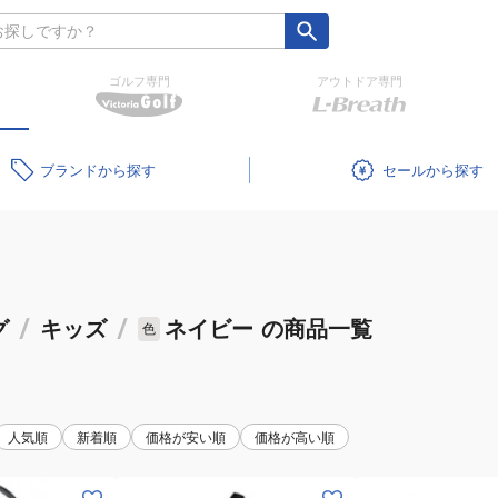
ゴルフ専門
アウトドア専門
ブランド
セール
グ
/
キッズ
/
ネイビー
の商品一覧
色
人気順
新着順
価格が安い順
価格が高い順