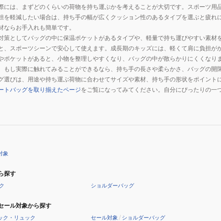
際には、まずどのくらいの荷物を持ち運ぶかを考えることが大切です。スポーツ用
担を軽減したい場合は、持ち手の幅が広くクッション性のあるタイプを選ぶと疲れ
材ならお手入れも簡単です。
対策としてバッグの中に保温ポケットがあるタイプや、軽量で持ち運びやすい素材
と、スポーツシーンで安心して使えます。成長期のキッズには、軽くて肩に負担が
やポケットがあると、小物を整理しやすくなり、バッグの中が散らかりにくくなり
。もし実際に触れてみることができるなら、持ち手の長さや柔らかさ、バッグの開
グ選びは、用途や持ち運ぶ荷物に合わせてサイズや素材、持ち手の形状をポイント
ートバッグを取り揃えたページ
をご覧になってみてください。自分にぴったりの一
対象
ら探す
ク
ショルダーバッグ
セール対象から探す
ック・リュック
セール対象
/
ショルダーバッグ