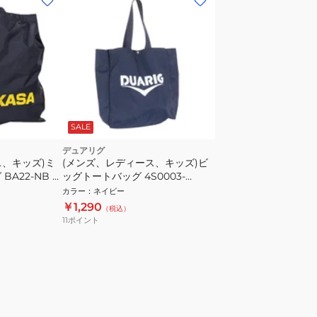
SALE
デュアリグ
ス、キッズ)ミ
(メンズ、レディース、キッズ)ビ
BA22-NB ネ
ッグトートバッグ 4S0003-
トートバッグ
LABG-921ST NVY
カラー
：
ネイビー
￥1,290
（税込）
11
ポイント