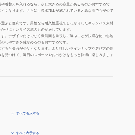
品や着替えを入れるなら、少し大きめの容量があるものがおすすめで
にくくなります。さらに、撥水加工が施されていると急な雨でも安心で
を選ぶと便利です。男性なら耐久性重視でしっかりしたキャンバス素材
かかりにくいサイズ感のものが適しています。
ます。デザインだけでなく機能面も重視して選ぶことが快適な使い心地
閉のしやすさを確かめるのもおすすめです。
にすると失敗が少なくなります。より詳しいラインナップや選び方の参
つを見つけて、毎日のスポーツやお出かけをもっと快適に楽しみましょ
すべて表示する
すべて表示する