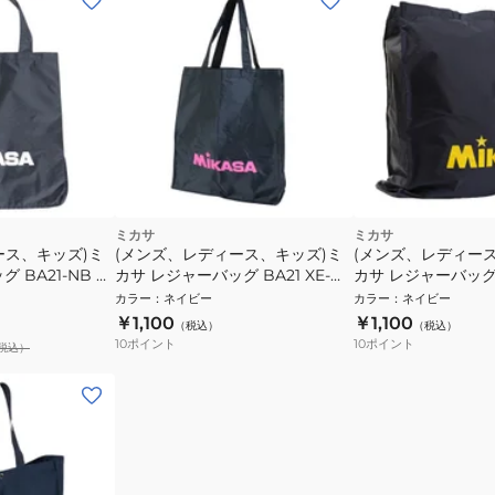
ミカサ
ミカサ
ース、キッズ)ミ
(メンズ、レディース、キッズ)ミ
(メンズ、レディー
 BA21-NB ネ
カサ レジャーバッグ BA21 XE-
カサ レジャーバッグ 
 トートバッグ
NBP ネイビー (ロゴ ピンク) トー
イビー MIKASA 
カラー
：
ネイビー
カラー
：
ネイビー
トバッグ
￥1,100
￥1,100
（税込）
（税込）
10
ポイント
10
ポイント
税込）