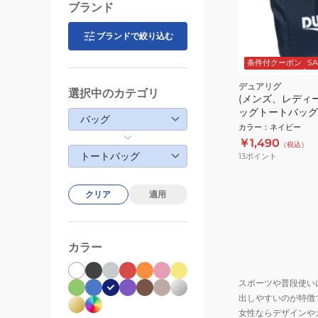
ブランド
ブランドで絞り込む
条件付クーポン
SA
デュアリグ
選択中のカテゴリ
(メンズ、レディ
ッグトートバッグ 5
バッグ
921ST NVY 紺 23
カラー
：
ネイビー
￥1,490
（税込）
トートバッグ
13
ポイント
クリア
適用
カラー
スポーツや普段使い
出しやすいのが特徴
女性ならデザインや