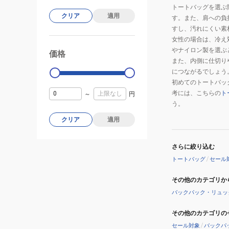
トートバッグを選ぶ
クリア
適用
す。また、肩への負
すし、汚れにくい素
女性の場合は、冷え
やナイロン製を選ぶ
価格
99000
0
また、内側に仕切り
につながるでしょう
初めてのトートバッ
考には、こちらの
ト
～
円
う。
クリア
適用
さらに絞り込む
トートバッグ
/
セール
その他のカテゴリか
バックパック・リュッ
その他のカテゴリの
セール対象
/
バックパ