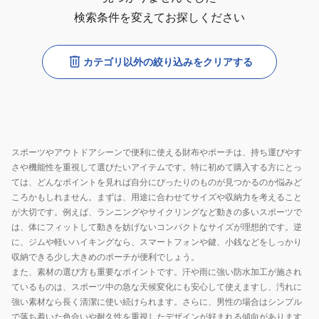
検索条件を変えてお探しください
カテゴリ以外の絞り込みをクリアする
スポーツやアウトドアシーンで便利に使える財布やポーチは、持ち運びやす
さや機能性を重視して選びたいアイテムです。特に初めて購入する方にとっ
ては、どんなポイントを見れば自分にぴったりのものが見つかるのか悩みど
ころかもしれません。まずは、用途に合わせてサイズや収納力を考えること
が大切です。例えば、ランニングやサイクリングなど動きの多いスポーツで
は、体にフィットして動きを妨げないコンパクトなサイズが理想的です。逆
に、ジムや軽いハイキングなら、スマートフォンや鍵、小銭などをしっかり
収納できる少し大きめのポーチが便利でしょう。
また、素材の選び方も重要なポイントです。汗や雨に強い防水加工が施され
ているものは、スポーツ中の急な天候変化にも安心して使えますし、汚れに
強い素材なら長く清潔に使い続けられます。さらに、男性の場合はシンプル
で落ち着いた色合いや耐久性を重視したデザインが好まれる傾向があります