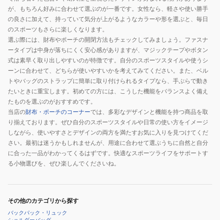
が、もちろん好みに合わせて選ぶのが一番です。女性なら、軽さや使い勝手
の良さに加えて、持っていて気分が上がるようなカラーや形を選ぶと、毎日
のスポーツもさらに楽しくなります。
選ぶ際には、財布やポーチの開閉方法もチェックしてみましょう。ファスナ
ータイプは中身が落ちにくく安心感がありますが、マジックテープやボタン
式は素早く取り出しやすいのが特徴です。自分のスポーツスタイルや使うシ
ーンに合わせて、どちらが使いやすいかを考えてみてください。また、ベル
トやバッグのストラップに簡単に取り付けられるタイプなら、手ぶらで動き
たいときに重宝します。初めての方には、こうした機能をバランスよく備え
たものを選ぶのがおすすめです。
当店の
財布・ポーチのコーナー
では、多彩なデザインと機能を持つ商品を取
り揃えております。ぜひ自分のスポーツスタイルや日常の使い方をイメージ
しながら、使いやすさとデザインの両方を満たすお気に入りを見つけてくだ
さい。最初は迷うかもしれませんが、用途に合わせて選ぶうちに自然と自分
に合った一品がわかってくるはずです。快適なスポーツライフをサポートす
る小物選びを、ぜひ楽しんでくださいね。
その他のカテゴリから探す
バックパック・リュック