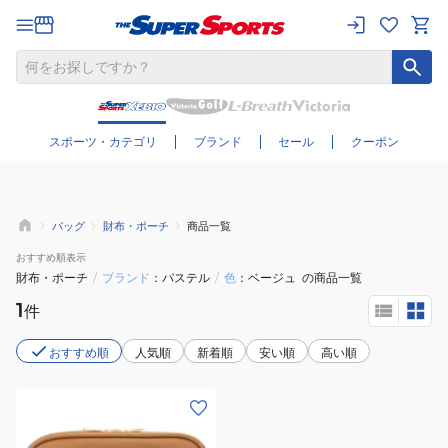
さらに絞り込む
スポーツ・カテゴリ
ブランド
セール
クーポン
バッグ
財布・ポーチ
商品一覧
おすすめ
順表示
財布・ポーチ
/
ブランド
パステル
/
色
ベージュ
の商品一覧
1
件
おすすめ順
人気順
新着順
安い順
高い順