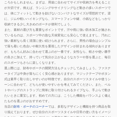
ころかもしれません。まずは、用途に合わせてサイズや収納力を考えること
が大切です。例えば、ランニングやサイクリングなど動きの多いスポーツで
は、体にフィットして動きを妨げないコンパクトなサイズが理想的です。逆
に、ジムや軽いハイキングなら、スマートフォンや鍵、小銭などをしっかり
収納できる少し大きめのポーチが便利でしょう。
また、素材の選び方も重要なポイントです。汗や雨に強い防水加工が施され
ているものは、スポーツ中の急な天候変化にも安心して使えますし、汚れに
強い素材なら長く清潔に使い続けられます。さらに、男性の場合はシンプル
で落ち着いた色合いや耐久性を重視したデザインが好まれる傾向があります
が、もちろん好みに合わせて選ぶのが一番です。女性なら、軽さや使い勝手
の良さに加えて、持っていて気分が上がるようなカラーや形を選ぶと、毎日
のスポーツもさらに楽しくなります。
選ぶ際には、財布やポーチの開閉方法もチェックしてみましょう。ファスナ
ータイプは中身が落ちにくく安心感がありますが、マジックテープやボタン
式は素早く取り出しやすいのが特徴です。自分のスポーツスタイルや使うシ
ーンに合わせて、どちらが使いやすいかを考えてみてください。また、ベル
トやバッグのストラップに簡単に取り付けられるタイプなら、手ぶらで動き
たいときに重宝します。初めての方には、こうした機能をバランスよく備え
たものを選ぶのがおすすめです。
当店の
財布・ポーチのコーナー
では、多彩なデザインと機能を持つ商品を取
り揃えております。ぜひ自分のスポーツスタイルや日常の使い方をイメージ