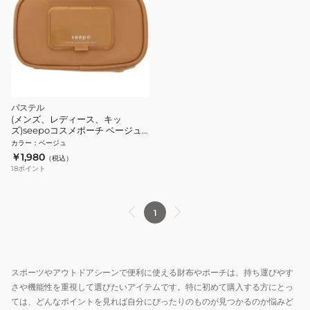
パステル
(メンズ、レディース、キッ
ズ)seepoコスメポーチ ベージュ
S2289849
カラー
：
ベージュ
￥1,980
（税込）
18
ポイント
1
スポーツやアウトドアシーンで便利に使える財布やポーチは、持ち運びやす
さや機能性を重視して選びたいアイテムです。特に初めて購入する方にとっ
ては、どんなポイントを見れば自分にぴったりのものが見つかるのか悩みど