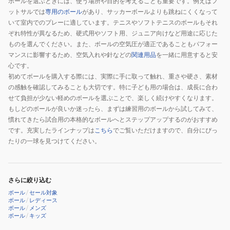
ボールを選ぶときには、使う場所や目的を考えることも重要です。例えばフ
ボ
ットサルでは
専用のボール
があり、サッカーボールよりも跳ねにくくなって
ー
いて室内でのプレーに適しています。テニスやソフトテニスのボールもそれ
ル
ぞれ特性が異なるため、硬式用やソフト用、ジュニア向けなど用途に応じた
9426352
ものを選んでください。また、ボールの空気圧が適正であることもパフォー
LPBBWTT5SI18
マンスに影響するため、空気入れや針などの
関連用品
を一緒に用意すると安
心です。
初めてボールを購入する際には、実際に手に取って触れ、重さや硬さ、素材
の感触を確認してみることも大切です。特に子ども用の場合は、成長に合わ
せて負担が少ない軽めのボールを選ぶことで、楽しく続けやすくなります。
もしどのボールが良いか迷ったら、まずは練習用のボールから試してみて、
慣れてきたら試合用の本格的なボールへとステップアップするのがおすすめ
です。充実したラインナップは
こちら
でご覧いただけますので、自分にぴっ
たりの一球を見つけてください。
さらに絞り込む
ボール
/
セール対象
ボール
/
レディース
ボール
/
メンズ
ボール
/
キッズ