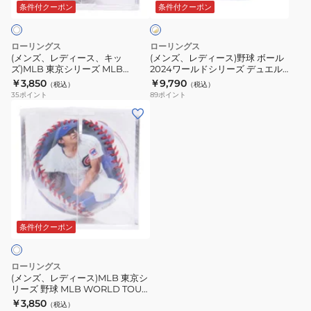
ス、
ス)
カ
ズ
条件付クーポン
条件付クーポン
イ
ト
キ
野
ボ
チ
×
ッ
球
ー
ャ
ゴ
ローリングス
ローリングス
ズ)MLB
ボ
ー
ル
ン
(メンズ、レディース、キッ
(メンズ、レディース)野球 ボール
ル
ズ)MLB 東京シリーズ MLB
2024ワールドシリーズ デュエル
東
ー
日
ピ
ド
WORLD TOUR TOKYO SERIES
ボール キューブ R00710003-
￥3,850
￥9,790
（税込）
（税込）
京
ル
本
オ
鈴木誠也選手 レプリカボール
WSBB24DL-R
35
ポイント
89
ポイント
9426504 LPBBWTT5SS27
シ
2024
代
ン
(メ
リ
ワ
表
ボ
ン
ー
ー
キ
ー
ズ、
ズ
ル
ュ
ル
レ
MLB
ド
ー
キ
デ
WORLD
シ
ブ
ュ
ィ
TOUR
リ
入
ー
ー
TOKYO
ー
り
ブ
ス)MLB
条件付クーポン
SERIES
ズ
LPBBWBC26J
R00710002-
東
鈴
デ
WSBB24CHMP-
京
ローリングス
木
ュ
R
シ
(メンズ、レディース)MLB 東京シ
誠
エ
リーズ 野球 MLB WORLD TOUR
リ
TOKYO SERIES 今永昇太選手 レ
￥3,850
也
ル
（税込）
ー