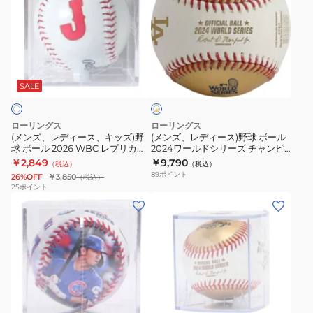
ズ、
ズ、
レ
レ
デ
デ
ィ
ィ
ホ
ー
ー
ワ
ス、
ス)
SALE
イ
ト
キ
野
×
ッ
球
ゴ
ローリングス
ローリングス
ズ)
ボ
ー
(メンズ、レディース、キッズ)野
(メンズ、レディース)野球 ボール
ル
球 ボール 2026 WBC レプリカボ
2024ワールドシリーズ チャンピ
野
ー
ド
ール 日本代表 キューブ入り
オンボール キューブ
￥2,849
￥9,790
（税込）
（税込）
球
ル
LPBBWBC26J
R00710002-WSBB24CHMP-R
89
ポイント
26%OFF
￥3,850
（税込）
ボ
2024
25
ポイント
(メ
(メ
ー
ワ
ン
ン
ル
ー
ズ、
ズ、
2026
ル
レ
レ
WBC
ド
デ
デ
レ
シ
ィ
ィ
プ
リ
ホ
ー
ー
リ
ー
ワ