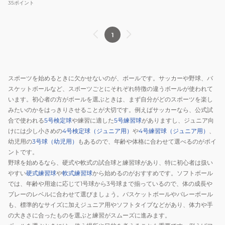
プリカボール 9426352
35
ポイント
選
ボ
LPBBWTT5SI18
ズ
手
ー
野
レ
ル
球
1
プ
キ
MLB
リ
ュ
WORLD
カ
ー
TOUR
スポーツを始めるときに欠かせないのが、ボールです。サッカーや野球、バ
ボ
ブ
TOKYO
スケットボールなど、スポーツごとにそれぞれ特徴の違うボールが使われて
ー
R00710003-
SERIES
います。初心者の方がボールを選ぶときは、まず自分がどのスポーツを楽し
ル
WSBB24DL-
今
みたいのかをはっきりさせることが大切です。例えばサッカーなら、公式試
9426504
R
永
合で使われる
5号検定球
や練習に適した
5号練習球
がありますし、ジュニア向
LPBBWTT5SS27
昇
けには少し小さめの
4号検定球（ジュニア用）
や
4号練習球（ジュニア用）
、
幼児用の
3号球（幼児用）
もあるので、年齢や体格に合わせて選べるのがポイ
太
ントです。
選
野球を始めるなら、硬式や軟式の試合球と練習球があり、特に初心者は扱い
手
やすい
硬式練習球
や
軟式練習球
から始めるのがおすすめです。ソフトボール
レ
では、年齢や用途に応じて1号球から3号球まで揃っているので、体の成長や
プ
プレーのレベルに合わせて選びましょう。バスケットボールやバレーボール
リ
も、標準的なサイズに加えジュニア用やソフトタイプなどがあり、体力や手
カ
の大きさに合ったものを選ぶと練習がスムーズに進みます。