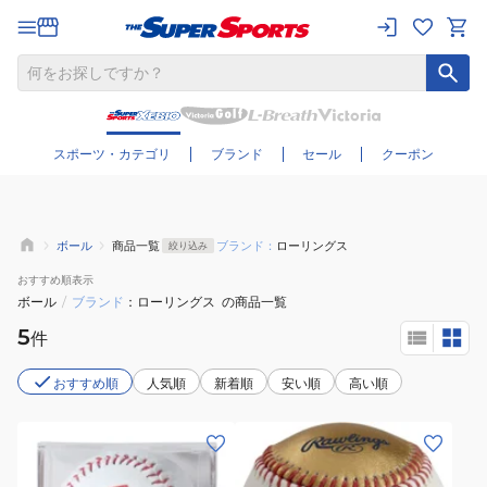
さらに絞り込む
スポーツ・カテゴリ
ブランド
セール
クーポン
ボール
商品一覧
ブランド：
ローリングス
絞り込み
おすすめ
順表示
ボール
/
ブランド
ローリングス
の商品一覧
5
件
おすすめ順
人気順
新着順
安い順
高い順
(メ
(メ
ン
ン