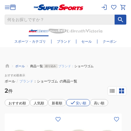
さらに絞り込む
スポーツ・カテゴリ
ブランド
セール
クーポン
ボール
商品一覧
ブランド：
ショーワゴム
絞り込み
おすすめ
順表示
ボール
/
ブランド
ショーワゴム
の商品一覧
2
件
おすすめ順
人気順
新着順
安い順
高い順
(メ
(メ
ン
ン