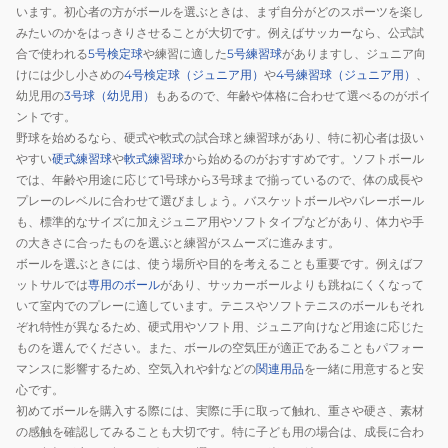
カ
カ
います。初心者の方がボールを選ぶときは、まず自分がどのスポーツを楽し
エ
エ
みたいのかをはっきりさせることが大切です。例えばサッカーなら、公式試
合で使われる
5号検定球
や練習に適した
5号練習球
がありますし、ジュニア向
ム
ム
けには少し小さめの
4号検定球（ジュニア用）
や
4号練習球（ジュニア用）
、
練
公
幼児用の
3号球（幼児用）
もあるので、年齢や体格に合わせて選べるのがポイ
習
認
ントです。
球
球
野球を始めるなら、硬式や軟式の試合球と練習球があり、特に初心者は扱い
M40021
M30021
やすい
硬式練習球
や
軟式練習球
から始めるのがおすすめです。ソフトボール
自
自
では、年齢や用途に応じて1号球から3号球まで揃っているので、体の成長や
主
主
プレーのレベルに合わせて選びましょう。バスケットボールやバレーボール
も、標準的なサイズに加えジュニア用やソフトタイプなどがあり、体力や手
練
練
の大きさに合ったものを選ぶと練習がスムーズに進みます。
ボールを選ぶときには、使う場所や目的を考えることも重要です。例えばフ
ットサルでは
専用のボール
があり、サッカーボールよりも跳ねにくくなって
いて室内でのプレーに適しています。テニスやソフトテニスのボールもそれ
ぞれ特性が異なるため、硬式用やソフト用、ジュニア向けなど用途に応じた
ものを選んでください。また、ボールの空気圧が適正であることもパフォー
マンスに影響するため、空気入れや針などの
関連用品
を一緒に用意すると安
心です。
初めてボールを購入する際には、実際に手に取って触れ、重さや硬さ、素材
の感触を確認してみることも大切です。特に子ども用の場合は、成長に合わ