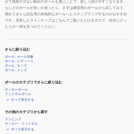
せて負担が少ない軽めのボールを選ぶことで、楽しく続けやすくなります。
もしどのボールが良いか迷ったら、まずは練習用のボールから試してみて、
慣れてきたら試合用の本格的なボールへとステップアップするのがおすすめ
です。充実したラインナップは
こちら
でご覧いただけますので、自分にぴっ
たりの一球を見つけてください。
さらに絞り込む
ボール
/
セール対象
ボール
/
レディース
ボール
/
キッズ
ボール
/
メンズ
ボールのカテゴリでさらに絞り込む
サッカーボール
フットサルボール
すべて表示する
その他のカテゴリから探す
ランニング
サッカー・フットサル
すべて表示する