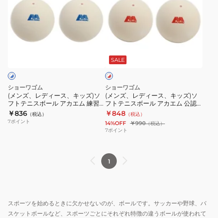
ズ、
ズ、
レ
レ
デ
デ
ィ
ィ
ホ
ー
ー
ワ
ス、
ス、
SALE
イ
ト
キ
キ
×
ッ
ッ
レ
ショーワゴム
ショーワゴム
ズ)
ズ)
ッ
(メンズ、レディース、キッズ)ソ
(メンズ、レディース、キッズ)ソ
ド
フトテニスボール アカエム 練習
フトテニスボール アカエム 公認
ソ
ソ
球 M40021 自主練
球 M30021 自主練
￥836
￥848
（税込）
（税込）
フ
フ
7
ポイント
14%OFF
￥990
（税込）
ト
ト
7
ポイント
テ
テ
ニ
ニ
1
ス
ス
ボ
ボ
ー
ー
ル
ル
スポーツを始めるときに欠かせないのが、ボールです。サッカーや野球、バ
ア
ア
スケットボールなど、スポーツごとにそれぞれ特徴の違うボールが使われて