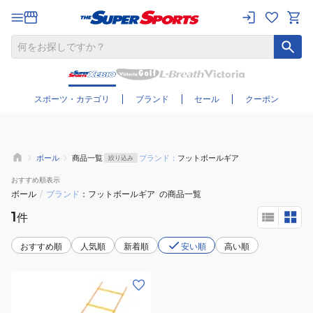
さらに絞り込む
スポーツ・カテゴリ
ブランド
セール
クーポン
ボール
商品一覧
ブランド：
フットボールギア
絞り込み
おすすめ
順表示
ボール
/
ブランド
フットボールギア
の商品一覧
1
件
おすすめ順
人気順
新着順
安い順
高い順
(メ
ン