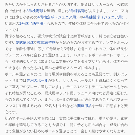
TKC-
みたいのかをはっきりさせることが大切です。例えばサッカーなら、公式試
MJT-
合で使われる
5号検定球
や練習に適した
5号練習球
がありますし、ジュニア向
02
けには少し小さめの
4号検定球（ジュニア用）
や
4号練習球（ジュニア用）
、
幼児用の
3号球（幼児用）
もあるので、年齢や体格に合わせて選べるのがポイ
ントです。
野球を始めるなら、硬式や軟式の試合球と練習球があり、特に初心者は扱い
やすい
硬式練習球
や
軟式練習球
から始めるのがおすすめです。ソフトボール
では、年齢や用途に応じて1号球から3号球まで揃っているので、体の成長や
プレーのレベルに合わせて選びましょう。バスケットボールやバレーボール
も、標準的なサイズに加えジュニア用やソフトタイプなどがあり、体力や手
の大きさに合ったものを選ぶと練習がスムーズに進みます。
ボールを選ぶときには、使う場所や目的を考えることも重要です。例えばフ
ットサルでは
専用のボール
があり、サッカーボールよりも跳ねにくくなって
いて室内でのプレーに適しています。テニスやソフトテニスのボールもそれ
ぞれ特性が異なるため、硬式用やソフト用、ジュニア向けなど用途に応じた
ものを選んでください。また、ボールの空気圧が適正であることもパフォー
マンスに影響するため、空気入れや針などの
関連用品
を一緒に用意すると安
心です。
初めてボールを購入する際には、実際に手に取って触れ、重さや硬さ、素材
の感触を確認してみることも大切です。特に子ども用の場合は、成長に合わ
せて負担が少ない軽めのボールを選ぶことで、楽しく続けやすくなります。