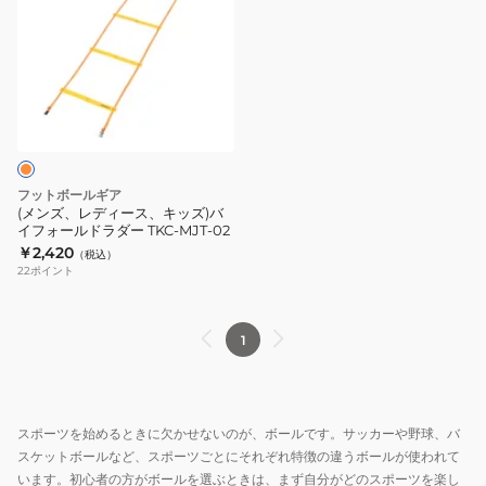
ズ、
レ
デ
ィ
ー
ス、
キ
ッ
フットボールギア
ズ)
(メンズ、レディース、キッズ)バ
イフォールドラダー TKC-MJT-02
バ
￥2,420
（税込）
イ
22
ポイント
フ
ォ
ー
1
ル
ド
ラ
スポーツを始めるときに欠かせないのが、ボールです。サッカーや野球、バ
ダ
スケットボールなど、スポーツごとにそれぞれ特徴の違うボールが使われて
ー
います。初心者の方がボールを選ぶときは、まず自分がどのスポーツを楽し