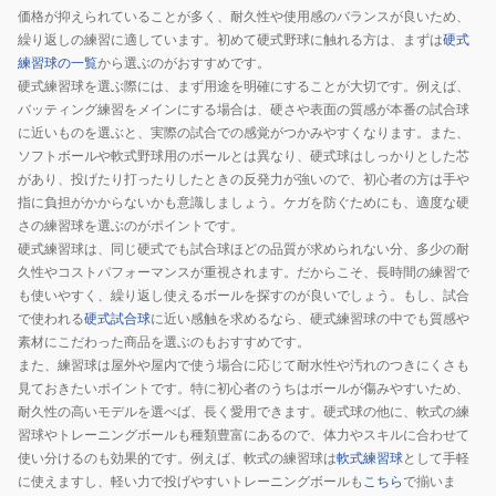
レ
価格が抑えられていることが多く、耐久性や使用感のバランスが良いため、
ン
繰り返しの練習に適しています。初めて硬式野球に触れる方は、まずは
硬式
シ
練習球の一覧
から選ぶのがおすすめです。
硬式練習球を選ぶ際には、まず用途を明確にすることが大切です。例えば、
ュ
バッティング練習をメインにする場合は、硬さや表面の質感が本番の試合球
ウ
に近いものを選ぶと、実際の試合での感覚がつかみやすくなります。また、
キ
ソフトボールや軟式野球用のボールとは異なり、硬式球はしっかりとした芯
ュ
があり、投げたり打ったりしたときの反発力が強いので、初心者の方は手や
ウ
指に負担がかからないかも意識しましょう。ケガを防ぐためにも、適度な硬
自
さの練習球を選ぶのがポイントです。
主
硬式練習球は、同じ硬式でも試合球ほどの品質が求められない分、多少の耐
久性やコストパフォーマンスが重視されます。だからこそ、長時間の練習で
練
も使いやすく、繰り返し使えるボールを探すのが良いでしょう。もし、試合
BB303
で使われる
硬式試合球
に近い感触を求めるなら、硬式練習球の中でも質感や
素材にこだわった商品を選ぶのもおすすめです。
また、練習球は屋外や屋内で使う場合に応じて耐水性や汚れのつきにくさも
見ておきたいポイントです。特に初心者のうちはボールが傷みやすいため、
耐久性の高いモデルを選べば、長く愛用できます。硬式球の他に、軟式の練
習球やトレーニングボールも種類豊富にあるので、体力やスキルに合わせて
使い分けるのも効果的です。例えば、軟式の練習球は
軟式練習球
として手軽
に使えますし、軽い力で投げやすいトレーニングボールも
こちら
で揃いま