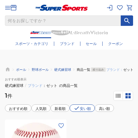
さらに絞り込む
スポーツ・カテゴリ
ブランド
セール
クーポン
ボール
野球ボール
硬式練習球
商品一覧
ブランド：
ゼット
絞り込み
おすすめ
順表示
硬式練習球
/
ブランド
ゼット
の商品一覧
1
件
おすすめ順
人気順
新着順
安い順
高い順
(メ
ン