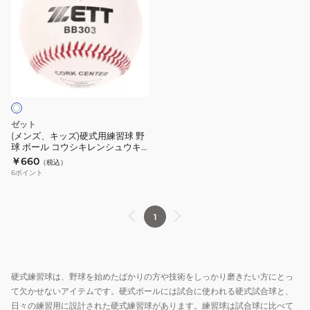
ズ、
キ
ッ
ズ)
硬
式
用
練
ゼット
習
(メンズ、キッズ)硬式用練習球 野
球 ボール コウシキレンシュウキ
球
ュウ 自主練 BB303
￥660
（税込）
野
6
ポイント
球
ボ
ー
1
ル
コ
ウ
硬式練習球は、野球を始めたばかりの方や技術をしっかり磨きたい方にとっ
シ
て欠かせないアイテムです。硬式ボールには試合に使われる硬式試合球と、
キ
日々の練習用に設計された硬式練習球があります。練習球は試合球に比べて