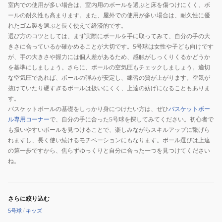
室内での使用が多い場合は、室内用のボールを選ぶと床を傷つけにくく、ボ
練
ールの耐久性も高まります。また、屋外での使用が多い場合は、耐久性に優
屋
れたゴム製を選ぶと長く使えて経済的です。
外
選び方のコツとしては、まず実際にボールを手に取ってみて、自分の手の大
室
きさに合っているか確かめることが大切です。5号球は女性や子ども向けです
が、手の大きさや握力には個人差があるため、感触がしっくりくるかどうか
外
を基準にしましょう。さらに、ボールの空気圧もチェックしましょう。適切
な空気圧であれば、ボールの弾みが安定し、練習の質が上がります。空気が
抜けていたり硬すぎるボールは扱いにくく、上達の妨げになることもありま
す。
バスケットボールの基礎をしっかり身につけたい方は、ぜひ
バスケットボー
ル専用コーナー
で、自分の手に合った5号球を探してみてください。初心者で
も扱いやすいボールを見つけることで、楽しみながらスキルアップに繋げら
れますし、長く使い続けるモチベーションにもなります。ボール選びは上達
の第一歩ですから、焦らずゆっくりと自分に合った一つを見つけてください
ね。
さらに絞り込む
5号球
/
キッズ