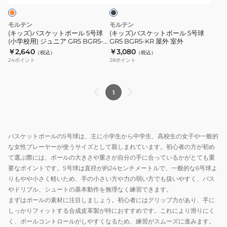
JB5000
BG5000
ク
ボ
ボ
B5C5000
B5G5000
ー
ー
モルテン
モルテン
自
自
ル
ル
(キッズ)バスケットボール 5号球
(キッズ)バスケットボール 5号球
主
主
(小学校用) ジュニア GR5 BGR5-
GR5 BGR5-KR 屋外 室外
5
5
OI 自主練 屋外 室外
￥2,640
￥3,080
練
練
（税込）
（税込）
号
号
24
ポイント
28
ポイント
球
球
(小
GR5
学
BGR5-
1
校
KR
用)
屋
ジ
外
バスケットボールの5号球は、主に小学生から中学生、高校生の女子や一般的
ュ
室
な女性プレーヤーが使うサイズとして親しまれています。初心者の方が初め
ニ
外
て選ぶ際には、ボールの大きさや重さが自分の手に合っているかがとても重
ア
要なポイントです。5号球は直径が約24センチメートルで、一般的な6号球よ
GR5
りもやや小さく軽いため、手の小さい方や力の弱い方でも扱いやすく、パス
BGR5-
やドリブル、シュートの基本動作を無理なく練習できます。
まずはボールの素材に注目しましょう。初心者にはグリップ力があり、手に
OI
しっかりフィットする合成皮革製が特におすすめです。これにより滑りにく
自
く、ボールコントロールがしやすくなるため、練習がスムーズに進みます。
主