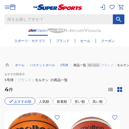
さらに絞り込む
スポーツ・カテゴリ
ブランド
セール
クーポン
ボール
バスケットボール
5号球
商品一覧
ブランド：
モルテ
絞り込み
おすすめ
順表示
5号球
/
ブランド
モルテン
の商品一覧
4
件
おすすめ順
人気順
新着順
安い順
高い順
(キ
(キ
ッ
ッ