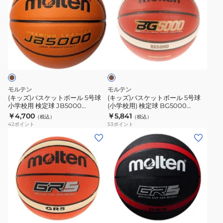
ズ)
ズ)
バ
バ
ス
ス
ケ
ケ
ブ
ッ
ッ
ラ
ト
ト
ウ
ン
ボ
ボ
ー
ー
モルテン
モルテン
ル
ル
(キッズ)バスケットボール 5号球
(キッズ)バスケットボール 5号球
小学校用 検定球 JB5000
(小学校用) 検定球 BG5000
5
5
B5C5000 自主練
B5G5000 自主練
￥4,700
￥5,841
（税込）
（税込）
号
号
42
ポイント
53
ポイント
球
球
(キ
(キ
小
(小
ッ
ッ
学
学
ズ)
ズ)
校
校
バ
バ
用
用)
ス
ス
検
検
ケ
ケ
ブ
定
定
ッ
ッ
ラ
球
球
ト
ト
ッ