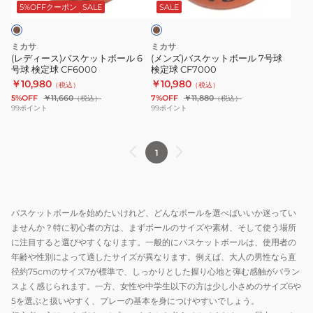
ケ
ト
ウ
5%OFFクーポン
SALE
SALE
ン
ッ
ボ
ト
ー
ミカサ
ミカサ
ボ
ル
(レディース)バスケットボール 6
(メンズ)バスケットボール 7号球
号球 検定球 CF6000
検定球 CF7000
ー
7
￥10,980
￥10,980
（税込）
（税込）
ル
号
5%OFF
￥11,660
7%OFF
￥11,880
（税込）
（税込）
6
球
99
ポイント
99
ポイント
号
検
球
定
1
検
球
定
CF7000
球
CF6000
バスケットボールを始めたいけれど、どんなボールを選べばいいか迷ってい
ませんか？特に初心者の方は、まずボールのサイズや素材、そして使う場所
に注目すると選びやすくなります。一般的にバスケットボールは、使用者の
年齢や性別によって適したサイズが異なります。例えば、大人の男性なら直
径約75cmのサイズ7が標準で、しっかりとした握り心地と弾む感触がバラン
スよく感じられます。一方、女性や中学生以下の方は少し小さめのサイズ6や
5を選ぶと扱いやすく、プレーの基本を身につけやすいでしょう。