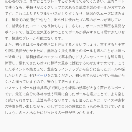
初心者の方は、まずどこでプレーするかを考えてみてください。屋内コート
で使うなら、手触りがよくグリップ力のある合成皮革製のボールがおすすめ
です。これによりドリブルやパスがしやすくなり、練習がスムーズに進みま
す。屋外での使用が中心なら、耐久性に優れたゴム製のボールが適してい
て、舗装されたコートでも長持ちします。さらに、ボールの空気圧も重要な
ポイントで、適正な空気圧を保つことでボールが弾みすぎたり硬すぎたりせ
ず、快適なプレーが可能になります。
また、初心者はボールの重さにも注目すると良いでしょう。重すぎると手首
や腕に負担がかかるため、無理なく扱える重さのボールを選ぶことが上達へ
の近道です。最初は軽めのモデルで基本的なドリブルやシュートを繰り返し
練習し、慣れてきたら徐々に標準の重さに挑戦するのがおすすめです。こう
したポイントを踏まえて、豊富なラインナップから自分に合ったボールを探
したいときは、ぜひ
ページ
をご覧ください。初心者でも扱いやすい商品がた
くさん揃っていますので、安心して選べますよ。
バスケットボールは道具選びで楽しさや練習の効率が大きく変わるスポーツ
です。最初に自分の体格や使う環境に合ったボールを選ぶことで、より楽し
く続けられますし、上達も早くなります。もし迷ったときは、サイズや素材
の特徴を思い出しながら、少しずつ自分の感覚に合うものを見つけていきま
しょう。きっとあなたにぴったりの一球が見つかります。