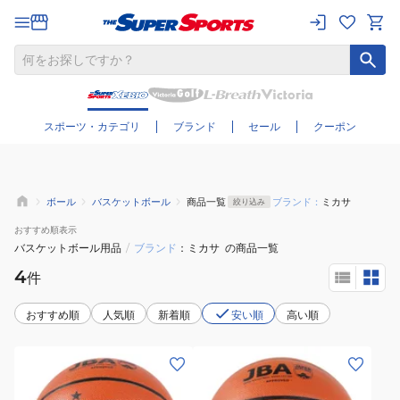
さらに絞り込む
スポーツ・カテゴリ
ブランド
セール
クーポン
ボール
バスケットボール
商品一覧
ブランド：
ミカサ
絞り込み
おすすめ
順表示
バスケットボール用品
/
ブランド
ミカサ
の商品一覧
4
件
おすすめ順
人気順
新着順
安い順
高い順
(レ
(メ
デ
ン