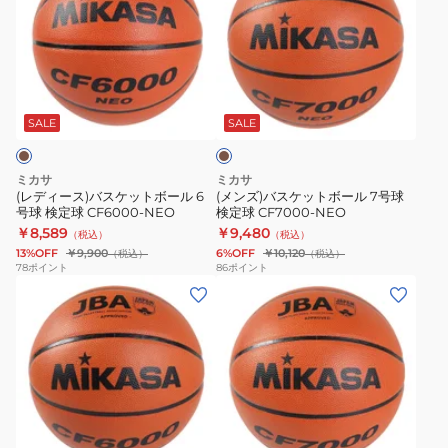
ィ
ズ)
ー
バ
ス)
ス
バ
ケ
ブ
ス
ッ
ラ
ケ
ト
ウ
SALE
SALE
ン
ッ
ボ
ト
ー
ミカサ
ミカサ
ボ
ル
(レディース)バスケットボール 6
(メンズ)バスケットボール 7号球
号球 検定球 CF6000-NEO
検定球 CF7000-NEO
ー
7
￥8,589
￥9,480
（税込）
（税込）
ル
号
13%OFF
￥9,900
6%OFF
￥10,120
（税込）
（税込）
6
球
78
ポイント
86
ポイント
(レ
(メ
号
検
デ
ン
球
定
ィ
ズ)
検
球
ー
バ
定
CF7000-
ス)
ス
球
NEO
バ
ケ
CF6000-
ブ
ス
ッ
NEO
ラ