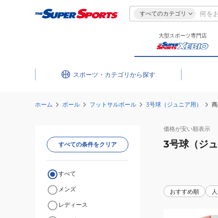
すべてのカテゴリ
大型スポーツ専門店
スポーツ・カテゴリ
ホーム
ボール
フットサルボール
3号球（ジュニア用）
商
価格が安い
順表示
3号球（ジ
すべての条件をクリア
すべて
メンズ
おすすめ順
人
レディース
(キ