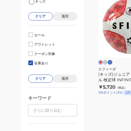
キッズ
ッ
ズ)
クリア
適用
ジ
ュ
ニ
セール
ア
グ
ブ
レ
アウトレット
レ
ル
フ
ッ
ー
ー
ド
ッ
クーポン対象
ト
在庫あり
サ
スフィーダ
(キッズ)ジュニア
ル
クリア
適用
ル 検定球 INFINI
ボ
26IM04
￥5,720
（税込）
ー
156
ポイント
(
3
%)
UP
ル
キーワード
検
定
球
INFINITO