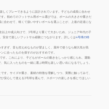
つ楽しくプレーできるように設計されています。子どもの成長に合わせ
です。初めてのフットサル用ボール選びでは、ボールの大きさや重さだ
減に合わせて、軽くて扱いやすいボールを選ぶことが、上達の近道にな
生以上や成人向けで、3号球より重くて大きいため、ジュニア年代の子
が、安全で楽しいフットサル経験につながります。詳しくは
4号球の特
みすぎず、音も控えめなものが望ましく、屋外で使うなら耐久性が高
ーンに合ったものを探すのがおすすめです。
計です。これにより、子どもがボールの動きをしっかり感じられ、運動
で、気に入ったものを一緒に選ぶ時間も楽しい思い出になるでしょう。
とです。サイズや重さ、素材の特徴を理解しつつ、実際に触ってみて、
ぜひ安心して使える3号球を選んで、スポーツの楽しさを感じてほしい