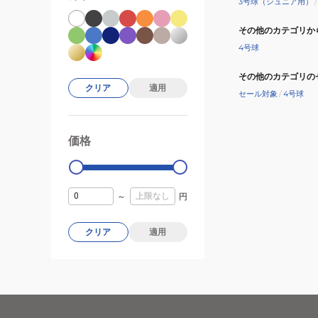
3号球（ジュニア用）
/
その他のカテゴリか
4号球
その他のカテゴリの
クリア
適用
セール対象
/
4号球
価格
99000
0
～
円
クリア
適用