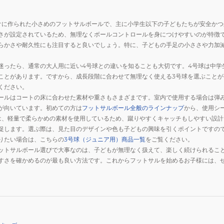
けに作られた小さめのフットサルボールで、主に小学生以下の子どもたちが安全か
さが設定されているため、無理なくボールコントロールを身につけやすいのが特徴
らかさや耐久性にも注目すると良いでしょう。特に、子どもの手足の小ささや力加
迷ったら、通常の大人用に近い4号球との違いを知ることも大切です。4号球は中学
ことがあります。ですから、成長段階に合わせて無理なく使える3号球を選ぶこと
ください。
ールはコートの床に合わせた素材や重さもさまざまです。室内で使用する場合は弾
が向いています。初めての方は
フットサルボール全般のラインナップ
から、使用シ
は、軽量で柔らかめの素材を使用しているため、蹴りやすくキャッチもしやすい設
促します。選ぶ際は、見た目のデザインや色も子どもの興味を引くポイントですの
りたい場合は、こちらの
3号球（ジュニア用）商品一覧
をご覧ください。
ットサルボール選びで大事なのは、子どもが無理なく扱えて、楽しく続けられるこ
すさを確かめるのが最も良い方法です。これからフットサルを始めるお子様には、