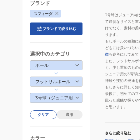
META
ブランド
SB-
スフィーダ
26IM04
3号球はジュニア向
て適切なサイズと重
けでなく、素材の柔
ブランドで絞り込む
ります。
もしボールの種類に
どもには扱いづらい
選択中のカテゴリ
徴
も参考にしてみて
また、フットサルボ
ボール
く、少し重めのもの
ジュニア用の3号球
神経や技術の発達を
フットサルボール
もしさらに詳しく知
最後に、初めてのフ
3号球（ジュニア用）
蹴った感触や握りや
と思います。
クリア
適用
さらに絞り込む
カラー