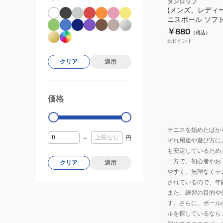
ダンロップ
ン
(メンズ、レディ
ニスボール ソフト
オ
個入り 195503
￥880
ー
（税込）
8
ポイント
プ
ン
クリア
適用
1
缶/2
球
価格
99000
0
入
DAOAYL2TIN
テニスを始めたばか
～
円
ぞれ用途や遊び方に
も安定しているため
一方で、初心者やお
クリア
適用
やすく、無理なくテ
されているので、年
また、練習の目的や
す。さらに、ボール
ルを探しているなら