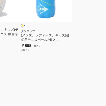
ル
ィ
セ
ー
イ
ン
ス、
エ
ト
キ
ジ
ッ
ェ
ス、キッズ)テ
ズ)
ダンロップ
ニス 練習球 2
ー
(メンズ、レディース、キッズ)硬
硬
式用テニスボール2個入
ム
式
DAOBYL2TIN
￥858
ス
（税込）
用
7
ポイント
プ
テ
レ
ニ
ミ
ス
ア
ボ
ム
ー
1
ル
缶
2
4
個
球
入
入
DAOBYL2TIN