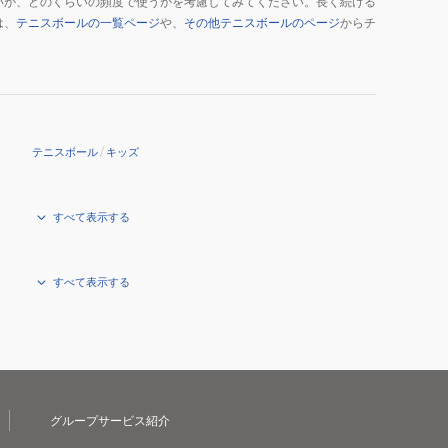
いか、どのくらいの頻度で使うかを考慮してみてください。長く続ける
は、
テニスボールの一覧ページ
や、
その他テニスボールのページ
からチ
テニスボール
/
キッズ
すべて表示する
すべて表示する
グループサービス紹介