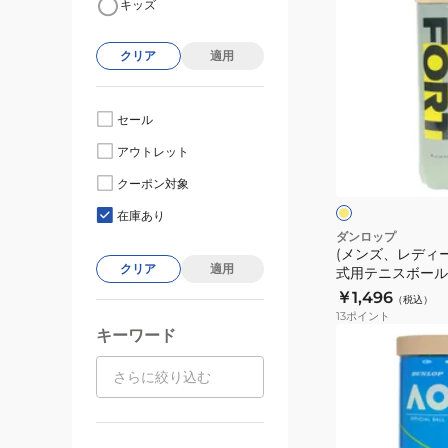
キッズ
ン
ズ、
クリア
適用
レ
デ
ィ
セール
ー
イ
アウトレット
ス、
エ
ロ
キ
クーポン対象
ー
ー
ッ
在庫あり
ズ)
ダンロップ
(メンズ、レディ
硬
クリア
適用
式用テニスボール
式
り DFCPFYLPT4
￥1,496
（税込）
用
13
ポイント
テ
キーワード
(メ
ニ
ン
ス
ズ、
ボ
レ
ー
デ