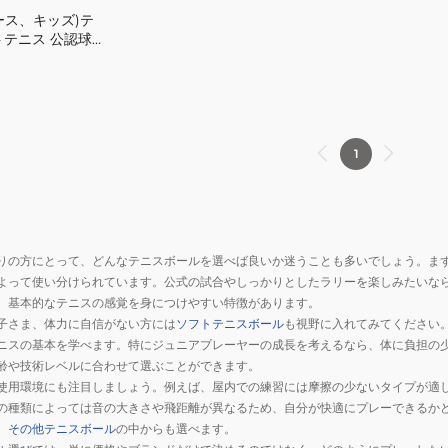
ニ
ース、キッズ)テ
テニス 公認球 2
ス
ボ
ー
ル
公
1
認
球
2
個
入
りの方にとって、どんなテニスボールを選べば良いか迷うことも多いでしょう。ま
り
よって使い分けられています。公式の試合やしっかりとしたラリーを楽しみたいな
、基本的なテニスの感覚を身につけやすい特徴があります。
DSTBMR2TIN
子さま、体力に自信がない方には
ソフトテニスボール
も視野に入れてみてください
自
ニスの基本を学べます。特にジュニアプレーヤーの成長を考えるなら、体に負担の
主
齢や技術レベルに合わせて選ぶことができます。
練
使用環境にも注目しましょう。例えば、屋内での練習には摩擦の少ないタイプが適
の種類によっては音の大きさや飛距離が異なるため、自分が快適にプレーできるか
、
その他テニスボール
の中からも選べます。