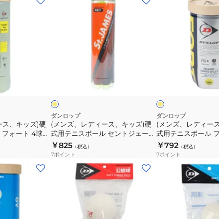
ン
ン
ズ、
ズ、
レ
レ
デ
デ
ィ
ィ
ー
ー
イ
イ
ス、
ス、
エ
エ
ロ
ロ
ロ
キ
キ
ー
ー
ッ
ッ
ズ)
ズ)
ダンロップ
ダンロップ
ース、キッズ)硬
(メンズ、レディース、キッズ)硬
(メンズ、レディー
硬
硬
 フォート 4球入
式用テニスボール セントジェーム
式用テニスボール フォ
式
式
TIN
ス 1缶 4球入り STJAMESJ4TIN
球入り DFORTFYL2
￥825
￥792
（税込）
（税込）
用
用
7
ポイント
7
ポイント
テ
テ
(メ
ニ
ニ
ン
ス
ス
ズ、
ボ
ボ
レ
ー
ー
デ