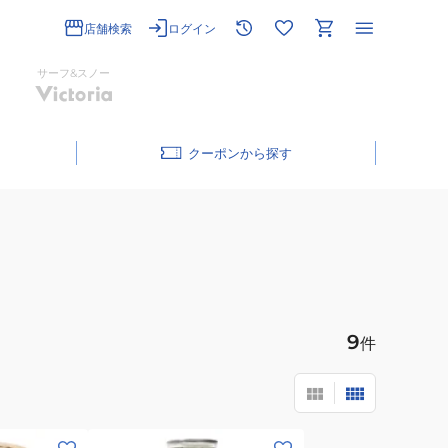
店舗検索
ログイン
サーフ&スノー
クーポン
9
件
(メ