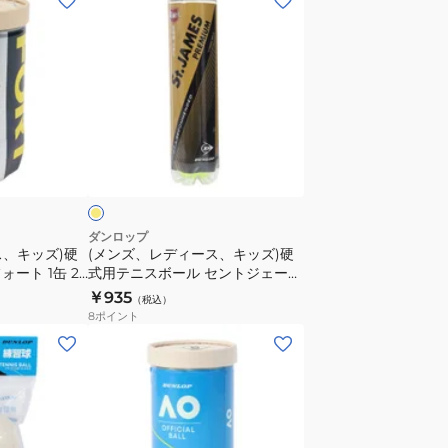
ン
ズ、
レ
デ
ィ
ー
イ
ス、
エ
キ
ッ
ズ)
ダンロップ
ス、キッズ)硬
(メンズ、レディース、キッズ)硬
硬
ート 1缶 2
式用テニスボール セントジェーム
式
TIN
スプレミアム 1缶 4球入り
￥935
（税込）
用
STJAMESPRMA4TIN
8
ポイント
テ
(メ
ニ
ン
ス
ズ、
ボ
レ
ー
デ