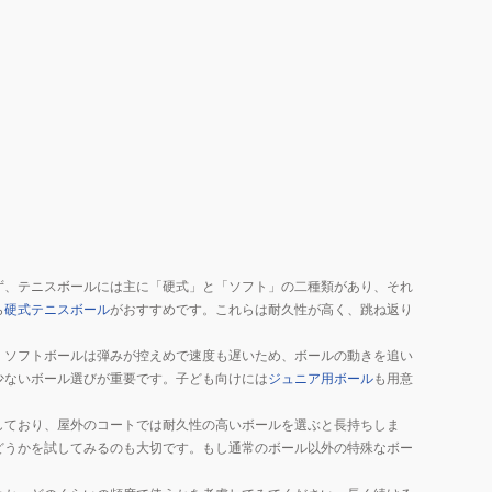
り
STJAMESPRMA4TIN
ず、テニスボールには主に「硬式」と「ソフト」の二種類があり、それ
ら
硬式テニスボール
がおすすめです。これらは耐久性が高く、跳ね返り
。ソフトボールは弾みが控えめで速度も遅いため、ボールの動きを追い
少ないボール選びが重要です。子ども向けには
ジュニア用ボール
も用意
しており、屋外のコートでは耐久性の高いボールを選ぶと長持ちしま
どうかを試してみるのも大切です。もし通常のボール以外の特殊なボー