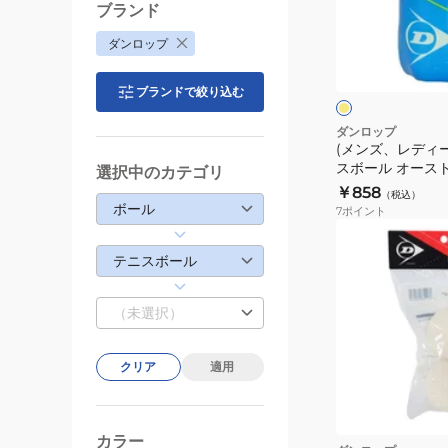
ル
ィ
ブランド
フ
ー
イ
ダンロップ
ォ
ス)
エ
ー
ロ
硬
ー
ブランドで絞り込む
ト
式
4
用
ダンロップ
球
(メンズ、レディ
テ
スボール オース
入
選択中のカテゴリ
ニ
ン 1缶/2球入 DAO
￥858
り
（税込）
ス
ボール
7
ポイント
DFCPFYLPT4TI
ボ
ー
テニスボール
ル
オ
（未選択）
ー
ス
ト
クリア
適用
ラ
リ
ア
カラー