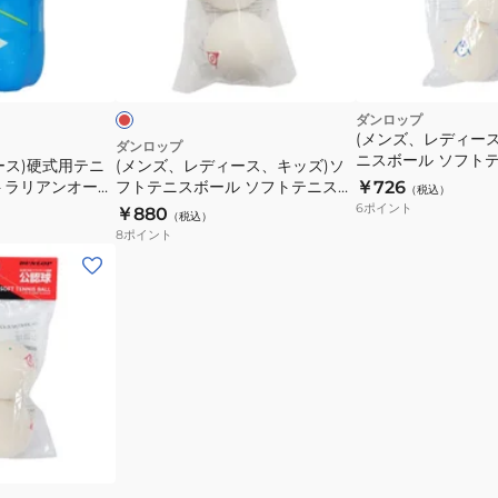
ル
ル
ィ
セ
フ
ー
レ
ン
ォ
ス、
ッ
ト
ー
ド
ロ
キ
ー
ジ
ト
ッ
ダンロップ
ェ
1
(メンズ、レディー
ズ)
ダンロップ
ニスボール ソフトテ
ー
缶
ース)硬式用テニ
(メンズ、レディース、キッズ)ソ
ソ
個入り 195516
トラリアンオープ
フトテニスボール ソフトテニスボ
￥726
ム
2
（税込）
フ
AYL2TIN
ール 公認球 2個入り
6
ポイント
￥880
ス
球
（税込）
ト
DSTBMR2TIN 自主練
8
ポイント
N
1
入
テ
缶
り
ニ
4
DFORTFYL2TIN
ス
球
ボ
入
ー
り
ル
STJAMESJ4TIN
ソ
フ
ト
テ