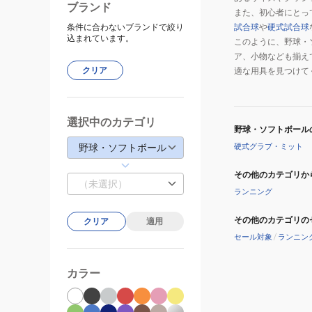
ブランド
また、初心者にとっ
条件に合わないブランドで絞り
試合球
や
硬式試合球
込まれています。
このように、野球・
ア、小物なども揃え
クリア
適な用具を見つけて
選択中のカテゴリ
野球・ソフトボール
野球・ソフトボール
硬式グラブ・ミット
その他のカテゴリか
（未選択）
ランニング
その他のカテゴリの
クリア
適用
セール対象
/
ランニン
カラー