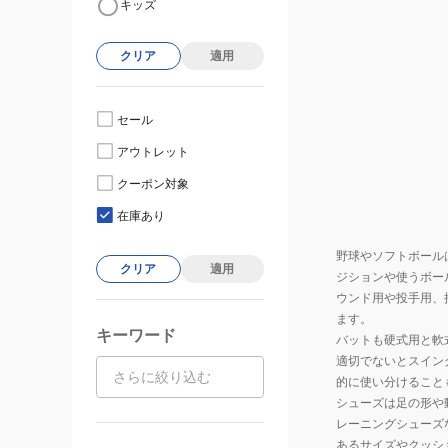
キッズ
クリア
適用
セール
アウトレット
クーポン対象
在庫あり
野球やソフトボール
クリア
適用
ジションや使うボー
ウンド用や投手用、
ます。
キーワード
バットも硬式用と軟
適切でないとスイン
的に使い分けること
シューズは足の形や
レーニングシューズ
あるサイズやクッシ