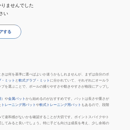
かりませんでした
さい
アする
ときは何を基準に選べばよいか迷うかもしれませんが、まずは自分のポ
ブ・ミット
と
軟式グラブ・ミット
に分かれていて、それぞれにオールラ
ラブを選ぶことで、ボールの捕りやすさや動きやすさが格段にアップし
用）
や
金属バット
から始めるのがおすすめです。バットは長さや重さが
た
トレーニング用バット
や
軟式トレーニング用バット
もあるので、段階
みて違和感がないかを確認することが大切です。ポイントスパイクやト
試してみると良いでしょう。特に子ども向けは成長を考え、少し余裕の