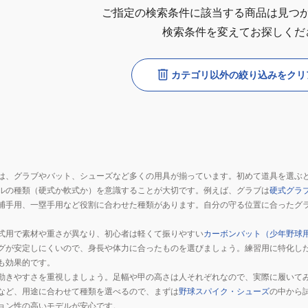
ご指定の検索条件に該当する商品は見つ
検索条件を変えてお探しくだ
カテゴリ以外の絞り込みをクリ
は、グラブやバット、シューズなど多くの用具が揃っています。初めて道具を選ぶ
ルの種類（硬式か軟式か）を意識することが大切です。例えば、グラブは
硬式グラ
捕手用、一塁手用など役割に合わせた種類があります。自分の守る位置に合ったグ
式用で素材や重さが異なり、初心者は軽くて振りやすい
カーボンバット（少年野球
グが安定しにくいので、身長や体力に合ったものを選びましょう。練習用に特化し
も効果的です。
動きやすさを重視しましょう。足幅や甲の高さは人それぞれなので、実際に履いて
など、用途に合わせて種類を選べるので、まずは
野球スパイク・シューズ
の中から
ョン性の高いモデルが安心です。