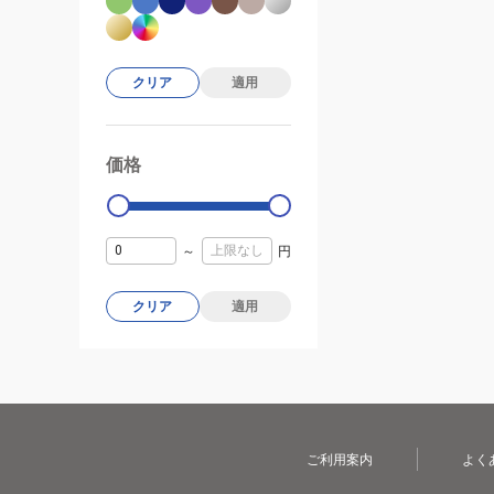
クリア
適用
価格
99000
0
～
円
クリア
適用
ご利用案内
よく