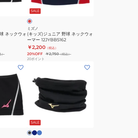
レ
ブ
野
ッ
2025
SALE
球
セ
ネ
レ
ッ
ミズノ
ク
野球 ネックウォ
(キッズ)ジュニア 野球 ネックウォ
ク
ーマー 12JYBB5162
シ
ウ
￥2,200
ョ
（税込）
ォ
20%OFF
￥2,750
込）
ン
（税込）
ー
20
ポイント
モ
マ
(メ
デ
ー
ン
ル
12JYBB5162
ズ、
1
レ
枚
デ
入
ィ
り
ー
ネ
ロ
ブ
12JYCX6214
イ
イ
ス)
ラ
ビ
ヤ
SALE
野
ル
球