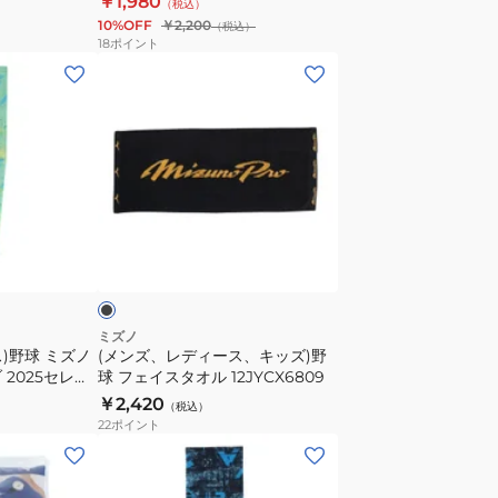
￥1,980
（税込）
ミ
ン
12JYBX6762
10%OFF
￥2,200
（税込）
ズ
ド
18
ポイント
ノ
ミ
(メ
セ
ズ
ン
レ
ノ
ズ、
ク
プ
レ
シ
ロ
デ
ョ
ヘ
ィ
ン
ア
ー
ブ
モ
バ
ス、
ラ
デ
ン
キ
ル
ド
ッ
12JYBX62
2024
ズ)
ミズノ
)野球 ミズノ
(メンズ、レディース、キッズ)野
ミ
野
2025セレク
球 フェイスタオル 12JYCX6809
ズ
球
り
￥2,420
（税込）
ノ
フ
22
ポイント
セ
ェ
(メ
レ
イ
ン
ク
ス