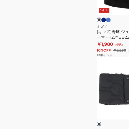
ネ
ロ
ブ
イ
イ
ニ
ラ
ビ
ヤ
ッ
SALE
ア
ー
ル
ク
ク
ネ
ブ
ル
ッ
ミズノ
ー
(キッズ)野球 ジ
ク
ーマー 12JYBB2
ウ
￥1,980
（税込）
ォ
10%OFF
￥2,200
（
ー
18
ポイント
マ
(メ
ー
ン
12JYBB22
ズ、
レ
デ
ィ
ー
ブ
ス)
ラ
ッ
野
ク
球