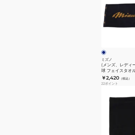
ズ、
8
レ
枚
デ
入
ィ
り
ー
ネ
1GJYA60000
ス、
イ
ビ
キ
ー
ブ
ッ
ズ)
ミズノ
(メンズ、レディ
野
球 フェイスタオル 1
球
￥2,420
（税込）
フ
22
ポイント
ェ
(キ
イ
ッ
ス
ズ)
タ
野
オ
球
ル
ジ
12JYCX6814
ュ