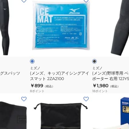
ン
ン
ズ、
ズ)
キ
野
ッ
球
ズ)
専
ア
用
ラ
ブ
イ
ベ
イ
ラ
ト
ッ
シ
ー
ク
ン
ス
グ
ボ
ミズノ
ミズノ
ングスパッツ
(メンズ、キッズ)アイシングアイ
(メンズ)野球専用 
ア
ー
スマット 2ZA2100
ポーター 右用 12JY5
イ
ル
￥899
￥1,980
（税込）
（税込）
ス
サ
8
ポイント
18
ポイント
マ
ポ
(メ
ッ
ー
ン
ト
タ
ズ、
2ZA2100
ー
レ
右
デ