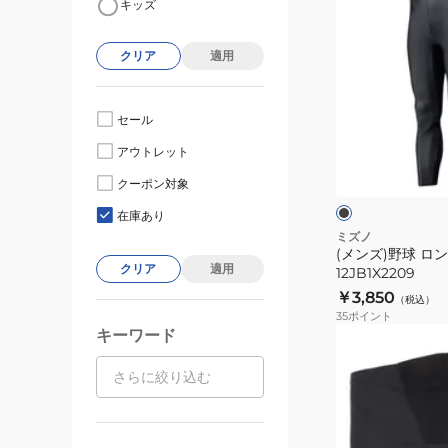
キッズ
ン
ズ)
クリア
適用
野
球
ロ
セール
ン
ブ
アウトレット
グ
ラ
ッ
ス
クーポン対象
ク
ブ
パ
ル
在庫あり
ー
ッ
ミズノ
(メンズ)野球 ロ
ツ
クリア
適用
12JB1X2209
12JB1X2209
￥3,850
（税込）
35
ポイント
キーワード
(メ
ン
ズ、
レ
デ