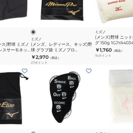
用
ィ
12JY5X0209
ー
ブ
ス、
ラ
ッ
キ
ッ
ミズノ
(メンズ)野球 ニッ
ズ)
ミズノ
グ 150g 1GJYA4034
ス)野球 ミズノ
(メンズ、レディース、キッズ)野
野
ブレスサーモネッ
球 グラブ袋 ミズノプロ
￥1,760
（税込）
球
no Pro
1GJYG02800 1P
16
ポイント
￥2,970
（税込）
グ
27
ポイント
ラ
(メ
ブ
ン
袋
ズ、
ミ
レ
ズ
デ
ノ
ィ
プ
ー
ブ
ロ
ス)
ラ
1GJYG02800
ッ
ビ
野
ク
ー
1P
球・