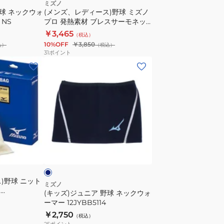
ミ
ミズノ
野球 ネックウォ
(メンズ、レディース)野球 ミズノ
ズ
 NS
プロ 発熱素材 ブレスサーモネッ
ノ
クウォーマー Mizuno Pro
￥3,465
（税込）
プ
12JYBB01
10%OFF
￥3,850
込）
（税込）
ロ
31
ポイント
発
(キ
熱
ッ
素
ズ)
材
ジ
ブ
ュ
レ
ニ
ス
ア
ネ
サ
野
イ
ー
球
モ
ネ
)野球 ニット
ネ
ッ
ミズノ
g
(キッズ)ジュニア 野球 ネックウォ
ッ
ク
ーマー 12JYBB5114
ク
ウ
￥2,750
（税込）
ウ
ォ
25
ポイント