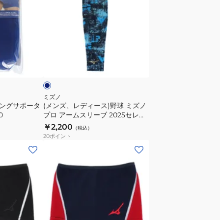
ズ、
シ
タ
レ
ョ
オ
デ
ン
ル
ィ
モ
12JYCX6809
ー
ネ
デ
ス)
イ
ル
野
12JYBX6762
球
ミ
ミズノ
シングサポータ
(メンズ、レディース)野球 ミズノ
ズ
0
プロ アームスリーブ 2025セレク
ノ
ションモデル 1枚入り
￥2,200
（税込）
プ
12JYCX6214
20
ポイント
ロ
(キ
ア
ッ
ー
ズ)
ム
ジ
ス
ュ
リ
ニ
ー
ア