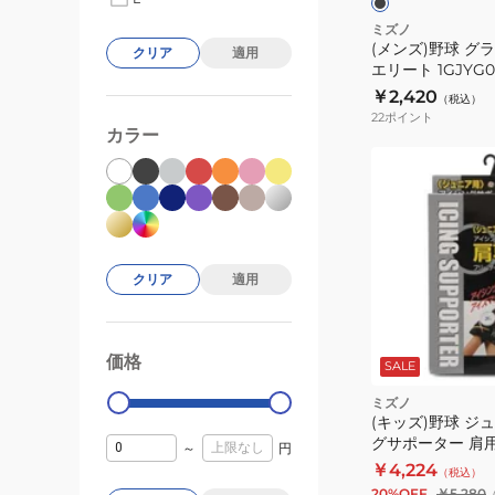
モ
ロ
ミズノ
ネ
(メンズ)野球 グ
ー
クリア
適用
エリート 1GJYG02
ッ
バ
￥2,420
ク
（税込）
ル
22
ポイント
ウ
エ
カラー
ォ
リ
ー
ー
マ
ト
ー
1GJYG02900
Mizuno
1P
クリア
適用
Pro
12JYBB6009
価格
99000
0
SALE
ク
ミズノ
(キッズ)野球 ジ
グサポーター 肩用 
～
円
￥4,224
（税込）
20%OFF
￥5,280