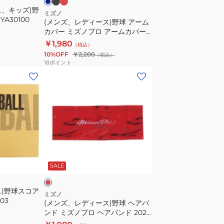
ス、キッズ)野
ア
ミズノ
A30100
(メンズ、レディース)野球 アーム
ー
カバー ミズノプロ アームカバー
ム
2024ミズノセレクションモデル
￥1,980
（税込）
カ
12JYBX62
10%OFF
￥2,200
（税込）
バ
18
ポイント
ー
(メ
ミ
ン
ズ
ズ、
ノ
レ
プ
デ
ロ
ィ
ア
ー
レ
ー
ス)
ッ
SALE
ム
野
カ
球
ス)野球スコア
バ
ヘ
ミズノ
03
(メンズ、レディース)野球 ヘアバ
ー
ア
ンド ミズノプロ ヘアバンド 2024
2024
バ
ミズノセレクションモデル