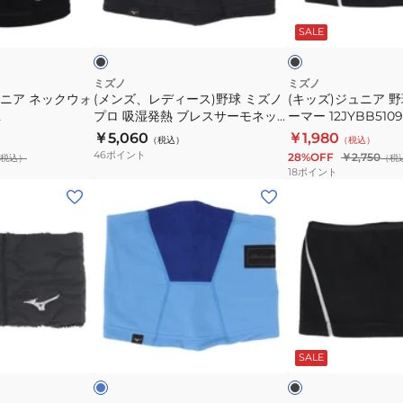
ブ
ブ
り
ブ
ス)
野
ラ
ラ
12JYCX6231
2025
ッ
ッ
ド
SALE
野
球
ク
セ
球
ネ
レ
ミ
ッ
ミズノ
ミズノ
ク
ュニア ネックウォ
(メンズ、レディース)野球 ミズノ
(キッズ)ジュニア 
ズ
ク
2
プロ 吸湿発熱 ブレスサーモネッ
ーマー 12JYBB5109
シ
ノ
ウ
クウォーマー 12JYCB6009 NS
￥5,060
￥1,980
ョ
（税込）
（税込）
プ
ォ
46
ポイント
28%OFF
￥2,750
税込）
ン
（税
ロ
ー
18
ポイント
モ
吸
マ
(メ
(キ
デ
湿
ー
ン
ッ
ル
発
12JYBB5109
ズ、
ズ)
1
熱
レ
ジ
枚
ブ
デ
ュ
入
レ
ィ
ニ
り
ス
ー
ア
ブ
ブ
12JYCX6239
サ
ス)
野
ル
ラ
ー
ッ
ッ
SALE
ー
野
球
ー
ク
ク
モ
球
ネ
ブ
ル