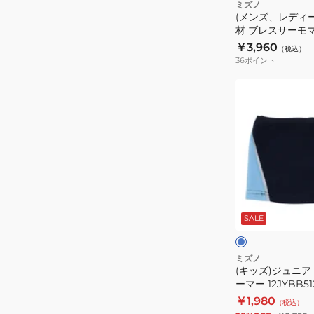
発
ミズノ
(メンズ、レディー
熱
材 ブレスサーモ
素
12JYBX6309
￥3,960
（税込）
材
36
ポイント
ブ
レ
(キ
ス
ッ
サ
ズ)
ー
ジ
モ
ュ
マ
ニ
フ
ア
ブ
ラ
野
ル
ー
SALE
ー
球
ー
12JYBX6309
ネ
ッ
ミズノ
(キッズ)ジュニア
ク
ーマー 12JYBB51
ウ
￥1,980
（税込）
ォ