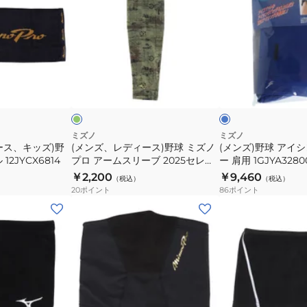
ズ、
ズ)
ム
レ
野
ス
デ
球
リ
ィ
ア
ー
ー
イ
オ
ブ
ブ
ス)
シ
リ
ル
2025
ー
ー
ビ
野
ン
ー
セ
球
グ
レ
ミ
サ
ミズノ
ミズノ
ク
ース、キッズ)野
(メンズ、レディース)野球 ミズノ
(メンズ)野球 アイ
ズ
ポ
2JYCX6814
プロ アームスリーブ 2025セレク
ー 肩用 1GJYA3280
シ
ノ
ー
ションモデル 1枚入り
￥2,200
￥9,460
ョ
（税込）
（税込）
プ
タ
12JYCX6239
20
ポイント
86
ポイント
ン
ロ
ー
(メ
(キ
モ
ア
肩
ン
ッ
デ
ー
用
ズ、
ズ)
ル
ム
1GJYA32800
レ
ジ
1
ス
デ
ュ
枚
リ
ィ
ニ
入
ー
ー
ア