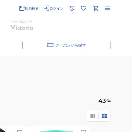
店舗検索
ログイン
サーフ&スノー
クーポン
43
件