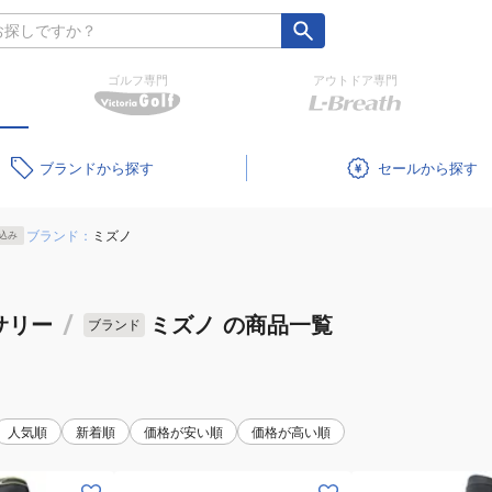
ゴルフ専門
アウトドア専門
ブランド
セール
ブランド：
ミズノ
込み
サリー
/
ミズノ
の商品一覧
ブランド
人気順
新着順
価格が安い順
価格が高い順
(メ
(メ