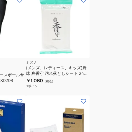
ミズノ
(メンズ、レディース、キッズ)野
球 爽香守 汚れ落としシート 24枚
ベースボールサ
入り 11GZ242100 1P
X0209
￥1,080
（税込）
9
ポイント