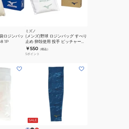
ミズノ
ト袋ロジンバッ
(メンズ)野球 ロジンバッグ すべり
8 1P
止め 卵殻使用 投手 ピッチャー
1GJYA41000 1P
￥550
（税込）
5
ポイント
(メ
ン
ズ、
レ
デ
ィ
ー
ブ
レ
ネ
ラ
ッ
ス)
イ
ッ
ド
SALE
野
球