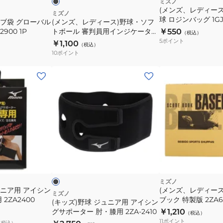
ミズノ
(メンズ、レディー
ソ
ミズノ
球 ロジンバッグ 1GJY
ラブ袋 グローバル
(メンズ、レディース)野球・ソフ
フ
900 1P
トボール 審判員用インジケーター
￥550
（税込）
ト
1DJYU26000
5
ポイント
￥1,100
（税込）
ボ
10
ポイント
ー
ル
(キ
審
ッ
判
ズ)
員
野
用
球
イ
ジ
ン
ュ
ブ
ジ
ニ
ラ
ッ
ド
ケ
ア
ー
用
ミズノ
ュニア用 アイシン
(メンズ、レディー
タ
ア
ミズノ
2ZA2400
ブック 特製版 2ZA6
(キッズ)野球 ジュニア用 アイシン
ー
イ
グサポーター 肘・膝用 2ZA-2410
￥1,210
（税込）
1DJYU26000
シ
11
ポイント
（税込）