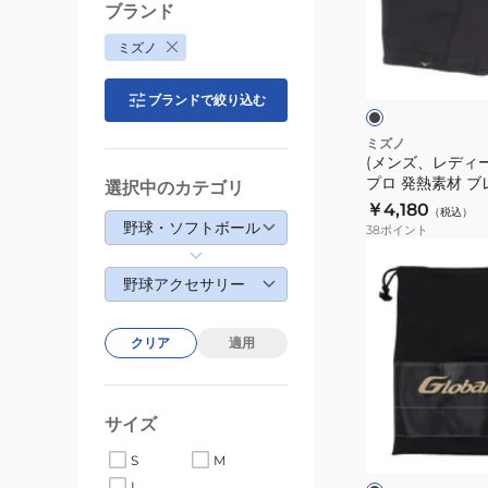
ィ
ブランド
ー
ブ
ミズノ
ス)
ラ
ッ
野
ク
ク
ブランドで絞り込む
球
ミ
ミズノ
(メンズ、レディー
ズ
プロ 発熱素材 
選択中のカテゴリ
ノ
クウォーマー Mizu
￥4,180
（税込）
プ
12JYBB6009
野球・ソフトボール
38
ポイント
ロ
(メ
発
ン
野球アクセサリー
熱
ズ)
素
野
クリア
適用
材
球
ブ
グ
レ
ラ
ブ
サイズ
ス
ブ
ラ
サ
ッ
袋
S
M
ク
ク
ー
グ
L