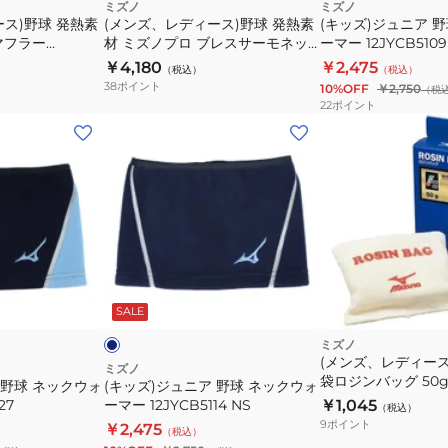
ネ
発
ッ
ミズノ
ミズノ
ー
ス)野球 発熱素
(メンズ、レディース)野球 発熱素
(キッズ)ジュニア 
ッ
熱
ク
マフラー
材 ミズノプロ ブレスサーモネッ
ーマー 12JYCB5109
ク
素
ウ
クウォーマー 12JYBB6027
￥4,180
￥2,475
（税込）
（税込）
ウ
材
ォ
38
ポイント
10%OFF
￥2,750
（税
ォ
ミ
ー
22
ポイント
ー
ズ
マ
(キ
マ
ノ
ー
ッ
ー
プ
12JYCB5109
ズ)
12JYCB6009
ロ
NS
ジ
NS
ブ
ュ
レ
ニ
ス
ア
ネ
サ
野
イ
ビ
ビ
SALE
ー
球
ー
モ
ネ
ミズノ
(メンズ、レディース
ネ
ッ
ミズノ
袋ロジンバッグ 50
 野球 ネックウォ
(キッズ)ジュニア 野球 ネックウォ
ッ
ク
1GJYA40448 1P
27
ーマー 12JYCB5114 NS
￥1,045
（税込）
ク
ウ
9
ポイント
￥2,475
（税込）
ウ
ォ