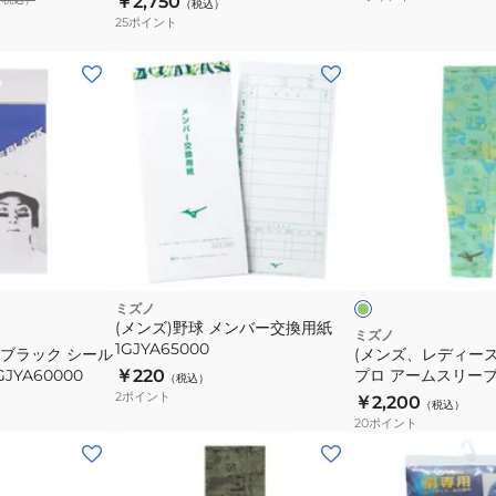
￥2,750
（税込）
ン
25
ポイント
グ
サ
(メ
ポ
ン
ー
ズ、
タ
レ
ー
デ
肘・
ィ
膝
ー
ケ
用
ス)
リ
ー
ッ
2ZA-
野
グ
ク
2410
球
ミズノ
リ
(メンズ)野球 メンバー交換用紙
ー
ミ
ミズノ
ン
1GJYA65000
イブラック シール
(メンズ、レディース
ズ
JYA60000
￥220
プロ アームスリーブ 
（税込）
ノ
ションモデル 1枚入
2
ポイント
￥2,200
（税込）
プ
12JYCX6231
20
ポイント
ロ
(メ
(メ
ア
ン
ン
ー