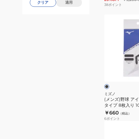
クリア
適用
38
ポイント
(メ
ン
ズ)
野
球
ア
イ
ブ
ブ
ラ
ッ
ラ
ク
ッ
ク
ミズノ
(メンズ)野球 ア
シ
タイプ 8枚入り 1G
ー
￥660
（税込）
ル
6
ポイント
タ
(メ
イ
ン
プ