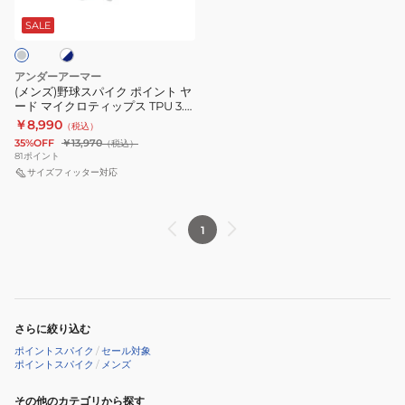
パ
バ
バ
イ
SALE
ー
ー
ク
モ
モ
ポ
ー
ー
アンダーアーマー
イ
(メンズ)野球スパイク ポイント ヤ
ル
ル
ード マイクロティップス TPU 3.0
ン
ド
ド
3027449
￥8,990
（税込）
ト
3.0
3.0
35%OFF
￥13,970
（税込）
ヤ
81
ポイント
3027447
3027447
ー
サイズフィッター対応
400
600
ド
マ
1
イ
ク
ロ
テ
ィ
さらに絞り込む
ッ
ポイントスパイク
/
セール対象
ポイントスパイク
/
メンズ
プ
ス
その他のカテゴリから探す