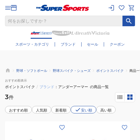
さらに絞り込む
スポーツ・カテゴリ
ブランド
セール
クーポン
野球・ソフトボール
野球スパイク・シューズ
ポイントスパイク
商品一
おすすめ
順表示
ポイントスパイク
/
ブランド
アンダーアーマー
の商品一覧
3
件
おすすめ順
人気順
新着順
安い順
高い順
(メ
(メ
ン
ン