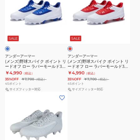
ズ)
ズ)
野
野
球
球
ス
ス
レ
パ
パ
ッ
イ
イ
ド
SALE
SALE
ク
ク
ポ
ポ
アンダーアーマー
アンダーアーマー
イ
イ
(メンズ)野球スパイク ポイント リ
(メンズ)野球スパイク ポイント リ
ードオフ ロー ラバーモールド3.0
ードオフ ロー ラバーモールド3.0
ン
ン
3027447 400
3027447 600
￥4,990
￥4,990
（税込）
（税込）
ト
ト
35%OFF
￥7,700
35%OFF
￥7,700
（税込）
（税込）
リ
リ
45
ポイント
45
ポイント
ー
サイズフィッター対応
ー
サイズフィッター対応
(メ
ド
ド
ン
オ
オ
ズ)
フ
フ
野
ロ
ロ
球
ー
ー
ス
ラ
ラ
ホ