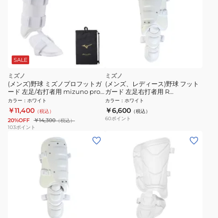
SALE
ミズノ
ミズノ
(メンズ)野球 ミズノプロフットガ
(メンズ、レディース)野球 フット
ード 左足/右打者用 mizuno pro
ガード 左足右打者用 R
1DJLG50001
1DJLG22001
カラー
：
ホワイト
カラー
：
ホワイト
￥11,400
￥6,600
（税込）
（税込）
60
ポイント
20%OFF
￥14,300
（税込）
103
ポイント