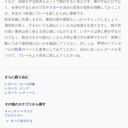
ト
など、頭部を守る防具もセットで検討すると安心です。膝やすねだけでな
く、全身を守るための
プロテクター
を含めた防具の役割を理解しておくこと
が、安全かつ快適にプレーを楽しむために重要です。
防具全般に共通しますが、素材の質や縫製もしっかりチェックしましょう。
通気性が良く、汗をかいても蒸れにくいものは快適さを保てますし、耐久性
の高い素材は長く使える安心感につながります。レガースは単に脚を守るだ
けでなく、動きやすさや疲れにくさも大切な選び方の基準ですので、実際に
動いてみて違和感がないかを確認してください。詳しくは、野球やソフトボ
ールの
防具
のページも参考にしてみてください。自分に合ったレガースを見
つけて、プレーをより安全に楽しんでくださいね。
さらに絞り込む
レガース
/
セール対象
レガース
/
メンズ
レガース
/
レディース
その他のカテゴリから探す
キャッチャーマスク
プロテクター
すべて表示する