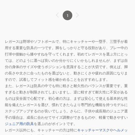
1
レガースは野球やソフトボールで、特にキャッチャーや一塁手、三塁手が着
用する重要な防具の一つです。脚をしっかりと守る役割があり、プレー中の
打球や接触から膝やすねを守ってくれます。初めてレガースを選ぶ方にとっ
ては、どのように選べば良いのか分かりにくいかもしれませんが、まずは自
分の身体のサイズや使うポジションを意識することが大切です。例えば、脚
の長さや太さに合ったものを選ばないと、動きにくさや疲れの原因になりま
すので、試着してフィット感を確かめることをおすすめします。
また、レガースは防具の中でも特に軽さと耐久性のバランスが重要です。重
すぎると動きが制限されてしまいますし、逆に軽すぎて耐久性に不安がある
ものは安全面で心配です。初心者の方は、まずは安心して使える基本的な性
能を備えたレガースを選び、慣れてきたらより専門的な機能を持つモデルに
ステップアップするのが良いでしょう。さらに、子供や成長期のジュニア選
手の場合は、成長に合わせてサイズ調整ができるものや、軽量で動きやすい
ジュニア用の防具
を選ぶのがポイントです。
レガース以外にも、キャッチャーの方は特に
キャッチャーマスク
や
ヘルメッ