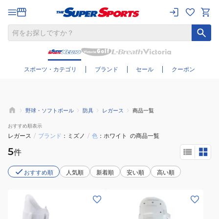
さらに絞り込む
スポーツ・カテゴリ
ブランド
セール
クーポン
野球・ソフトボール
防具
レガース
商品一覧
おすすめ
順表示
レガース
/
ブランド
ミズノ
/
色
ホワイト
の商品一覧
5
件
おすすめ順
人気順
新着順
安い順
高い順