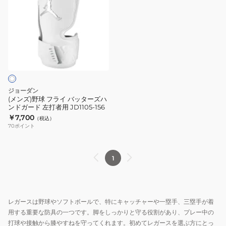
ズ)
野
球
フ
ラ
イ
バ
ッ
ジョーダン
タ
(メンズ)野球 フライ バッターズハ
ンドガード 左打者用 JD1105-156
ー
￥7,700
（税込）
ズ
70
ポイント
ハ
ン
ド
1
ガ
ー
ド
レガースは野球やソフトボールで、特にキャッチャーや一塁手、三塁手が着
左
用する重要な防具の一つです。脚をしっかりと守る役割があり、プレー中の
打
打球や接触から膝やすねを守ってくれます。初めてレガースを選ぶ方にとっ