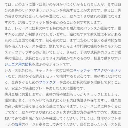
者
ては、どのように選べば良いのか分かりにくいかもしれませんが、まずは自
用
分の身体のサイズや使うポジションを意識することが大切です。例えば、脚
JD1105-
の長さや太さに合ったものを選ばないと、動きにくさや疲れの原因になりま
すので、試着してフィット感を確かめることをおすすめします。
156
また、レガースは防具の中でも特に軽さと耐久性のバランスが重要です。重
すぎると動きが制限されてしまいますし、逆に軽すぎて耐久性に不安がある
ものは安全面で心配です。初心者の方は、まずは安心して使える基本的な性
能を備えたレガースを選び、慣れてきたらより専門的な機能を持つモデルに
ステップアップするのが良いでしょう。さらに、子供や成長期のジュニア選
手の場合は、成長に合わせてサイズ調整ができるものや、軽量で動きやすい
ジュニア用の防具
を選ぶのがポイントです。
レガース以外にも、キャッチャーの方は特に
キャッチャーマスク
や
ヘルメッ
ト
など、頭部を守る防具もセットで検討すると安心です。膝やすねだけでな
く、全身を守るための
プロテクター
を含めた防具の役割を理解しておくこと
が、安全かつ快適にプレーを楽しむために重要です。
防具全般に共通しますが、素材の質や縫製もしっかりチェックしましょう。
通気性が良く、汗をかいても蒸れにくいものは快適さを保てますし、耐久性
の高い素材は長く使える安心感につながります。レガースは単に脚を守るだ
けでなく、動きやすさや疲れにくさも大切な選び方の基準ですので、実際に
動いてみて違和感がないかを確認してください。詳しくは、野球やソフトボ
ールの
防具
のページも参考にしてみてください。自分に合ったレガースを見