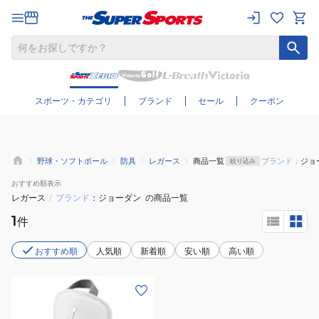
さらに絞り込む
スポーツ・カテゴリ
ブランド
セール
クーポン
野球・ソフトボール
防具
レガース
商品一覧
ブランド：
ジョ
絞り込み
おすすめ
順表示
レガース
/
ブランド
ジョーダン
の商品一覧
1
件
おすすめ順
人気順
新着順
安い順
高い順
(メ
ン