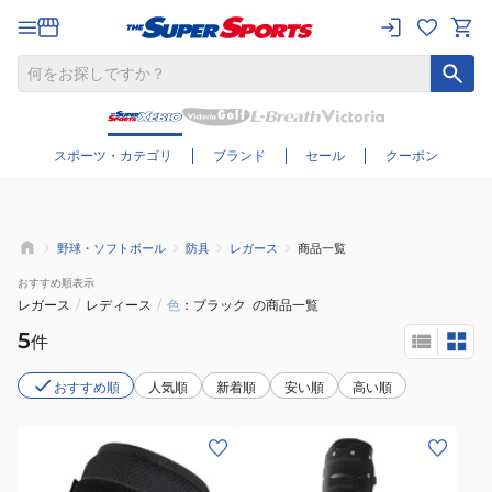
さらに絞り込む
スポーツ・カテゴリ
ブランド
セール
クーポン
野球・ソフトボール
防具
レガース
商品一覧
おすすめ
順表示
レガース
/
レディース
/
色
ブラック
の商品一覧
5
件
おすすめ順
人気順
新着順
安い順
高い順