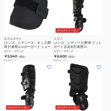
20%OFFクーポン
エスエスケイ
ミズノ
(メンズ、レディース、キッズ)野
(メンズ、レディース)野球 フット
球 打者用エルボーガード ショー
ガード 左足右打者用 R
ト 肘用 EG001S-90
1DJLG22009
カラー
：
ブラック
カラー
：
ブラック
￥5,940
￥6,600
（税込）
（税込）
54
ポイント
60
ポイント
20%OFFクーポン
20%OFFクーポン