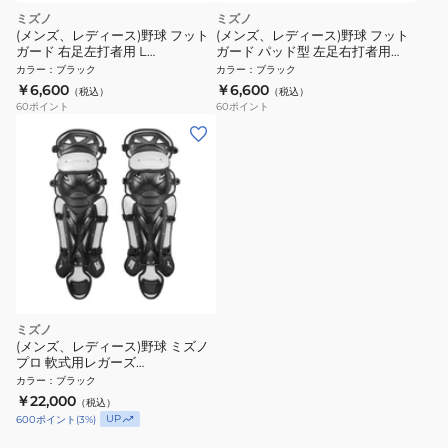
ミズノ
ミズノ
(メンズ、レディース)野球 フット
(メンズ、レディース)野球 フット
ガード 右足左打者用 L
ガード パッド型 左足右打者用
1DJLG22109
1DJLG23009
カラー
：
ブラック
カラー
：
ブラック
￥6,600
￥6,600
（税込）
（税込）
60
ポイント
60
ポイント
ミズノ
(メンズ、レディース)野球 ミズノ
プロ 軟式用レガーズ
1DJLR16009
カラー
：
ブラック
￥22,000
（税込）
UP
600
ポイント
(
3
%)