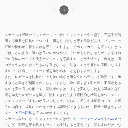
1
レガースは野球やソフトボールで、特にキャッチャーや一塁手、三塁手が着
用する重要な防具の一つです。脚をしっかりと守る役割があり、プレー中の
打球や接触から膝やすねを守ってくれます。初めてレガースを選ぶ方にとっ
ては、どのように選べば良いのか分かりにくいかもしれませんが、まずは自
分の身体のサイズや使うポジションを意識することが大切です。例えば、脚
の長さや太さに合ったものを選ばないと、動きにくさや疲れの原因になりま
すので、試着してフィット感を確かめることをおすすめします。
また、レガースは防具の中でも特に軽さと耐久性のバランスが重要です。重
すぎると動きが制限されてしまいますし、逆に軽すぎて耐久性に不安がある
ものは安全面で心配です。初心者の方は、まずは安心して使える基本的な性
能を備えたレガースを選び、慣れてきたらより専門的な機能を持つモデルに
ステップアップするのが良いでしょう。さらに、子供や成長期のジュニア選
手の場合は、成長に合わせてサイズ調整ができるものや、軽量で動きやすい
ジュニア用の防具
を選ぶのがポイントです。
レガース以外にも、キャッチャーの方は特に
キャッチャーマスク
や
ヘルメッ
ト
など、頭部を守る防具もセットで検討すると安心です。膝やすねだけでな