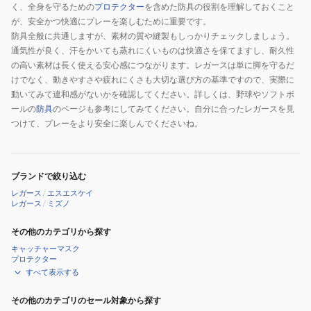
く、全身を守るための
プロテクター
を含めた防具の役割を理解しておくこと
が、安全かつ快適にプレーを楽しむために重要です。
防具全般に共通しますが、素材の質や縫製もしっかりチェックしましょう。
通気性が良く、汗をかいても蒸れにくいものは快適さを保てますし、耐久性
の高い素材は長く使える安心感につながります。レガースは単に脚を守るだ
けでなく、動きやすさや疲れにくさも大切な選び方の基準ですので、実際に
動いてみて違和感がないかを確認してください。詳しくは、野球やソフトボ
ールの
防具
のページも参考にしてみてください。自分に合ったレガースを見
つけて、プレーをより安全に楽しんでくださいね。
ブランドで絞り込む
レガース
/
エスエスケイ
レガース
/
ミズノ
その他のカテゴリから探す
キャッチャーマスク
プロテクター
すべて表示する
その他のカテゴリのセール対象から探す