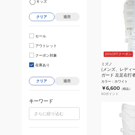
キッズ
クリア
適用
セール
アウトレット
20%OFFクーポン
クーポン対象
ミズノ
在庫あり
(メンズ、レディー
ガード 左足右打者
1DJLG22001
クリア
適用
カラー
：
ホワイト
￥6,600
（税込）
60
ポイント
キーワード