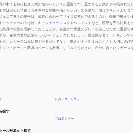
具の中でも特に軽さと耐久性のバランスが重要です。重すぎると動きが制限されて
まずは安心して使える基本的な性能を備えたレガースを選び、慣れてきたらより専
ジュニア選手の場合は、成長に合わせてサイズ調整ができるものや、軽量で動きや
キャッチャーの方は特に
キャッチャーマスク
や
ヘルメット
など、頭部を守る防具も
た防具の役割を理解しておくことが、安全かつ快適にプレーを楽しむために重要で
すが、素材の質や縫製もしっかりチェックしましょう。通気性が良く、汗をかいて
ます。レガースは単に脚を守るだけでなく、動きやすさや疲れにくさも大切な選び
やソフトボールの
防具
のページも参考にしてみてください。自分に合ったレガース
イ
レガース
/
ミズノ
ら探す
プロテクター
セール対象から探す