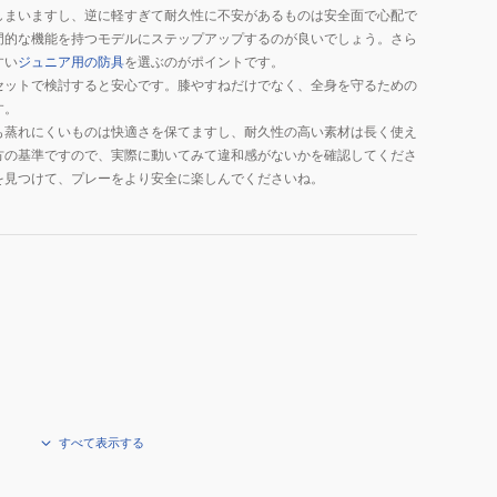
しまいますし、逆に軽すぎて耐久性に不安があるものは安全面で心配で
門的な機能を持つモデルにステップアップするのが良いでしょう。さら
すい
ジュニア用の防具
を選ぶのがポイントです。
セットで検討すると安心です。膝やすねだけでなく、全身を守るための
す。
も蒸れにくいものは快適さを保てますし、耐久性の高い素材は長く使え
方の基準ですので、実際に動いてみて違和感がないかを確認してくださ
を見つけて、プレーをより安全に楽しんでくださいね。
すべて表示する