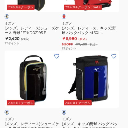
ッ
ス)
ス、
ト
1FJKB91590
ド
20%OFFクーポン
20%OFFクーポン
SALE
シ
キ
バ
ュ
ッ
ッ
ミズノ
ミズノ
ー
ズ)
ト
(メンズ、レディース)シューズケ
(メンズ、レディース、キッズ)野
ース 野球 1FJKD02195 F
球 バックパック M 30L
ズ
野
ケ
1FJDB02162
￥2,420
￥6,980
（税込）
（税込）
ケ
球
ー
22
ポイント
6%OFF
￥7,480
（税込）
ー
バ
ス
63
ポイント
(メ
(メ
ス
ッ
1
ン
ン
野
ク
本
ズ、
ズ、
球
パ
入
レ
キ
1FJKD02195
ッ
れ
デ
ッ
F
ク
1FJTC45196
ィ
ズ)
M
ブ
ー
野
30L
ラ
ス)
球
1FJDB02162
20%OFFクーポン
20%OFFクーポン
ッ
ク
シ
バ
×
ュ
ッ
ブ
ミズノ
ミズノ
ー
グ
ル
(メンズ、レディース)シューズケ
(メンズ、キッズ)野球 バッグ バッ