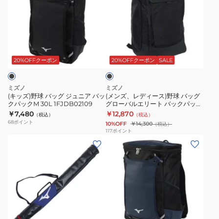
ズ)
ズ、
野
レ
球
デ
バ
ィ
ブ
ッ
ー
ラ
グ
ス)
ッ
20%OFFクーポン
20%OFFクーポン
SALE
ク
ジ
野
ュ
球
ミズノ
ミズノ
ニ
バ
(キッズ)野球 バッグ ジュニア バッ
(メンズ、レディース)野球 バッグ
クパックM 30L 1FJDB02109
グローバルエリート バックパック
ア
ッ
40L 1FJDC01009
￥7,480
￥12,870
（税込）
（税込）
バ
グ
68
ポイント
10%OFF
￥14,300
（税込）
ッ
グ
117
ポイント
(キ
(メ
ク
ロ
ッ
ン
パ
ー
ズ)
ズ、
ッ
バ
ジ
キ
ク
ル
ュ
ッ
M
エ
ニ
ズ)
30L
リ
ブ
ネ
ア
ジ
1FJDB02109
ー
イ