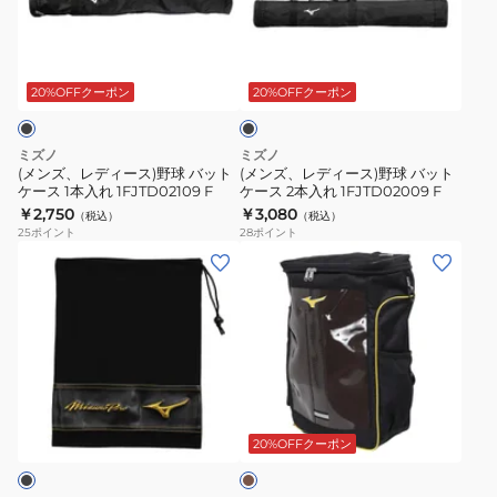
F
デ
デ
ィ
ィ
ブ
ー
ー
ラ
ス)
ス)
ッ
20%OFFクーポン
20%OFFクーポン
ク
野
野
球
球
ミズノ
ミズノ
バ
バ
(メンズ、レディース)野球 バット
(メンズ、レディース)野球 バット
ケース 1本入れ 1FJTD02109 F
ケース 2本入れ 1FJTD02009 F
ッ
ッ
￥2,750
￥3,080
（税込）
（税込）
ト
ト
25
ポイント
28
ポイント
ケ
ケ
(メ
(キ
ー
ー
ン
ッ
ス
ス
ズ、
ズ)
1
2
キ
野
本
本
ッ
球
入
入
ズ)
バ
ブ
れ
れ
野
ッ
ラ
1FJTD02109
1FJTD02009
球
グ
ウ
20%OFFクーポン
F
F
ン
ミ
バ
ズ
ッ