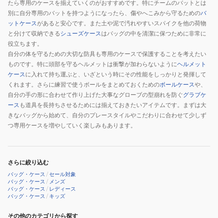
たら専用のケースを揃えていくのがおすすめです。特にチームのバットとは
ビ
別に自分専用のバットを持つようになったら、傷やへこみから守るための
バ
ー
ットケース
があると安心です。また土や泥で汚れやすいスパイクを他の荷物
ホ
と分けて収納できる
シューズケース
はバッグの中を清潔に保つために非常に
ワ
役立ちます。
イ
自分の体を守るための大切な防具も専用のケースで保護することを考えたい
ものです。特に頭部を守るヘルメットは衝撃が加わらないように
ヘルメット
ト
ケース
に入れて持ち運ぶと、いざという時にその性能をしっかりと発揮して
1FJDD00174
くれます。さらに練習で使うボールをまとめておくための
ボールケース
や、
自分の手の形に合わせて作り上げた大事なグローブの型崩れを防ぐ
グラブケ
ース
も道具を長持ちさせるためには揃えておきたいアイテムです。まずは大
きなバッグから始めて、自分のプレースタイルやこだわりに合わせて少しず
つ専用ケースを増やしていく楽しみもあります。
さらに絞り込む
バッグ・ケース
/
セール対象
バッグ・ケース
/
メンズ
バッグ・ケース
/
レディース
バッグ・ケース
/
キッズ
その他のカテゴリから探す