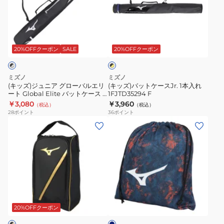
ー
ュ
ッ
ス
ニ
ト
ブ
セ
ア
ケ
ラ
レ
グ
ー
20%OFFクーポン
SALE
20%OFFクーポン
ッ
ク
ク
ロ
ス
×
シ
ー
Jr.
イ
ミズノ
ミズノ
ョ
バ
1
エ
(キッズ)ジュニア グローバルエリ
(キッズ)バットケースJr. 1本入れ
ロ
ン
ート Global Elite バットケース 1
1FJTD35294 F
ル
本
ー
本入れ 1FJTB95190
￥3,080
￥3,960
モ
（税込）
（税込）
エ
入
28
ポイント
36
ポイント
デ
リ
れ
(メ
(メ
ル
ー
1FJTD35294
ン
ン
1FJYB82496
ト
F
ズ、
ズ、
Global
レ
レ
Elite
デ
デ
バ
ィ
ィ
ネ
ッ
ー
ー
イ
ト
ス)
ス)
ビ
20%OFFクーポン
ケ
ー
シ
野