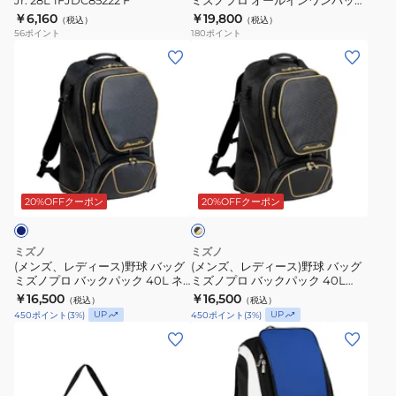
Jr. 28L 1FJDC85222 F
ミズノプロ オールインワンバック
パ
ッ
パック 53L 1FJDD00009 F
1FJDD00109
￥6,160
￥19,800
（税込）
（税込）
ッ
グ
56
ポイント
180
ポイント
ク
ミ
(メ
(メ
Jr.
ズ
ン
ン
28L
ノ
ズ、
ズ、
1FJDC85222
プ
レ
レ
F
ロ
デ
デ
オ
ィ
ィ
ブ
ー
ー
ー
ラ
ル
ス)
ス)
20%OFFクーポン
20%OFFクーポン
ッ
イ
ク
野
野
×
ン
球
球
ゴ
ミズノ
ミズノ
ワ
バ
バ
ー
(メンズ、レディース)野球 バッグ
(メンズ、レディース)野球 バッグ
ル
ン
ミズノプロ バックパック 40L ネ
ミズノプロ バックパック 40L
ッ
ッ
ド
イビー 1FJDD00114 F
1FJDD00190 F
￥16,500
￥16,500
バ
（税込）
（税込）
グ
グ
UP
UP
450
ポイント
(
3
%)
450
ポイント
(
3
%)
ッ
ミ
ミ
(キ
(メ
ク
ズ
ズ
ッ
ン
パ
ノ
ノ
ズ)
ズ)
ッ
プ
プ