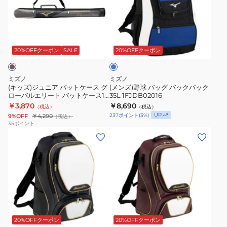
ジ
野
ク
ロ
ロ
ュ
球
53L
バ
バ
ニ
バ
1FJDD00009
ッ
ッ
ロ
ア
ッ
イ
F
ク
ク
バ
グ
ヤ
20%OFFクーポン
SALE
20%OFFクーポン
パ
パ
ル
ッ
バ
ブ
ッ
ッ
ト
ッ
ル
ミズノ
ミズノ
ク
ク
ー
ケ
ク
(キッズ)ジュニア バットケース グ
(メンズ)野球 バッグ バックパック
40L
40L
ローバルエリート バットケース1
35L 1FJDB02016
ー
パ
本入れ 1FJTC45193
ネ
￥3,870
1FJDD00190
￥8,690
（税込）
（税込）
ス
ッ
UP
237
ポイント
(
3
%)
9%OFF
￥4,290
（税込）
イ
F
グ
ク
35
ポイント
ビ
(メ
(メ
ロ
35L
ー
ン
ン
ー
1FJDB02016
1FJDD00114
ズ、
ズ)
バ
F
レ
野
ル
デ
球
エ
ィ
バ
リ
エ
ー
ッ
ー
ン
ス)
グ
ト
ジ
20%OFFクーポン
20%OFFクーポン