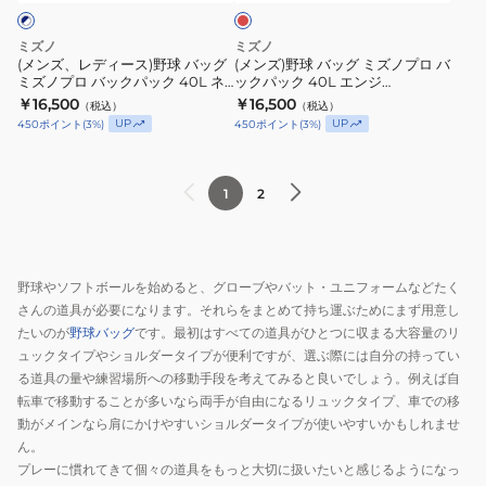
野
ミ
バ
球
ズ
ッ
ミズノ
ミズノ
バ
ノ
ト
(メンズ、レディース)野球 バッグ
(メンズ)野球 バッグ ミズノプロ バ
ミズノプロ バックパック 40L ネ
ックパック 40L エンジ
ッ
プ
ケ
イビーホワイト 1FJDD00174
1FJDD00163 F
￥16,500
￥16,500
（税込）
（税込）
グ
ロ
ー
UP
UP
450
ポイント
(
3
%)
450
ポイント
(
3
%)
ミ
バ
ス
ズ
ッ
1
ノ
ク
本
1
2
プ
パ
入
ロ
ッ
れ
バ
ク
1FJTC45193
野球やソフトボールを始めると、グローブやバット・ユニフォームなどたく
ッ
40L
さんの道具が必要になります。それらをまとめて持ち運ぶためにまず用意し
ク
エ
たいのが
野球バッグ
です。最初はすべての道具がひとつに収まる大容量のリ
パ
ン
ュックタイプやショルダータイプが便利ですが、選ぶ際には自分の持ってい
ッ
ジ
る道具の量や練習場所への移動手段を考えてみると良いでしょう。例えば自
ク
1FJDD00163
転車で移動することが多いなら両手が自由になるリュックタイプ、車での移
40L
F
動がメインなら肩にかけやすいショルダータイプが使いやすいかもしれませ
ん。
ネ
プレーに慣れてきて個々の道具をもっと大切に扱いたいと感じるようになっ
イ