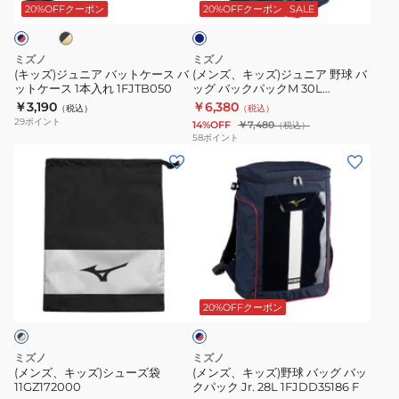
バ
ュ
ト
ビ
20%OFFクーポン
20%OFFクーポン
SALE
ー
ッ
ニ
バ
ト
ア
ッ
ミズノ
ミズノ
ケ
野
ク
(キッズ)ジュニア バットケース バ
(メンズ、キッズ)ジュニア 野球 バ
ットケース 1本入れ 1FJTB050
ッグ バックパックM 30L
ー
球
パ
1FJDB02114
￥3,190
￥6,380
（税込）
（税込）
ス
バ
ッ
29
ポイント
14%OFF
￥7,480
（税込）
バ
ッ
ク
58
ポイント
(メ
(メ
ッ
グ
40L
ン
ン
ト
バ
1FJDC01009
ズ、
ズ、
ケ
ッ
キ
キ
ー
ク
ッ
ッ
ス
パ
ズ)
ズ)
1
ッ
ネ
シ
野
本
ク
イ
ュ
球
入
M
20%OFFクーポン
ビ
ー
ー
バ
れ
30L
×
ズ
ッ
1FJTB050
1FJDB02114
レ
ミズノ
ミズノ
袋
グ
ッ
(メンズ、キッズ)シューズ袋
(メンズ、キッズ)野球 バッグ バッ
ド
11GZ172000
クパック Jr. 28L 1FJDD35186 F
11GZ172000
バ