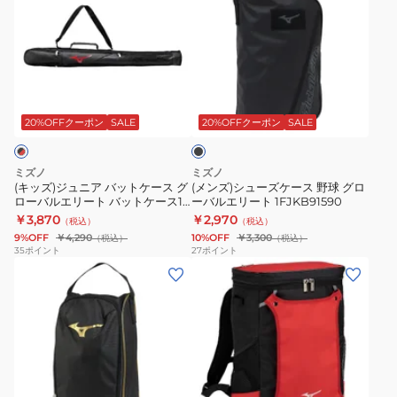
ロ
シ
ズ)
ズ)
ー
ュ
ジ
シ
ブ
ー
ュ
ュ
袋
ズ
ニ
ー
ブ
シ
袋
ア
ズ
ラ
ュ
11GZ171000
バ
ケ
ッ
20%OFFクーポン
SALE
20%OFFクーポン
SALE
ー
ク
ッ
ー
ズ
ト
ス
ミズノ
ミズノ
袋
ケ
野
(キッズ)ジュニア バットケース グ
(メンズ)シューズケース 野球 グロ
12JYDX0109
ローバルエリート バットケース1
ーバルエリート 1FJKB91590
ー
球
本入れ 1FJTC45196
￥3,870
￥2,970
1P
（税込）
（税込）
ス
グ
9%OFF
￥4,290
10%OFF
￥3,300
（税込）
（税込）
グ
ロ
35
ポイント
27
ポイント
(メ
(メ
ロ
ー
ン
ン
ー
バ
ズ、
ズ、
バ
ル
レ
レ
ル
エ
デ
デ
エ
リ
ィ
ィ
リ
ー
レ
ー
ー
ー
ト