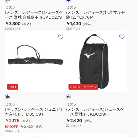
ー
ュ
球
ミズノ
ミズノ
ス
ー
マ
(メンズ、レディース)シューズケ
(メンズ、レディース)野球 マルチ
1
ース 野球 合成皮革 1FJKD02095
袋 12JYCX7614
ズ
ル
F
￥3,300
￥1,430
本
（税込）
（税込）
ケ
チ
30
ポイント
13
ポイント
入
ー
袋
(キ
(メ
れ
ス
12JYCX7614
ッ
ン
1FJTB95190
野
ズ)
ズ、
球
バ
レ
合
ッ
デ
成
ト
ィ
ブ
皮
ケ
ー
ラ
革
ー
ス)
SALE
20%OFFクーポン
ッ
1FJKD02095
ク
ス
シ
×
F
ジ
ュ
シ
ミズノ
ミズノ
ュ
ー
ル
(キッズ)バットケース ジュニア 1
(メンズ、レディース)シューズケ
バ
本入れ 1FJTD05109 F
ース 野球 1FJKD02191 F
ニ
ズ
ー
￥2,178
￥2,420
（税込）
（税込）
ア
ケ
22
ポイント
10%OFF
￥2,420
（税込）
1
ー
19
ポイント