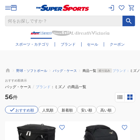
さらに絞り込む
スポーツ・カテゴリ
ブランド
セール
クーポン
野球・ソフトボール
バッグ・ケース
商品一覧
ブランド：
ミズノ
絞り込み
おすすめ
順表示
バッグ・ケース
/
ブランド
ミズノ
の商品一覧
56
件
おすすめ順
人気順
新着順
安い順
高い順
(キ
(メ
ッ
ン