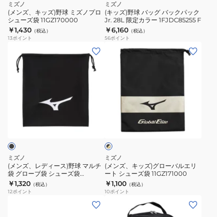
ミズノ
ミズノ
ノ
ク
(メンズ、キッズ)野球 ミズノプロ
(キッズ)野球 バッグ バックパック
シューズ袋 11GZ170000
Jr. 28L 限定カラー 1FJDC85255 F
プ
パ
￥1,430
￥6,160
（税込）
（税込）
ロ
ッ
13
ポイント
56
ポイント
シ
ク
(メ
(メ
ュ
Jr.
ン
ン
ー
28L
ズ、
ズ、
ズ
限
レ
キ
袋
定
デ
ッ
11GZ170000
カ
ィ
ズ)
ブ
ラ
ー
グ
ラ
ー
ス)
ロ
ッ
1FJDC85255
ク
野
ー
×
F
球
バ
ゴ
ミズノ
ミズノ
マ
ル
ー
(メンズ、レディース)野球 マルチ
(メンズ、キッズ)グローバルエリ
ル
袋 グローブ袋 シューズ袋
ート シューズ袋 11GZ171000
ル
エ
ド
12JYDX0109 1P
￥1,320
￥1,100
（税込）
（税込）
チ
リ
12
ポイント
10
ポイント
袋
ー
(キ
(メ
グ
ト
ッ
ン