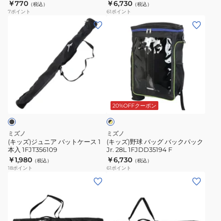
￥770
￥6,730
（税込）
（税込）
ッ
7
ポイント
61
ポイント
ク
(キ
(キ
パ
ッ
ッ
ッ
ズ)
ズ)
ク
ジ
野
Jr.
ュ
球
28L
ニ
バ
ブ
1FJDD35186
ア
ッ
ラ
F
バ
グ
20%OFFクーポン
ッ
ク
ッ
バ
×
ト
ッ
イ
ミズノ
ミズノ
ケ
ク
エ
(キッズ)ジュニア バットケース 1
(キッズ)野球 バッグ バックパック
ロ
本入 1FJT356109
Jr. 28L 1FJDD35194 F
ー
パ
ー
￥1,980
￥6,730
（税込）
（税込）
ス
ッ
18
ポイント
61
ポイント
1
ク
(メ
(メ
本
Jr.
ン
ン
入
28L
ズ、
ズ、
1FJT356109
1FJDD35194
レ
レ