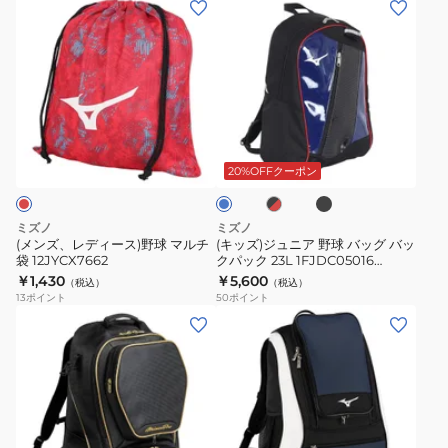
(メ
(キ
本
ス
ン
ッ
入
野
ズ、
ズ)
れ
球
レ
ジ
1FJTD05109
1FJKD02191
デ
ュ
F
F
ィ
ニ
ブ
ブ
ロ
ー
ア
ラ
ラ
イ
ッ
ス)
野
ッ
ヤ
20%OFFクーポン
ク
ク
ル
野
球
×
ブ
球
バ
レ
ル
ミズノ
ミズノ
ッ
ー
マ
ッ
(メンズ、レディース)野球 マルチ
(キッズ)ジュニア 野球 バッグ バッ
ド
袋 12JYCX7662
クパック 23L 1FJDC05016
ル
グ
1FJDC05096 1FJDC05009
￥1,430
￥5,600
（税込）
（税込）
チ
バ
13
ポイント
50
ポイント
袋
ッ
(メ
(メ
12JYCX7662
ク
ン
ン
パ
ズ、
ズ、
ッ
レ
レ
ク
デ
デ
23L
ィ
ィ