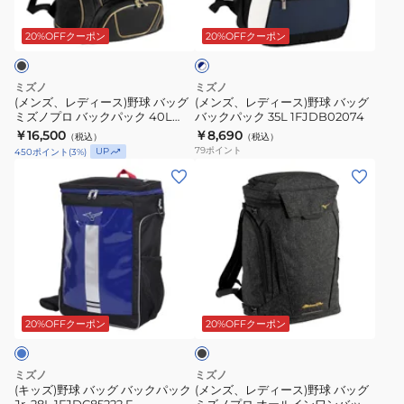
ネ
1FJDC05016
ー
ー
イ
1FJDC05096
ス)
ス)
20%OFFクーポン
20%OFFクーポン
ビ
1FJDC05009
ー
野
野
×
球
球
ホ
ミズノ
ミズノ
バ
バ
ワ
(メンズ、レディース)野球 バッグ
(メンズ、レディース)野球 バッグ
イ
ミズノプロ バックパック 40L
バックパック 35L 1FJDB02074
ッ
ッ
ト
1FJDD00109
￥16,500
￥8,690
（税込）
（税込）
グ
グ
79
ポイント
UP
450
ポイント
(
3
%)
ミ
バ
(キ
(メ
ズ
ッ
ッ
ン
ノ
ク
ズ)
ズ、
プ
パ
野
レ
ロ
ッ
球
デ
バ
ク
バ
ィ
ッ
35L
ブ
ッ
ー
ラ
ク
1FJDB02074
グ
ス)
ッ
20%OFFクーポン
20%OFFクーポン
パ
ク
バ
野
ッ
ッ
球
ミズノ
ミズノ
ク
ク
バ
(キッズ)野球 バッグ バックパック
(メンズ、レディース)野球 バッグ
40L