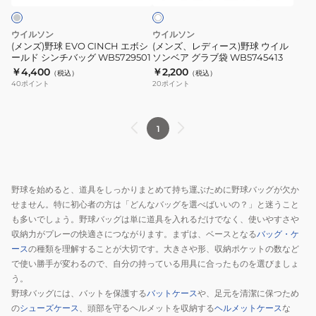
WB5745414
ト
ボ
野
シ
球
ウイルソン
ウイルソン
ー
ウ
(メンズ)野球 EVO CINCH エボシ
(メンズ、レディース)野球 ウイル
ールド シンチバッグ WB5729501
ソンベア グラブ袋 WB5745413
ル
イ
￥4,400
￥2,200
（税込）
（税込）
ド
ル
40
ポイント
20
ポイント
シ
ソ
ン
ン
チ
ベ
1
バ
ア
ッ
グ
グ
ラ
野球を始めると、道具をしっかりまとめて持ち運ぶために野球バッグが欠か
WB5729501
ブ
せません。特に初心者の方は「どんなバッグを選べばいいの？」と迷うこと
袋
も多いでしょう。野球バッグは単に道具を入れるだけでなく、使いやすさや
WB5745413
収納力がプレーの快適さにつながります。まずは、ベースとなる
バッグ・ケ
ース
の種類を理解することが大切です。大きさや形、収納ポケットの数など
で使い勝手が変わるので、自分の持っている用具に合ったものを選びましょ
う。
野球バッグには、バットを保護する
バットケース
や、足元を清潔に保つため
の
シューズケース
、頭部を守るヘルメットを収納する
ヘルメットケース
な