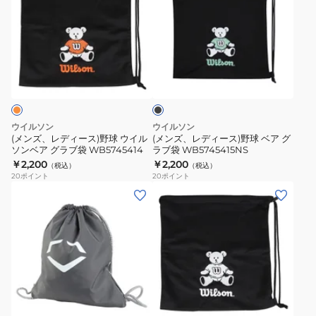
ズ、
ズ、
レ
レ
デ
デ
ィ
ィ
ブ
ー
ー
ラ
ス)
ス)
ッ
ク
野
野
球
球
ウイルソン
ウイルソン
ウ
ベ
(メンズ、レディース)野球 ウイル
(メンズ、レディース)野球 ベア グ
ソンベア グラブ袋 WB5745414
ラブ袋 WB5745415NS
イ
ア
￥2,200
￥2,200
（税込）
（税込）
ル
グ
20
ポイント
20
ポイント
ソ
ラ
(メ
(メ
ン
ブ
ン
ン
ベ
袋
ズ)
ズ、
ア
WB5745415NS
野
レ
グ
球
デ
ラ
EVO
ィ
ホ
ブ
CINCH
ー
ワ
袋
エ
ス)
イ