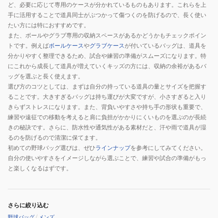
ど、必要に応じて専用のケースが分かれているものもあります。これらを上
手に活用することで道具同士がぶつかって傷つくのを防げるので、長く使い
たい方には特におすすめです。
また、ボールやグラブ専用の収納スペースがあるかどうかもチェックポイン
トです。例えば
ボールケース
や
グラブケース
が付いているバッグは、道具を
分かりやすく整理できるため、試合や練習の準備がスムーズになります。特
にこれから成長して道具が増えていくキッズの方には、収納の余裕があるバ
ッグを選ぶと長く使えます。
選び方のコツとしては、まずは自分の持っている道具の量とサイズを把握す
ることです。大きすぎるバッグは持ち運びが大変ですが、小さすぎると入り
きらずストレスになります。また、背負いやすさや持ち手の形状も重要で、
練習や遠征での移動を考えると肩に負担がかかりにくいものを選ぶのが長続
きの秘訣です。さらに、防水性や通気性がある素材だと、汗や雨で道具が湿
るのを防げるので清潔に保てます。
初めての野球バッグ選びは、ぜひ
ラインナップ
を参考にしてみてください。
自分の使いやすさをイメージしながら選ぶことで、練習や試合の準備がもっ
と楽しくなるはずです。
さらに絞り込む
野球バッグ
/
メンズ