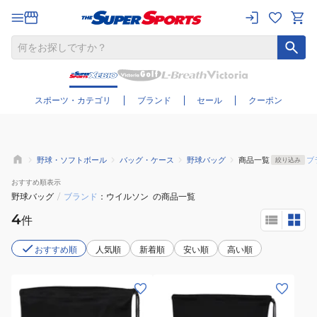
さらに絞り込む
スポーツ・カテゴリ
ブランド
セール
クーポン
野球・ソフトボール
バッグ・ケース
野球バッグ
商品一覧
ブ
絞り込み
おすすめ
順表示
野球バッグ
/
ブランド
ウイルソン
の商品一覧
4
件
おすすめ順
人気順
新着順
安い順
高い順
(メ
(メ
ン
ン