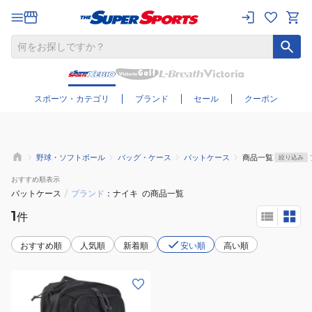
さらに絞り込む
スポーツ・カテゴリ
ブランド
セール
クーポン
野球・ソフトボール
バッグ・ケース
バットケース
商品一覧
絞り込み
おすすめ
順表示
バットケース
/
ブランド
ナイキ
の商品一覧
1
件
おすすめ順
人気順
新着順
安い順
高い順
(メ
ン