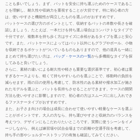
BA8802-
ことも多いでしょう。まず、バットを安全に持ち運ぶためのケースであるこ
091
とを理解し、耐久性や収納力を重視することが大切です。特に初心者の方
は、使いやすさと機能性が両立したものを選ぶのがおすすめです。
バットケースの選び方のポイントとして、収納するバットの本数や長さを確
認しましょう。たとえば、一本だけを持ち運ぶ場合はコンパクトなタイプで
十分ですが、複数本を持ち歩く方はサイズに余裕があるタイプを選ぶと安心
です。また、バットケースによってはバット以外にもグラブやボール、小物
を収納できるポケットがついているものもありますので、他の道具も一緒に
まとめて持ち運びたい方は、
バッグ・ケースの一覧
から多機能なタイプを探
してみると良いでしょう。
さらに、素材の違いによる耐久性や軽さも重要な選択基準です。初心者は重
すぎるケースよりも、軽くて持ちやすいものを選ぶことで、移動時の負担を
減らせます。雨の日の使用も考慮して、防水性のある素材や撥水加工が施さ
れたモデルを選ぶと、バットを長持ちさせることができます。ケースの開閉
方法も使いやすさに影響しますので、初心者の方はスムーズに出し入れでき
るファスナータイプがおすすめです。
また、お子さま向けの場合は成長に合わせて使いやすい軽量なケースを選ぶ
ことがポイントです。大人の方なら、持ち運びやすさと収納力のバランスを
考えつつ、デザインにもこだわりたいところです。実際に使うシーンをイメ
ージしながら、例えば練習場や試合会場までの距離や交通手段を考慮して、
持ち手の形やショルダーストラップの有無も確認してみてください。