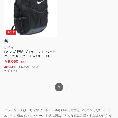
ズ)
野
球
ダ
イ
ヤ
SALE
モ
ン
ナイキ
ド
(メンズ)野球 ダイヤモンド バット
パック セレクト BA8802-091
バ
￥9,060
（税込）
ッ
25%OFF
￥12,100
（税込）
ト
82
ポイント
パ
ッ
1
ク
セ
レ
ク
バットケースは、野球やソフトボールを始める方にとって欠かせないアイテ
ト
ムです。初めてバットケースを選ぶ際は、どんな点に注目すればよいか迷う