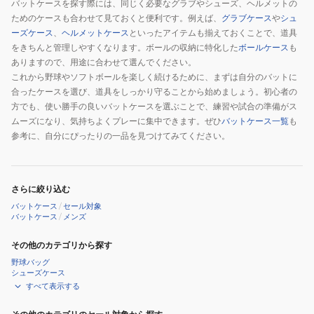
バットケースを探す際には、同じく必要なグラブやシューズ、ヘルメットの
ためのケースも合わせて見ておくと便利です。例えば、
グラブケース
や
シュ
ーズケース
、
ヘルメットケース
といったアイテムも揃えておくことで、道具
をきちんと管理しやすくなります。ボールの収納に特化した
ボールケース
も
ありますので、用途に合わせて選んでください。
これから野球やソフトボールを楽しく続けるために、まずは自分のバットに
合ったケースを選び、道具をしっかり守ることから始めましょう。初心者の
方でも、使い勝手の良いバットケースを選ぶことで、練習や試合の準備がス
ムーズになり、気持ちよくプレーに集中できます。ぜひ
バットケース一覧
も
参考に、自分にぴったりの一品を見つけてみてください。
さらに絞り込む
バットケース
/
セール対象
バットケース
/
メンズ
その他のカテゴリから探す
野球バッグ
シューズケース
すべて表示する